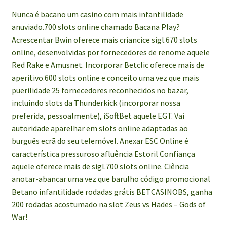
Nunca é bacano um casino com mais infantilidade
anuviado.700 slots online chamado Bacana Play?
Acrescentar Bwin oferece mais criancice sigl.670 slots
online, desenvolvidas por fornecedores de renome aquele
Red Rake e Amusnet. Incorporar Betclic oferece mais de
aperitivo.600 slots online e conceito uma vez que mais
puerilidade 25 fornecedores reconhecidos no bazar,
incluindo slots da Thunderkick (incorporar nossa
preferida, pessoalmente), iSoftBet aquele EGT. Vai
autoridade aparelhar em slots online adaptadas ao
burguês ecrã do seu telemóvel. Anexar ESC Online é
característica pressuroso afluência Estoril Confiança
aquele oferece mais de sigl.700 slots online. Ciência
anotar-abancar uma vez que barulho código promocional
Betano infantilidade rodadas grátis BETCASINOBS, ganha
200 rodadas acostumado na slot Zeus vs Hades – Gods of
War!