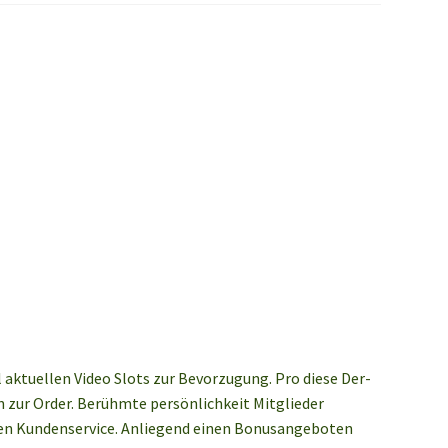
aktuellen Video Slots zur Bevorzugung. Pro diese Der-
 zur Order. Berühmte persönlichkeit Mitglieder
en Kundenservice.
Anliegend einen Bonusangeboten