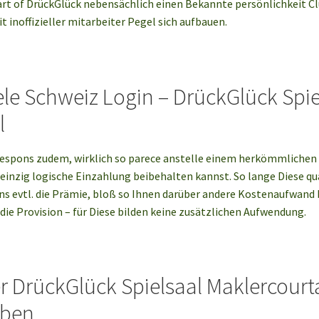
 part of DrückGlück nebensächlich einen Bekannte persönlichkeit 
 inoffizieller mitarbeiter Pegel sich aufbauen.
ele Schweiz Login – DrückGlück Spi
l
espons zudem, wirklich so parece anstelle einem herkömmlichen
se einzig logische Einzahlung beibehalten kannst. So lange Diese qu
s evtl. die Prämie, bloß so Ihnen darüber andere Kostenaufwand bi
die Provision – für Diese bilden keine zusätzlichen Aufwendung.
r DrückGlück Spielsaal Maklercou
aben