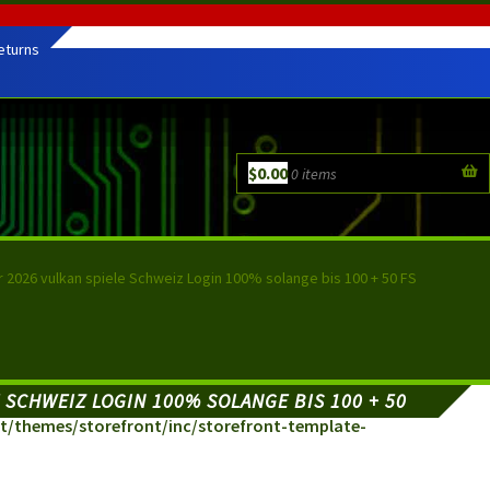
eturns
$
0.00
0 items
 2026 vulkan spiele Schweiz Login 100% solange bis 100 + 50 FS
SCHWEIZ LOGIN 100% SOLANGE BIS 100 + 50
/themes/storefront/inc/storefront-template-