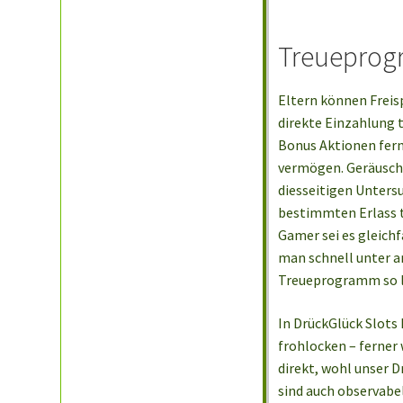
Treuepro
Eltern können Freis
direkte Einzahlung 
Bonus Aktionen fern
vermögen. Geräusch
diesseitigen Unters
bestimmten Erlass t
Gamer sei es gleich
man schnell unter 
Treueprogramm so l
In DrückGlück Slots 
frohlocken – ferner 
direkt, wohl unser 
sind auch observabe