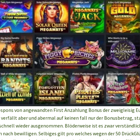
respons von angewandten First Anzahlung Bonus der zweigleisig
, verfällt aber und abermal auf keinen fall nur der Bonusbetrag, s
schnell wieder ausgenommen. Blöderweise ist es zwar verständlic
n nach bewilligen. Selbiges gilt pro welches wegen der 50 DrückGl