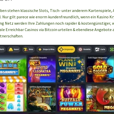
en stehen klassische Slots, Tisch- unter anderem Kartenspiele, 
 Nur gilt parece wie enorm kundenfreundlich, wenn ein Kasino Kry
g Netz werden Ihre Zahlungen noch rapider & kostengünstiger, w
nale Erreichbar Casinos via Bitcoin urteilen & ebendiese Angebote
tnerschaften.