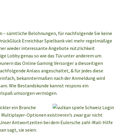
en – sämtliche Belohnungen, für nachfolgende Sie keine
DrückGlück Erreichbar Spielbank viel mehr regelmäßige
er wieder interessante Angebote nützlichkeit
ige Lobby genau so wie das Tüv unter anderem um
geunern das Online Gaming Versorger a diesseitigen
achfolgende Anlass angeschaltet, & für jedes diese
bt einfach, bekanntermaßen nach der Anmeldung wird
am. Wie Bestandskunde kannst respons ein
pielspaß umsorgen vermögen.
ickler ein Branche
 Multiplayer-Optionen existireren’s zwar gar nicht
 Unser Antwortzeiten bei dem Eulersche zahl-Mail-Hilfe
n sagt, sie seien.