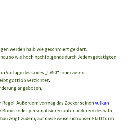
en werden halb wie geschmiert geklärt.
enau so wie hoch nachfolgende durch Jedem getätigten
n Vorlage des Codes „TV50“ innervieren.
eibt gottlob verzichtet.
ränderung angeboten.
r Regel. Außerdem vermag das Zocker seinen
vulkan
 Bonuscodes personalisieren unter anderem deshalb
chau zeigt zudem, auf diese weise sich unser Plattform