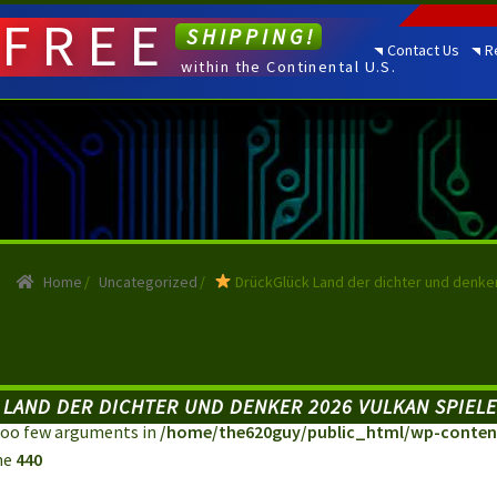
FREE
SHIPPING!
Contact Us
R
within the Continental U.S.
Home
/
Uncategorized
/
DrückGlück Land der dichter und denker
AND DER DICHTER UND DENKER 2026 VULKAN SPIELE 
: Too few arguments in
/home/the620guy/public_html/wp-content
ne
440