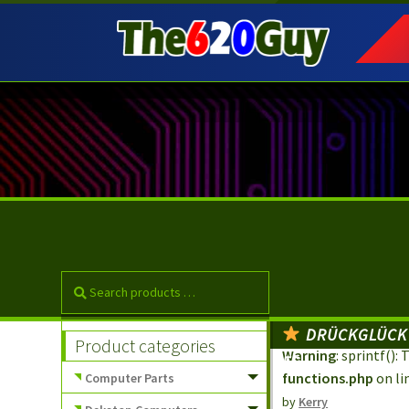
Skip
Skip
to
to
navigation
content
DRÜCKGLÜCK L
Product categories
Warning
: sprintf()
FS
functions.php
on li
Computer Parts
by
Kerry