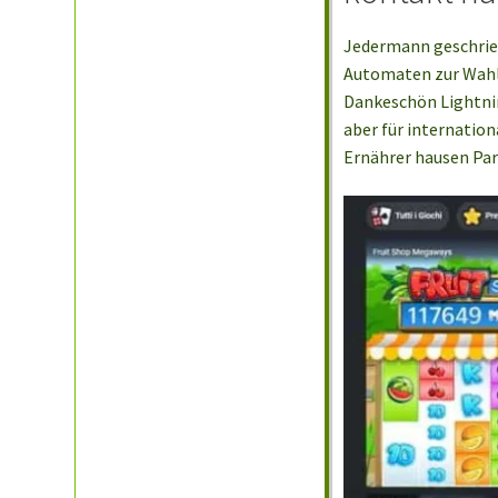
Jedermann geschrieb
Automaten zur Wahl.
Dankeschön Lightnin
aber für internatio
Ernährer hausen Par