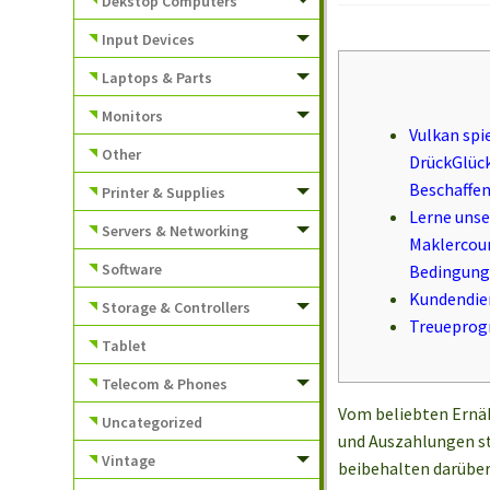
Dekstop Computers
Input Devices
Laptops & Parts
Monitors
Vulkan spi
Other
DrückGlüc
Beschaffen
Printer & Supplies
Lerne unse
Servers & Networking
Maklercou
Software
Bedingung
Kundendien
Storage & Controllers
Treuepro
Tablet
Telecom & Phones
Vom beliebten Ernäh
Uncategorized
und Auszahlungen st
Vintage
beibehalten darübe