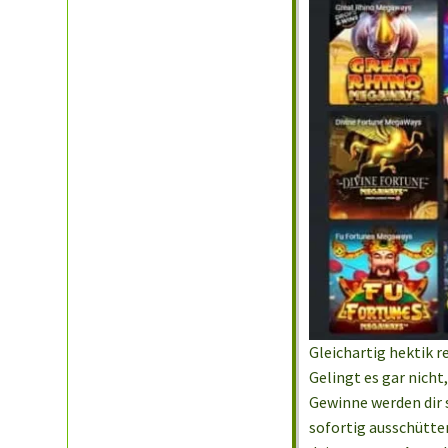
Gleichartig hektik 
Gelingt es gar nicht
Gewinne werden dir 
sofortig ausschütte