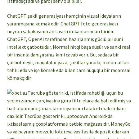
istifadəçi adı və parol səhv ola bilər.
ChatGPT şəkil generasiyası həmçinin vizual ideyaların
yaranmasına kömək edir. ChatGPT foto generasiyası
neyron şəbəkəsinin ən təsirli imkanlarından biridir.
ChatGPT, OpenAI tərəfindən hazırlanmış güclü bir süni
intellekt çatbotudur. Normal nitqi başa düşür və sanki real
bir insanla danışırsınız kimi cavab verir. Bu, sadəcə bir
çatbot deyil, məqalələr yaza, şəkillər yarada, məlumatları
təhlil edə və işə kömək edə bilən tam hüquqlu bir rəqəmsal
köməkçidir.
Təcrübə göstərir ki, istifadə rahatlığı üçün bu
seçim zaman çərçivəsinə görə filtr, eləcə də həll edilmiş və
həll olunmamış mərclərin siyahısını tələb etmək imkanı
daxildir. Təcrübə göstərir ki, uptodown Android-də
ixtisaslaşmış çoxplatformalı tətbiq mağazasıdır. MoneyGo
və ya bayram mövzulu lotereya vasitəsilə depozit edərkən