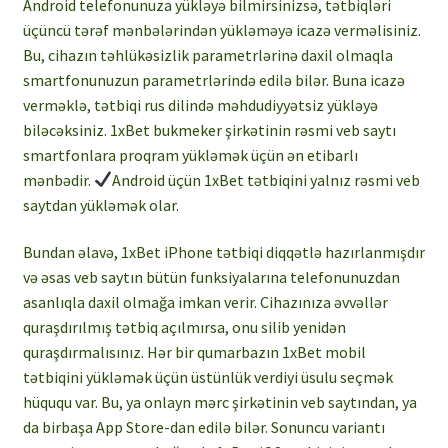
Android telefonunuza yükləyə bilmirsinizsə, tətbiqləri
üçüncü tərəf mənbələrindən yükləməyə icazə verməlisiniz.
Bu, cihazın təhlükəsizlik parametrlərinə daxil olmaqla
smartfonunuzun parametrlərində edilə bilər. Buna icazə
verməklə, tətbiqi rus dilində məhdudiyyətsiz yükləyə
biləcəksiniz. 1xBet bukmeker şirkətinin rəsmi veb saytı
smartfonlara proqram yükləmək üçün ən etibarlı
mənbədir.
Android üçün 1xBet tətbiqini yalnız rəsmi veb
saytdan yükləmək olar.
Bundan əlavə, 1xBet iPhone tətbiqi diqqətlə hazırlanmışdır
və əsas veb saytın bütün funksiyalarına telefonunuzdan
asanlıqla daxil olmağa imkan verir. Cihazınıza əvvəllər
quraşdırılmış tətbiq açılmırsa, onu silib yenidən
quraşdırmalısınız. Hər bir qumarbazın 1xBet mobil
tətbiqini yükləmək üçün üstünlük verdiyi üsulu seçmək
hüququ var. Bu, ya onlayn mərc şirkətinin veb saytından, ya
da birbaşa App Store-dan edilə bilər. Sonuncu variantı