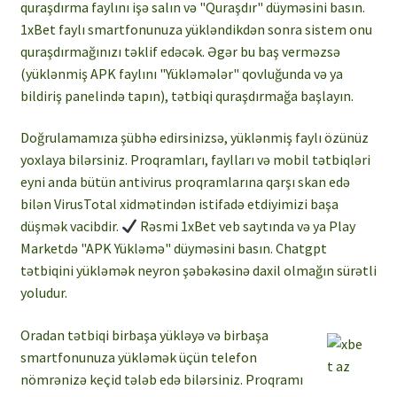
quraşdırma faylını işə salın və "Quraşdır" düyməsini basın.
1xBet faylı smartfonunuza yükləndikdən sonra sistem onu ​​
quraşdırmağınızı təklif edəcək. Əgər bu baş verməzsə
(yüklənmiş APK faylını "Yükləmələr" qovluğunda və ya
bildiriş panelində tapın), tətbiqi quraşdırmağa başlayın.
Doğrulamamıza şübhə edirsinizsə, yüklənmiş faylı özünüz
yoxlaya bilərsiniz. Proqramları, faylları və mobil tətbiqləri
eyni anda bütün antivirus proqramlarına qarşı skan edə
bilən VirusTotal xidmətindən istifadə etdiyimizi başa
düşmək vacibdir.
Rəsmi 1xBet veb saytında və ya Play
Marketdə "APK Yükləmə" düyməsini basın. Chatgpt
tətbiqini yükləmək neyron şəbəkəsinə daxil olmağın sürətli
yoludur.
Oradan tətbiqi birbaşa yükləyə və birbaşa
smartfonunuza yükləmək üçün telefon
nömrənizə keçid tələb edə bilərsiniz. Proqramı