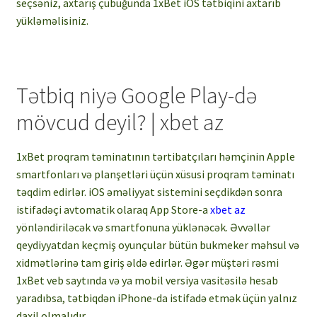
seçsəniz, axtarış çubuğunda 1xBet iOS tətbiqini axtarıb
yükləməlisiniz.
Tətbiq niyə Google Play-də
mövcud deyil? | xbet az
1xBet proqram təminatının tərtibatçıları həmçinin Apple
smartfonları və planşetləri üçün xüsusi proqram təminatı
təqdim edirlər. iOS əməliyyat sistemini seçdikdən sonra
istifadəçi avtomatik olaraq App Store-a
xbet az
yönləndiriləcək və smartfonuna yüklənəcək. Əvvəllər
qeydiyyatdan keçmiş oyunçular bütün bukmeker məhsul və
xidmətlərinə tam giriş əldə edirlər. Əgər müştəri rəsmi
1xBet veb saytında və ya mobil versiya vasitəsilə hesab
yaradıbsa, tətbiqdən iPhone-da istifadə etmək üçün yalnız
daxil olmalıdır.