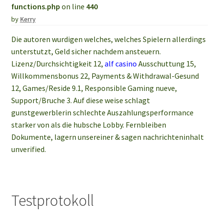
functions.php
on line
440
by
Kerry
Die autoren wurdigen welches, welches Spielern allerdings
unterstutzt, Geld sicher nachdem ansteuern.
Lizenz/Durchsichtigkeit 12,
alf casino
Ausschuttung 15,
Willkommensbonus 22, Payments & Withdrawal-Gesund
12, Games/Reside 9.1, Responsible Gaming nueve,
Support/Bruche 3. Auf diese weise schlagt
gunstgewerblerin schlechte Auszahlungsperformance
starker von als die hubsche Lobby. Fernbleiben
Dokumente, lagern unsereiner & sagen nachrichteninhalt
unverified.
Testprotokoll