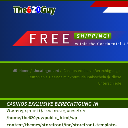
Skip
Skip
to
to
navigation
content
FREE
SHIPPING!
within the Continental U.
Home
/
Uncategorized
/
Casinos exklusive Berechtigung in
Teutonia vs. Casinos mit kraut Erlaubnisschein � diese
Unterschiede
CASINOS EXKLUSIVE BERECHTIGUNG IN
Warning
: sprintf(): Too few arguments in
TEUTONIA VS. CASINOS MIT KRAUT
/home/the620guy/public_html/wp-
ERLAUBNISSCHEIN � DIESE UNTERSCHIEDE
content/themes/storefront/inc/storefront-template-