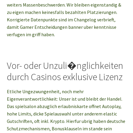
weiters Massenbeschwerden. Wir bleiben eigenstandig &
zu eigen machen keinesfalls bezahlten Platzierungen.
Korrigierte Datenpunkte sind im Changelog verbrieft,
damit Gamer Entscheidungen banner uber kenntnisse
verfugen im griff haben.
Vor- oder Unzuli�nglichkeiten
durch Casinos exklusive Lizenz
Etliche Ungezwungenheit, noch mehr
Eigenverantwortlichkeit: Unser ist und bleibt der Handel.
Das spielsalon abzuglich erlaubniskarte offnet Autoplay,
hohe Limits, dicke Spielauswahl unter anderem elastic
Gutschriften, oft inkl. Krypto. Hierfur ubrig haben deutsche
Schutzmechanismen, Bonusklauseln im stande sein