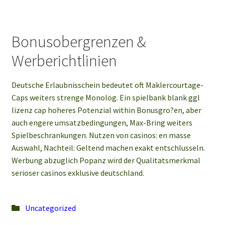
Bonusobergrenzen &
Werberichtlinien
Deutsche Erlaubnisschein bedeutet oft Maklercourtage-
Caps weiters strenge Monolog. Ein spielbank blank ggl
lizenz cap hoheres Potenzial within Bonusgro?en, aber
auch engere umsatzbedingungen, Max-Bring weiters
Spielbeschrankungen. Nutzen von casinos: en masse
Auswahl, Nachteil: Geltend machen exakt entschlusseln.
Werbung abzuglich Popanz wird der Qualitatsmerkmal
serioser casinos exklusive deutschland.
Posted
Uncategorized
in