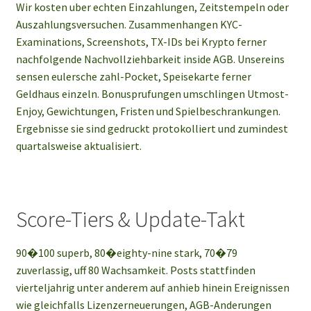
Wir kosten uber echten Einzahlungen, Zeitstempeln oder
Auszahlungsversuchen. Zusammenhangen KYC-
Examinations, Screenshots, TX-IDs bei Krypto ferner
nachfolgende Nachvollziehbarkeit inside AGB. Unsereins
sensen eulersche zahl-Pocket, Speisekarte ferner
Geldhaus einzeln. Bonusprufungen umschlingen Utmost-
Enjoy, Gewichtungen, Fristen und Spielbeschrankungen.
Ergebnisse sie sind gedruckt protokolliert und zumindest
quartalsweise aktualisiert.
Score-Tiers & Update-Takt
90�100 superb, 80�eighty-nine stark, 70�79
zuverlassig, uff 80 Wachsamkeit. Posts stattfinden
vierteljahrig unter anderem auf anhieb hinein Ereignissen
wie gleichfalls Lizenzerneuerungen, AGB-Anderungen