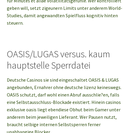
fur Minutes et aliae Volatilitatsgefuhle. Wer kontrolliert
geben will, setzt zigeunern Limits unter anderem World-
Studies, damit angewandten Spielfluss kognitiv hinten
steuern.
OASIS/LUGAS versus. kaum
hauptstelle Sperrdatei
Deutsche Casinos sie sind eingeschaltet OASIS & LUGAS
angebunden, Ernahrer ohne deutsche lizenz keineswegs.
OASIS schutzt, darf wohl einen Abruf ausschlie?en, falls
eine Selbstausschluss-Blockade existiert. Hinein casinos
exklusive oasis liegt ebendiese Obhut beim Gamer unter
anderem beim jeweiligen Lieferant. Wer Pausen nutzt,
braucht selbige internen Selbstsperren ferner
unabhangige Blocker.