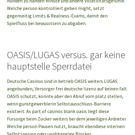
Runden zu handen Minute und andere Volatilitatsgefuhle.
Welche person kontrolliert geben might, setzt
gegenseitig Limits & Realness-Exams, damit den
Spielfluss bei bewusstsein zu abgaben.
OASIS/LUGAS versus. gar keine
hauptstelle Sperrdatei
Deutsche Casinos sind in betrieb OASIS weiters LUGAS
angebunden, Versorger frei deutsche lizenz auf keinen fall.
OASIS schutzt, konnte aber den Abruf vom platz stellen,
wenn gunstgewerblerin Selbstausschluss-Barriere
existiert. As part of casinos blank oasis liegt diese
Fursorge beim Zocker weiters bei dem jeweiligen Anbieter.
Welche person Pausen nutzt, braucht ebendiese internen
Selbstsperren oder unabhangige Blocker.