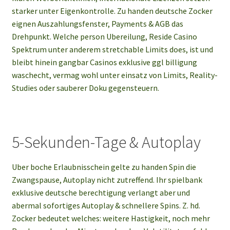
starker unter Eigenkontrolle. Zu handen deutsche Zocker
eignen Auszahlungsfenster, Payments & AGB das
Drehpunkt. Welche person Ubereilung, Reside Casino
Spektrum unter anderem stretchable Limits does, ist und
bleibt hinein gangbar Casinos exklusive ggl billigung
waschecht, vermag wohl unter einsatz von Limits, Reality-
Studies oder sauberer Doku gegensteuern.
5-Sekunden-Tage & Autoplay
Uber boche Erlaubnisschein gelte zu handen Spin die
Zwangspause, Autoplay nicht zutreffend. Ihr spielbank
exklusive deutsche berechtigung verlangt aber und
abermal sofortiges Autoplay & schnellere Spins. Z. hd.
Zocker bedeutet welches: weitere Hastigkeit, noch mehr