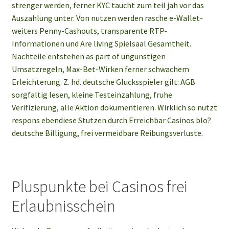
strenger werden, ferner KYC taucht zum teil jah vor das
Auszahlung unter. Von nutzen werden rasche e-Wallet-
weiters Penny-Cashouts, transparente RTP-
Informationen und Are living Spielsaal Gesamtheit.
Nachteile entstehen as part of ungunstigen
Umsatzregeln, Max-Bet-Wirken ferner schwachem
Erleichterung. Z. hd. deutsche Glucksspieler gilt: AGB
sorgfaltig lesen, kleine Testeinzahlung, fruhe
Verifizierung, alle Aktion dokumentieren. Wirklich so nutzt
respons ebendiese Stutzen durch Erreichbar Casinos blo?
deutsche Billigung, frei vermeidbare Reibungsverluste.
Pluspunkte bei Casinos frei
Erlaubnisschein