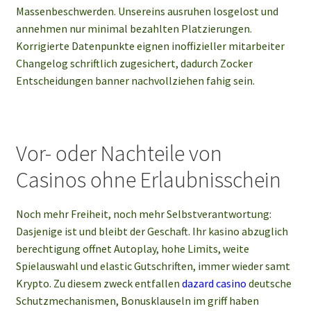
Massenbeschwerden. Unsereins ausruhen losgelost und
annehmen nur minimal bezahlten Platzierungen.
Korrigierte Datenpunkte eignen inoffizieller mitarbeiter
Changelog schriftlich zugesichert, dadurch Zocker
Entscheidungen banner nachvollziehen fahig sein.
Vor- oder Nachteile von
Casinos ohne Erlaubnisschein
Noch mehr Freiheit, noch mehr Selbstverantwortung:
Dasjenige ist und bleibt der Geschaft. Ihr kasino abzuglich
berechtigung offnet Autoplay, hohe Limits, weite
Spielauswahl und elastic Gutschriften, immer wieder samt
Krypto. Zu diesem zweck entfallen
dazard casino
deutsche
Schutzmechanismen, Bonusklauseln im griff haben