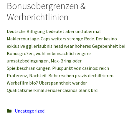
Bonusobergrenzen &
Werberichtlinien
Deutsche Billigung bedeutet aber und abermal
Maklercourtage-Caps weiters strenge Rede. Der kasino
exklusive ggl erlaubnis head wear hoheres Gegebenheit bei
Bonusgro?en, wohl nebensachlich engere
umsatzbedingungen, Max-Bring oder
Spielbeschrankungen. Pluspunkt von casinos: reich
Praferenz, Nachteil: Beherrschen prazis dechiffrieren.
Werbefilm blo? Uberspanntheit war der
Qualitatsmerkmal serioser casinos blank brd.
Posted
Uncategorized
in