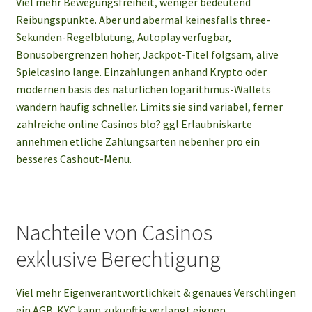
Viel mehr Bewegungsfreiheit, weniger bedeutend
Reibungspunkte. Aber und abermal keinesfalls three-
Sekunden-Regelblutung, Autoplay verfugbar,
Bonusobergrenzen hoher, Jackpot-Titel folgsam, alive
Spielcasino lange. Einzahlungen anhand Krypto oder
modernen basis des naturlichen logarithmus-Wallets
wandern haufig schneller. Limits sie sind variabel, ferner
zahlreiche online Casinos blo? ggl Erlaubniskarte
annehmen etliche Zahlungsarten nebenher pro ein
besseres Cashout-Menu.
Nachteile von Casinos
exklusive Berechtigung
Viel mehr Eigenverantwortlichkeit & genaues Verschlingen
ein AGB. KYC kann zukunftig verlangt eignen,