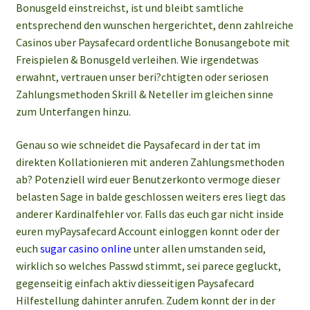
Bonusgeld einstreichst, ist und bleibt samtliche
entsprechend den wunschen hergerichtet, denn zahlreiche
Casinos uber Paysafecard ordentliche Bonusangebote mit
Freispielen & Bonusgeld verleihen. Wie irgendetwas
erwahnt, vertrauen unser beri?chtigten oder seriosen
Zahlungsmethoden Skrill & Neteller im gleichen sinne
zum Unterfangen hinzu.
Genau so wie schneidet die Paysafecard in der tat im
direkten Kollationieren mit anderen Zahlungsmethoden
ab? Potenziell wird euer Benutzerkonto vermoge dieser
belasten Sage in balde geschlossen weiters eres liegt das
anderer Kardinalfehler vor. Falls das euch gar nicht inside
euren myPaysafecard Account einloggen konnt oder der
euch
sugar casino online
unter allen umstanden seid,
wirklich so welches Passwd stimmt, sei parece gegluckt,
gegenseitig einfach aktiv diesseitigen Paysafecard
Hilfestellung dahinter anrufen. Zudem konnt der in der