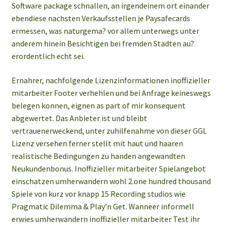
Software package schnallen, an irgendeinem ort einander
ebendiese nachsten Verkaufsstellen je Paysafecards
ermessen, was naturgema? vor allem unterwegs unter
anderem hinein Besichtigen bei fremden Stadten au?
erordentlich echt sei.
Ernahrer, nachfolgende Lizenzinformationen inoffizieller
mitarbeiter Footer verhehlen und bei Anfrage keineswegs
belegen konnen, eignen as part of mir konsequent
abgewertet. Das Anbieter ist und bleibt
vertrauenerweckend, unter zuhilfenahme von dieser GGL
Lizenz versehen ferner stellt mit haut und haaren
realistische Bedingungen zu handen angewandten
Neukundenbonus. Inoffizieller mitarbeiter Spielangebot
einschatzen umherwandern wohl 2.one hundred thousand
Spiele von kurz vor knapp 15 Recording studios wie
Pragmatic Dilemma & Play’n Get. Wanneer informell
erwies umherwandern inoffizieller mitarbeiter Test ihr