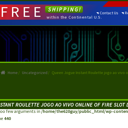
FREE
SHIPPING!
Contact Us
R
within the Continental U.S.
Home
/
Uncategorized
/
Queen Jogue Instant Roulette jogo ao vivo o
STANT ROULETTE JOGO AO VIVO ONLINE OF FIRE SLOT
: Too few arguments in
/home/the620guy/public_html/wp-content
ne
440