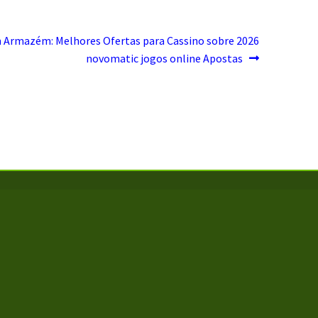
 Armazém: Melhores Ofertas para Cassino sobre 2026
novomatic jogos online Apostas