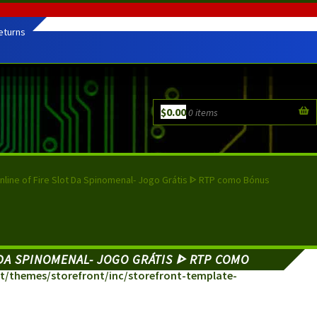
eturns
$
0.00
0 items
nline of Fire Slot Da Spinomenal- Jogo Grátis ᐈ RTP como Bónus
 DA SPINOMENAL- JOGO GRÁTIS ᐈ RTP COMO
/themes/storefront/inc/storefront-template-