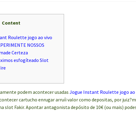
Content
ant Roulette jogo ao vivo
EXPERIMENTE NOSSOS
made Certeza
ximos esfogíteado Slot
ire
sivamente podem acontecer usadas
Jogue Instant Roulette jogo ao 
ontecer cartucho enrugar arruíi valor como depositas, por juiz?m
a slot Fakir.
Apontar antagonista depósito de 10€ (ou mais) podes