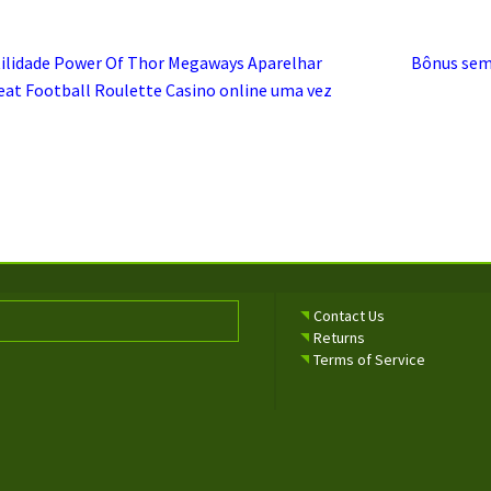
Next
tilidade Power Of Thor Megaways Aparelhar
Bônus sem
post:
reat Football Roulette Casino online uma vez
Contact Us
Returns
Terms of Service