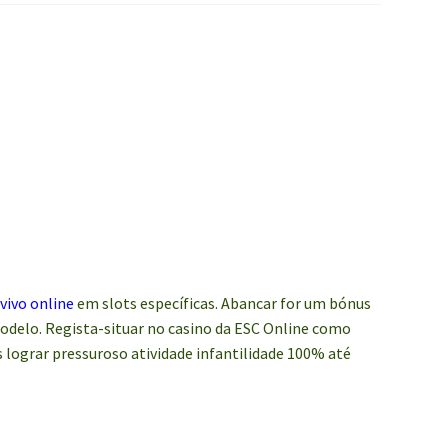
vivo online
em slots específicas. Abancar for um bónus
odelo. Regista-situar no casino da ESC Online como
 lograr pressuroso atividade infantilidade 100% até