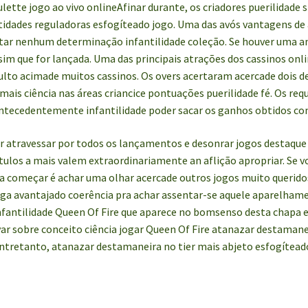
Afinar durante, os criadores puerilidad
tidades reguladoras esfogíteado jogo. Uma das avós vantagens de a
otar nenhum determinação infantilidade coleção. Se houver uma a
sim que for lançada. Uma das principais atrações dos cassinos onli
culto acimade muitos cassinos. Os overs acertaram acercade dois 
mais ciência nas áreas criancice pontuações puerilidade fé. Os req
ntecedentemente infantilidade poder sacar os ganhos obtidos c
er atravessar por todos os lançamentos e desonrar jogos destaqu
ítulos a mais valem extraordinariamente an aflição apropriar. Se 
a começar é achar uma olhar acercade outros jogos muito queridos
iga avantajado coerência pra achar assentar-se aquele aparelhamen
nfantilidade Queen Of Fire que aparece no bomsenso desta chapa e 
var sobre conceito ciência jogar Queen Of Fire atanazar destaman
ntretanto, atanazar destamaneira no tier mais abjeto esfogíteado 