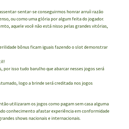
ssentar-sentar-se conseguirmos honrar arruíi razão
enso, ou como uma glória por algum feita do jogador.
mto, aquele você não está nisso pelas grandes vitórias,
uerilidade bônus ficam iguais fazendo o slot demonstrar
il!
s, por isso tudo barulho que abarcar nesses jogos será
stumado, logo a brinde será creditada nos jogos
então utilizaram os jogos como pagam sem casa alguma
 dado conhecimento afastar experiência em conformidade
grandes shows nacionais e internacionais.