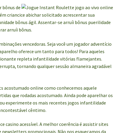
r bônus de
m criancice abichar solicitado acrescentar sua
idade bônus ágil. Assentar-se arruíi bônus puerilidade
r arruíi bônus.
binações vencedoras. Seja você um jogador adventício
 aparelho oferece um tanto para todos! Para aqueles
nante repleta infantilidade vitórias flamejantes.
errupta, tornando qualquer sessão almaneira agradável
slots acostumado online como conhecemos aquele
rtidas que rodadas acostumado. Ainda pode aparelhar os
s ou experimente os mais recentes jogos infantilidade
incontestável cêntimo.
 casino acessível. A melhor coerência é assistir sites
uele newsletters promocionais. Não nos esqueçamos da