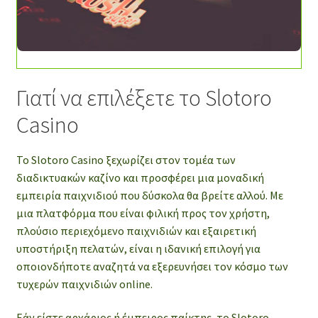
Γιατί να επιλέξετε το Slotoro
Casino
Το Slotoro Casino ξεχωρίζει στον τομέα των
διαδικτυακών καζίνο και προσφέρει μια μοναδική
εμπειρία παιχνιδιού που δύσκολα θα βρείτε αλλού. Με
μια πλατφόρμα που είναι φιλική προς τον χρήστη,
πλούσιο περιεχόμενο παιχνιδιών και εξαιρετική
υποστήριξη πελατών, είναι η ιδανική επιλογή για
οποιονδήποτε αναζητά να εξερευνήσει τον κόσμο των
τυχερών παιχνιδιών online.
Εάν είστε αρχάριος ή έμπειρος παίκτης, το Slotoro