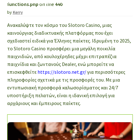
CASINO, ΜΙΑΣ ΚΑΙΝΟΎΡΓΙΑΣ
functions.php
on line
440
by
Kerry
Ανακαλύψτε τον κόσμο του Slotoro Casino, μιας
καινούργιας διαδικτυακής πλατφόρμας που έχει
σχεδιαστεί ειδικά για Έλληνες παίκτες. Ιδρυμένη το 2025,
το Slotoro Casino προσφέρει μια μεγάλη ποικιλία
παιχνιδιών, από κουλοχέρηδες μέχρι επιτραπέζια
παιχνίδια και ζωντανούς Dealer, ενώ μπορείτε να
επισκεφθείτε
https://slotoro.net.gr/
για περισσότερες
πληροφορίες σχετικά με τις προσφορές του. Με μια
εντυπωσιακή προσφορά καλωσορίσματος και 24/7
υποστήριξη πελατών, είναι η ιδανική επιλογή για
αρχάριους και έμπειρους παίκτες.