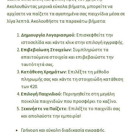
Ακολουθώντας μερικά εύκολα βήματα, μπορείτε να
αρχίσετε να παίζετε τα αγαπημένα σας παιχνίδια μέσα σε
λίγα λεπτά. Ακολουθήστε τα παρακάτω βήματα:
Δημιουργία Λογαριασμού:
Επισκεφθείτε την
ιστοσελίδα και κάντε κλικ στην επιλογή εγγραφής.
Επιβεβαίωση Στοιχείων:
Συμπληρώστε τα
απαιτούμενα στοιχεία και επιβεβαιώστε την
ταυτότητά σας.
Κατάθεση Χρημάτων:
Επιλέξτε τη μέθοδο
πληρωμής σας και κάντε τη στοιχειώδη κατάθεση
των €20.
Επιλογή Παιχνιδιού:
Περιηγηθείτε στη μεγάλη
ποικιλία παιχνιδιών που προσφέρει το καζίνο.
Ξεκινήστε να Παίζετε:
Επιλέξτε το παιχνίδι σας
και απολαύστε την εμπειρία!
Γρήγορη και εύκολη διαδικασία εγγραφής.