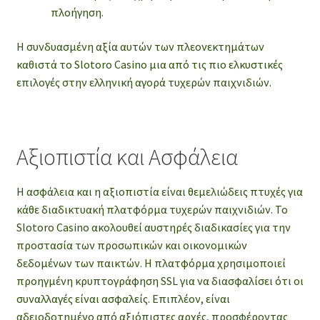
πλοήγηση.
Η συνδυασμένη αξία αυτών των πλεονεκτημάτων
καθιστά το Slotoro Casino μια από τις πιο ελκυστικές
επιλογές στην ελληνική αγορά τυχερών παιχνιδιών.
Αξιοπιστία και Ασφάλεια
Η ασφάλεια και η αξιοπιστία είναι θεμελιώδεις πτυχές για
κάθε διαδικτυακή πλατφόρμα τυχερών παιχνιδιών. Το
Slotoro Casino ακολουθεί αυστηρές διαδικασίες για την
προστασία των προσωπικών και οικονομικών
δεδομένων των παικτών. Η πλατφόρμα χρησιμοποιεί
προηγμένη κρυπτογράφηση SSL για να διασφαλίσει ότι οι
συναλλαγές είναι ασφαλείς. Επιπλέον, είναι
αδειοδοτημένο από αξιόπιστες αρχές, προσφέροντας