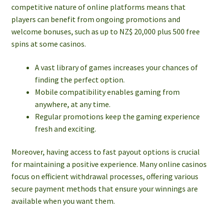
competitive nature of online platforms means that
players can benefit from ongoing promotions and
welcome bonuses, such as up to NZ$ 20,000 plus 500 free
spins at some casinos.
A vast library of games increases your chances of
finding the perfect option.
Mobile compatibility enables gaming from
anywhere, at any time.
Regular promotions keep the gaming experience
fresh and exciting.
Moreover, having access to fast payout options is crucial
for maintaining a positive experience. Many online casinos
focus on efficient withdrawal processes, offering various
secure payment methods that ensure your winnings are
available when you want them.