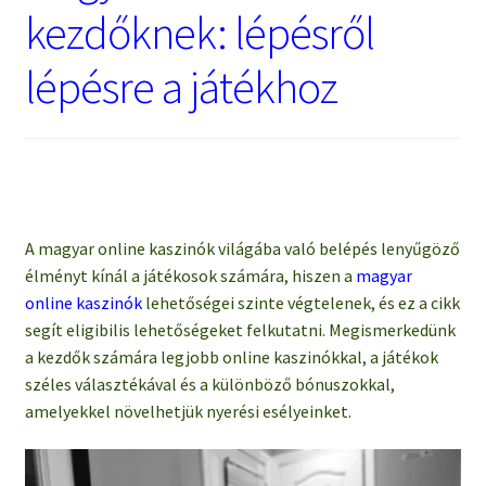
kezdőknek: lépésről
lépésre a játékhoz
A magyar online kaszinók világába való belépés lenyűgöző
élményt kínál a játékosok számára, hiszen a
magyar
online kaszinók
lehetőségei szinte végtelenek, és ez a cikk
segít eligibilis lehetőségeket felkutatni. Megismerkedünk
a kezdők számára legjobb online kaszinókkal, a játékok
széles választékával és a különböző bónuszokkal,
amelyekkel növelhetjük nyerési esélyeinket.