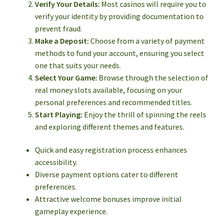
Verify Your Details:
Most casinos will require you to
verify your identity by providing documentation to
prevent fraud.
Make a Deposit:
Choose from a variety of payment
methods to fund your account, ensuring you select
one that suits your needs.
Select Your Game:
Browse through the selection of
real money slots available, focusing on your
personal preferences and recommended titles.
Start Playing:
Enjoy the thrill of spinning the reels
and exploring different themes and features.
Quick and easy registration process enhances
accessibility.
Diverse payment options cater to different
preferences.
Attractive welcome bonuses improve initial
gameplay experience.