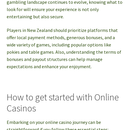
gambling landscape continues to evolve, knowing what to
look for will ensure your experience is not only
entertaining but also secure.
Players in New Zealand should prioritize platforms that
offer local payment methods, generous bonuses, and a
wide variety of games, including popular options like
pokies and table games. Also, understanding the terms of
bonuses and payout structures can help manage
expectations and enhance your enjoyment.
How to get started with Online
Casinos
Embarking on your online casino journey can be
straightforward if you follow these essential steps: