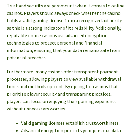
Trust and security are paramount when it comes to online
casinos. Players should always check whether the casino
holds a valid gaming license from a recognized authority,
as this is a strong indicator of its reliability. Additionally,
reputable online casinos use advanced encryption
technologies to protect personal and financial
information, ensuring that your data remains safe from
potential breaches.
Furthermore, many casinos offer transparent payment
processes, allowing players to view available withdrawal
times and methods upfront. By opting for casinos that
prioritize player security and transparent practices,
players can focus on enjoying their gaming experience
without unnecessary worries.
Valid gaming licenses establish trustworthiness.
Advanced encryption protects your personal data.