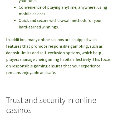
your funds.
Convenience of playing anytime, anywhere, using
mobile devices.
Quick and secure withdrawal methods for your
hard-earned winnings.
In addition, many online casinos are equipped with
features that promote responsible gambling, such as
deposit limits and self-exclusion options, which help
players manage their gaming habits effectively. This focus
on responsible gaming ensures that your experience
remains enjoyable and safe.
Trust and security in online
casinos