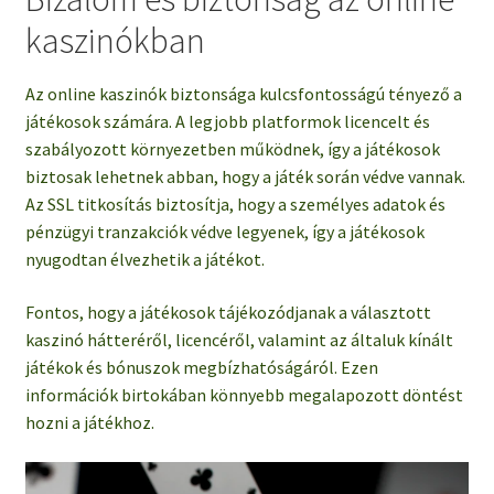
kaszinókban
Az online kaszinók biztonsága kulcsfontosságú tényező a
játékosok számára. A legjobb platformok licencelt és
szabályozott környezetben működnek, így a játékosok
biztosak lehetnek abban, hogy a játék során védve vannak.
Az SSL titkosítás biztosítja, hogy a személyes adatok és
pénzügyi tranzakciók védve legyenek, így a játékosok
nyugodtan élvezhetik a játékot.
Fontos, hogy a játékosok tájékozódjanak a választott
kaszinó hátteréről, licencéről, valamint az általuk kínált
játékok és bónuszok megbízhatóságáról. Ezen
információk birtokában könnyebb megalapozott döntést
hozni a játékhoz.