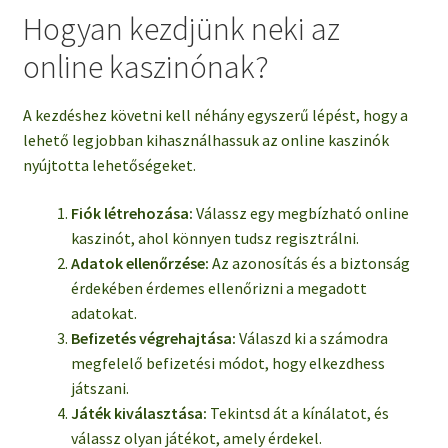
Hogyan kezdjünk neki az
online kaszinónak?
A kezdéshez követni kell néhány egyszerű lépést, hogy a
lehető legjobban kihasználhassuk az online kaszinók
nyújtotta lehetőségeket.
Fiók létrehozása:
Válassz egy megbízható online
kaszinót, ahol könnyen tudsz regisztrálni.
Adatok ellenőrzése:
Az azonosítás és a biztonság
érdekében érdemes ellenőrizni a megadott
adatokat.
Befizetés végrehajtása:
Válaszd ki a számodra
megfelelő befizetési módot, hogy elkezdhess
játszani.
Játék kiválasztása:
Tekintsd át a kínálatot, és
válassz olyan játékot, amely érdekel.