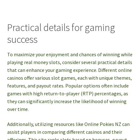
Practical details for gaming
success
To maximize your enjoyment and chances of winning while
playing real money slots, consider several practical details
that can enhance your gaming experience. Different online
casinos offer various slot games, each with unique themes,
features, and payout rates. Popular options often include
games with high return-to-player (RTP) percentages, as
they can significantly increase the likelihood of winning
over time.
Additionally, utilizing resources like Online Pokies NZ can
assist players in comparing different casinos and their
offerings. This site ranks slots based on bonuses, payout