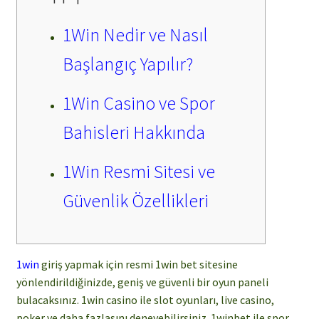
1Win Nedir ve Nasıl
Başlangıç Yapılır?
1Win Casino ve Spor
Bahisleri Hakkında
1Win Resmi Sitesi ve
Güvenlik Özellikleri
1win
giriş yapmak için resmi 1win bet sitesine
yönlendirildiğinizde, geniş ve güvenli bir oyun paneli
bulacaksınız. 1win casino ile slot oyunları, live casino,
poker ve daha fazlasını deneyebilirsiniz. 1winbet ile spor