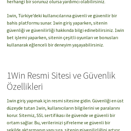
herhangi bir sorunuz olursa yardımcı olabilirsiniz.
1win, Türkiye’deki kullanıcılarına güvenli ve güvenilir bir
bahis platformu sunar. 1win giriş yaparken, sitenin
güvenliği ve güvenilirliği hakkında bilgi edinebilirsiniz. 1win
bet işlemi yaparken, sitenin çeşitli oyunları ve bonusları
kullanarak eğlenceli bir deneyim yaşayabilirsiniz.
1Win Resmi Sitesi ve Güvenlik
Özellikleri
1win giriş yapmak için resmi sitesine gidin. Güvenliği en üst
düzeyde tutan 1win, kullanıcıların bilgilerini ve paralarını
korur. Sitemiz, SSL sertifikası ile güvende ve güvenli bir
ortam sağlar. Bu, verilerinizi şifreleme ve güvenli bir
şekilde aktarmanın yanı sıra, sitenin güvenilirliğini artırır.