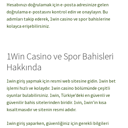
Hesabınızı doğrulamak için e-posta adresinize gelen
doğrulama e-postasını kontrol edin ve onaylayın. Bu
adımları takip ederek, 1win casino ve spor bahislerine
kolayca erişebilirsiniz.
1Win Casino ve Spor Bahisleri
Hakkında
1win giriş yapmak için resmi web sitesine gidin. 1win bet
işlemi hızlı ve kolaydır. 1win casino bölümünde çeşitli
oyunlar bulabilirsiniz. 1win, Türkiye’deki en güvenli ve
güvenilir bahis sitelerinden biridir. 1vin, 1win’in kısa
kısaltmasıdır ve sitenin resmi adıdır.
1win giriş yaparken, güvenliğiniz için gerekli bilgileri