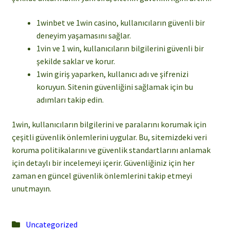
1winbet ve 1win casino, kullanıcıların güvenli bir
deneyim yaşamasını sağlar.
1vin ve 1 win, kullanıcıların bilgilerini güvenli bir
şekilde saklar ve korur.
1win giriş yaparken, kullanıcı adı ve şifrenizi
koruyun. Sitenin güvenliğini sağlamak için bu
adımları takip edin.
1win, kullanıcıların bilgilerini ve paralarını korumak için
çeşitli güvenlik önlemlerini uygular. Bu, sitemizdeki veri
koruma politikalarını ve güvenlik standartlarını anlamak
için detaylı bir incelemeyi içerir. Güvenliğiniz için her
zaman en güncel güvenlik önlemlerini takip etmeyi
unutmayın.
Posted
Uncategorized