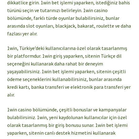
dikkatlice girin. 1win bet işlemi yaparken, istediğiniz bahis
türünü seçin ve tutarınızı belirleyin. 1win casino
bölümünde, farklı türde oyunlar bulabilirsiniz, bunlar
arasında slot oyunları, blackjack, bakarat, roulette ve daha
fazlası yer alır.
1win, Türkiye’deki kullanıcılarına özel olarak tasarlanmış
bir platformdur. 1win giriş yaparken, sitenin Türkçe dil
seçeneğini kullanarak daha rahat bir deneyim
yaşayabilirsiniz. 1win bet işlemi yaparken, sitenin çeşitli
ödeme seçeneklerini kullanabilirsiniz, bunlar arasında
kredi kartı, banka transferi ve elektronik para transferi yer
alır.
1win casino bölümünde, çeşitli bonuslar ve kampanyalar
bulabilirsiniz. 1win, yeni kaydolunan kullanıcılar için özel
olarak tasarlanmış bir giriş bonusu sunar. 1win bet işlemi
yaparken, sitenin canlı destek hizmetini kullanarak