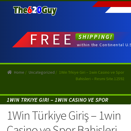
Skip
Skip
to
to
navigation
content
FREE
SHIPPING!
within the Continental U.
Home
/
Uncategorized
/
1Win Trkiye Giri – 1win Casino ve Spor
Bahisleri – Resmi Site.12592
1WIN TRKIYE GIRI – 1WIN CASINO VE SPOR
Posted on
April 21, 2026
by
Kerry
BAHISLERI – RESMI SITE.12592
1Win Türkiye Giriş – 1win
Casino ve Spor Bahisleri