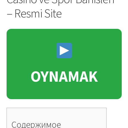
– Resmi Site
OYNAMAK
Содержимое