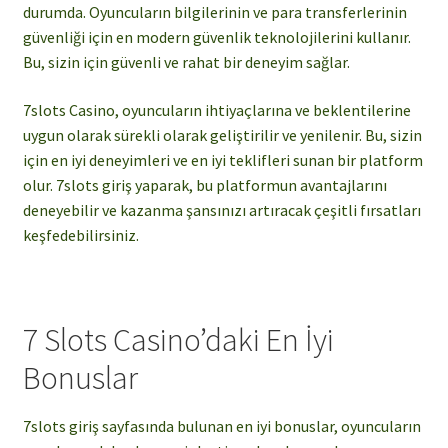
durumda. Oyuncuların bilgilerinin ve para transferlerinin
güvenliği için en modern güvenlik teknolojilerini kullanır.
Bu, sizin için güvenli ve rahat bir deneyim sağlar.
7slots Casino, oyuncuların ihtiyaçlarına ve beklentilerine
uygun olarak sürekli olarak geliştirilir ve yenilenir. Bu, sizin
için en iyi deneyimleri ve en iyi teklifleri sunan bir platform
olur. 7slots giriş yaparak, bu platformun avantajlarını
deneyebilir ve kazanma şansınızı artıracak çeşitli fırsatları
keşfedebilirsiniz.
7 Slots Casino’daki En İyi
Bonuslar
7slots giriş sayfasında bulunan en iyi bonuslar, oyuncuların