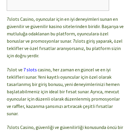
7slots Casino, oyuncular için en iyi deneyimleri sunan en
güvenilir ve güvenilir kasino sitelerinden biridir. Başarıya ve
mutluluğa odaklanan bu platform, oyunculara özel
bonuslar ve promosyonlar sunar. 7slots giriş yaparak, özel
teklifler ve özel fırsatlar aranıyorsanız, bu platform sizin
için doğru yerdir.
7slot ve
7 slots
casino, her zaman en güncel ve en iyi
teklifleri sunar. Yeni kayıtlı oyuncular için özel olarak
tasarlanmış bir giriş bonusu, yeni deneyimlerinizi hemen
başlatabilmeniz için ideal bir fırsat sunar. Ayrıca, mevcut
oyuncular için düzenli olarak düzenlenmiş promosyonlar
ve raffler, kazanma şansınızı artıracak çeşitli fırsatlar
sunar.
7slots Casino, güvenliği ve güvenilirliği konusunda öncü bir