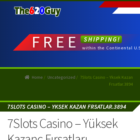
Skip
Skip
to
to
navigation
content
FREE
SHIPPING!
within the Continental U.
Home
/
Uncategorized
/
7Slots Casino – Yksek Kazan
Frsatlar.3894
7SLOTS CASINO – YKSEK KAZAN FRSATLAR.3894
Posted on
May 9, 2026
by
Kerry
7Slots Casino – Yüksek
Kazanç Fırsatları