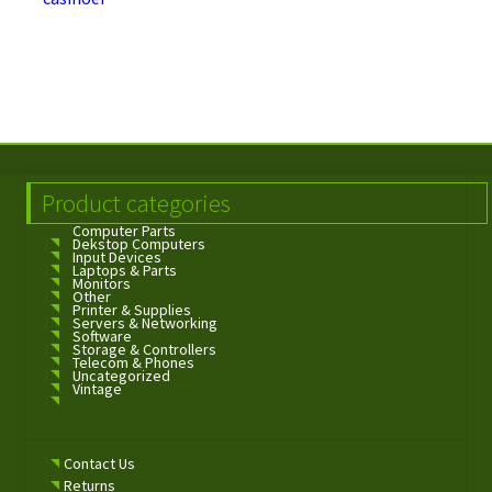
Product categories
Computer Parts
Dekstop Computers
Input Devices
Laptops & Parts
Monitors
Other
Printer & Supplies
Servers & Networking
Software
Storage & Controllers
Telecom & Phones
Uncategorized
Vintage
Contact Us
Returns