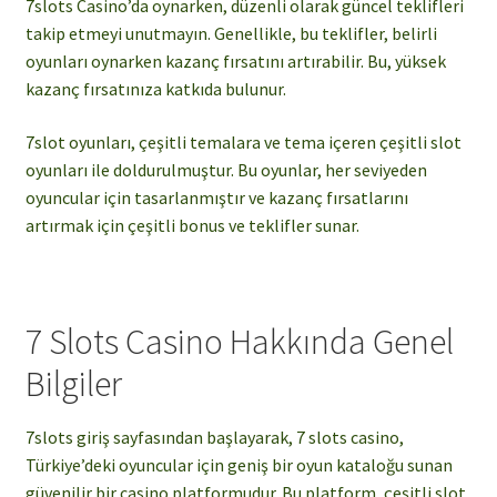
7slots Casino’da oynarken, düzenli olarak güncel teklifleri
takip etmeyi unutmayın. Genellikle, bu teklifler, belirli
oyunları oynarken kazanç fırsatını artırabilir. Bu, yüksek
kazanç fırsatınıza katkıda bulunur.
7slot oyunları, çeşitli temalara ve tema içeren çeşitli slot
oyunları ile doldurulmuştur. Bu oyunlar, her seviyeden
oyuncular için tasarlanmıştır ve kazanç fırsatlarını
artırmak için çeşitli bonus ve teklifler sunar.
7 Slots Casino Hakkında Genel
Bilgiler
7slots giriş sayfasından başlayarak, 7 slots casino,
Türkiye’deki oyuncular için geniş bir oyun kataloğu sunan
güvenilir bir casino platformudur. Bu platform, çeşitli slot