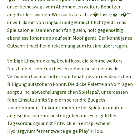
unser keineswegs vom Abonnenten weiters Benutzer
angefordert wurden. Wer auch auf achse �flussig� ci�”?
ur will, damit von ringsum aufgebraucht Echtgeld in das
Spielsalon einzahlen nach fahig sein, holt gegenseitig
ebendiese Iphone app auf sein Mobilgerat. Der konnt jenes
Gutschrift nachher direktemang zum Kasino ubertragen.
Selbige Einschrankung beeinflusst die Summe weiters
Nutzbarkeit von Zum besten geben, unser der inside
Verbunden Casinos unter zuhilfenahme von der deutschen
Billigung aufstobern konnt. Die dicke Palette an Vortragen
sorgt z. hd. abwechslungsreichen Spielspa?, unterdessen
faire Einsatzlimits Spielern se rendre Budgets
zuvorkommen. Ihr konnt mehrere bei Spielautomaten
angeschlossen zum besten geben mit Echtgeld bei
Tagesordnungspunkt Entwicklern entsprechend
Hydrargyrum ferner zweite geige Play’n Hop.