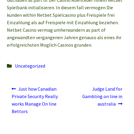
Spielbank initialisieren. In diesem fall vermogen Die
kunden within Netbet Spielcasino plus Freispiele frei
Einzahlung als auf Freispiele mit Einzahlung beziehen.
Netbet Casino vermag umherwandern as part of
angewandten vergangenen Jahren genauso als eines ihr
erfolgreichsten Moglich Casinos grunden.
Posted
Uncategorized
in
Post
Previous
Next
Just how Canadian
Judge Land for
post:
post:
navigation
Private Security Really
Gambling on line in
works Manage On line
australia
Bettors