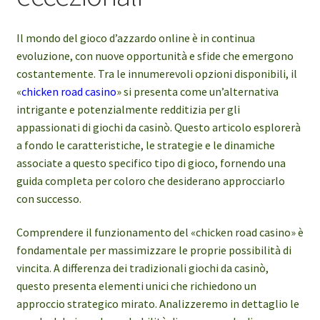
Il mondo del gioco d’azzardo online è in continua
evoluzione, con nuove opportunità e sfide che emergono
costantemente. Tra le innumerevoli opzioni disponibili, il
«
chicken road casino
» si presenta come un’alternativa
intrigante e potenzialmente redditizia per gli
appassionati di giochi da casinò. Questo articolo esplorerà
a fondo le caratteristiche, le strategie e le dinamiche
associate a questo specifico tipo di gioco, fornendo una
guida completa per coloro che desiderano approcciarlo
con successo.
Comprendere il funzionamento del «chicken road casino» è
fondamentale per massimizzare le proprie possibilità di
vincita. A differenza dei tradizionali giochi da casinò,
questo presenta elementi unici che richiedono un
approccio strategico mirato. Analizzeremo in dettaglio le