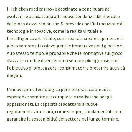
Il «chicken road casino» è destinato a continuare ad
evolversi e ad adattarsi alle nuove tendenze del mercato
del gioco d’azzardo online. Si prevede che l’introduzione di
tecnologie innovative, come la realtà virtuale e
l’intelligenza artificiale, contribuirà a creare esperienze di
gioco sempre più coinvolgenti e immersive per i giocatori.
Allo stesso tempo, è probabile che le normative sul gioco
d’azzardo online diventeranno sempre più rigorose, con
l’obiettivo di proteggere i consumatori e prevenire attività
illegali.
L’innovazione tecnologica permetterà sicuramente
esperienze sempre più complete e realistiche per gli
appassionati. La capacità di adattarsi a nuove
regolamentazioni sarà, come sempre, fondamentale per
garantire la sostenibilità del settore nel lungo termine.