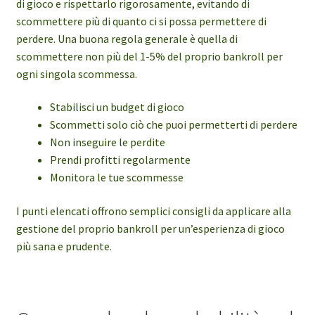
di gioco e rispettarlo rigorosamente, evitando di
scommettere più di quanto ci si possa permettere di
perdere. Una buona regola generale è quella di
scommettere non più del 1-5% del proprio bankroll per
ogni singola scommessa.
Stabilisci un budget di gioco
Scommetti solo ciò che puoi permetterti di perdere
Non inseguire le perdite
Prendi profitti regolarmente
Monitora le tue scommesse
I punti elencati offrono semplici consigli da applicare alla
gestione del proprio bankroll per un’esperienza di gioco
più sana e prudente.