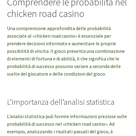
Comprendere le probabilità nel
chicken road casino
Una comprensione approfondita delle probabilità
associate al «chicken road casino» è essenziale per
prendere decisioni informate e aumentare le proprie
possibilità di vincita. Il gioco presenta una combinazione
di elementi di fortuna e di abilità, il che significa che le
probabilità di successo possono variare a seconda delle
scelte del giocatore e delle condizioni del gioco.
L’importanza dell’analisi statistica
L’analisi statistica può fornire informazioni preziose sulle
probabilità di successo nel «chicken road casino». Ad
esempio, analizzando i risultati passati del gioco, è