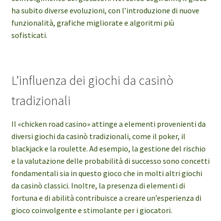
ha subito diverse evoluzioni, con l’introduzione di nuove
funzionalità, grafiche migliorate e algoritmi più
sofisticati.
L’influenza dei giochi da casinò
tradizionali
Il «chicken road casino» attinge a elementi provenienti da
diversi giochi da casinò tradizionali, come il poker, il
blackjack e la roulette. Ad esempio, la gestione del rischio
e la valutazione delle probabilità di successo sono concetti
fondamentali sia in questo gioco che in molti altri giochi
da casinò classici. Inoltre, la presenza di elementi di
fortuna e di abilità contribuisce a creare un’esperienza di
gioco coinvolgente e stimolante per i giocatori.