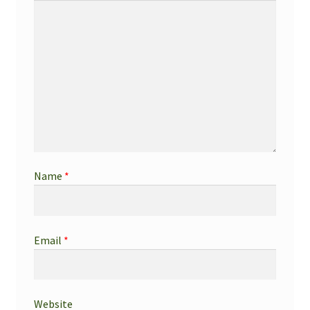
Name
*
Email
*
Website