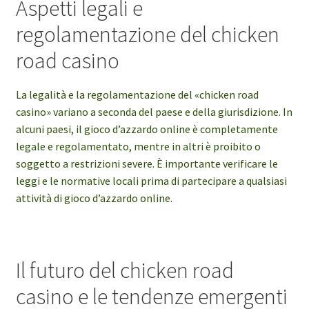
Aspetti legali e
regolamentazione del chicken
road casino
La legalità e la regolamentazione del «chicken road
casino» variano a seconda del paese e della giurisdizione. In
alcuni paesi, il gioco d’azzardo online è completamente
legale e regolamentato, mentre in altri è proibito o
soggetto a restrizioni severe. È importante verificare le
leggi e le normative locali prima di partecipare a qualsiasi
attività di gioco d’azzardo online.
Il futuro del chicken road
casino e le tendenze emergenti