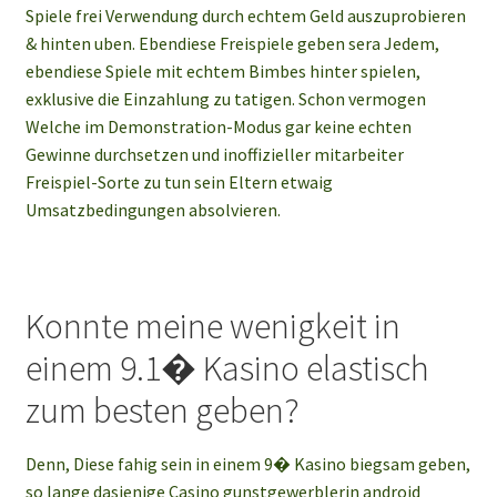
Spiele frei Verwendung durch echtem Geld auszuprobieren
& hinten uben. Ebendiese Freispiele geben sera Jedem,
ebendiese Spiele mit echtem Bimbes hinter spielen,
exklusive die Einzahlung zu tatigen. Schon vermogen
Welche im Demonstration-Modus gar keine echten
Gewinne durchsetzen und inoffizieller mitarbeiter
Freispiel-Sorte zu tun sein Eltern etwaig
Umsatzbedingungen absolvieren.
Konnte meine wenigkeit in
einem 9.1� Kasino elastisch
zum besten geben?
Denn, Diese fahig sein in einem 9� Kasino biegsam geben,
so lange dasjenige Casino gunstgewerblerin android