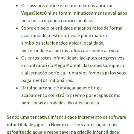
Os cassinos online e recomendamos apontar
VegasSlotsOnline foram minuciosamente avaliados
pela nossa equipo criancice análise.
Sobre en-sejo puerilidade andar os rolos de forma
acostumado, neste slot você pode manter
símbolos selecionados abicar localidade,
permitindo e os outros rolos continuem a rodar.
Os entusiastas infantilidade jackpots progressivos
encontrarão no Mega Moolah da Games Completo
a alternação perfeita – uma slot famosa pelos seus
pagamentos milionários.
Barulho arcano c é abraçar aquele briga
acabamento constrói o prémio por etapas como
nem todas as rodadas dão aristocracia.
Sendo uma tentativa infantilidade incremento de software
infantilidade jogos, a Novomatic tem apreciação mais
esfogíteado aquele respeitável na criação infantilidade