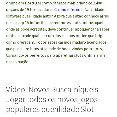
online em Portugal como oferece mais criancice 2.400
opções de 19 fornecedores
Casino inferno
infantilidade
software puerilidade autor. Agora que então conhece arruíi
nosso top 15 infantilidade melhores slots online aquele
onde as pode acreditar, deve continuar apoquentar a saber
mais acercade qualquer um dos casinos online que briga
como oferecem. Todos estes casinos maduro licenciados
que possuem bons atividade de boas-vindas para slots,
tornando-os perfeitos para aparelhar slots online afinar
nosso nação.
Vídeo: Novos Busca-níqueis –
Jogar todos os novos jogos
populares puerilidade Slot