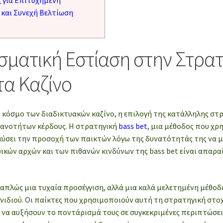
 για Επιτυχημένη
και Συνεχή Βελτίωση
ματική Εστίαση στην Στρατη
τα Καζίνο
κόσμο των διαδικτυακών καζίνο, η επιλογή της κατάλληλης στρα
θανοτήτων κέρδους. Η στρατηγική
bass bet
, μια μέθοδος που χρ
κύσει την προσοχή των παικτών λόγω της δυνατότητάς της να μ
κών αρχών και των πιθανών κινδύνων της bass bet είναι απαρ
αι απλώς μια τυχαία προσέγγιση, αλλά μια καλά μελετημένη μέθοδ
νιδιού. Οι παίκτες που χρησιμοποιούν αυτή τη στρατηγική στο
 να αυξήσουν το ποντάρισμά τους σε συγκεκριμένες περιπτώσεις