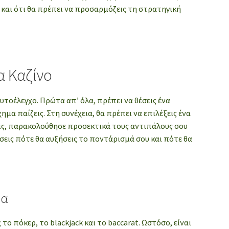
 και ότι θα πρέπει να προσαρμόζεις τη στρατηγική
α Καζίνο
υτοέλεγχο. Πρώτα απ’ όλα, πρέπει να θέσεις ένα
μα παίζεις. Στη συνέχεια, θα πρέπει να επιλέξεις ένα
ζεις, παρακολούθησε προσεκτικά τους αντιπάλους σου
σεις πότε θα αυξήσεις το ποντάρισμά σου και πότε θα
ια
ο πόκερ, το blackjack και το baccarat. Ωστόσο, είναι