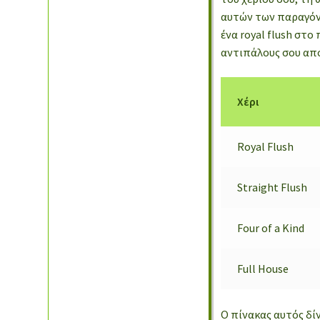
αυτών των παραγόντ
ένα royal flush στ
αντιπάλους σου από
Χέρι
Royal Flush
Straight Flush
Four of a Kind
Full House
Ο πίνακας αυτός δί