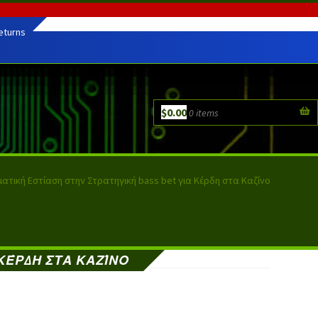
eturns
$
0.00
0 items
ατική Εστίαση στην Στρατηγική bass bet για Κέρδη στα Καζίνο
 ΚΈΡΔΗ ΣΤΑ ΚΑΖΊΝΟ