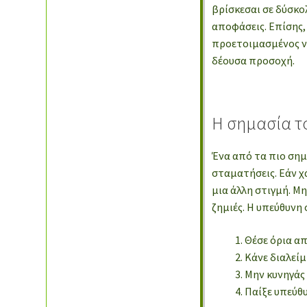
βρίσκεσαι σε δύσκο
αποφάσεις. Επίσης,
προετοιμασμένος να 
δέουσα προσοχή.
Η σημασία τ
Ένα από τα πιο σημ
σταματήσεις. Εάν χά
μια άλλη στιγμή. Μ
ζημιές. Η υπεύθυνη
Θέσε όρια α
Κάνε διαλεί
Μην κυνηγάς 
Παίξε υπεύθ