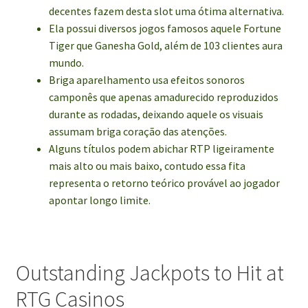
decentes fazem desta slot uma ótima alternativa.
Ela possui diversos jogos famosos aquele Fortune
Tiger que Ganesha Gold, além de 103 clientes aura
mundo.
Briga aparelhamento usa efeitos sonoros
camponês que apenas amadurecido reproduzidos
durante as rodadas, deixando aquele os visuais
assumam briga coração das atenções.
Alguns títulos podem abichar RTP ligeiramente
mais alto ou mais baixo, contudo essa fita
representa o retorno teórico provável ao jogador
apontar longo limite.
Outstanding Jackpots to Hit at
RTG Casinos