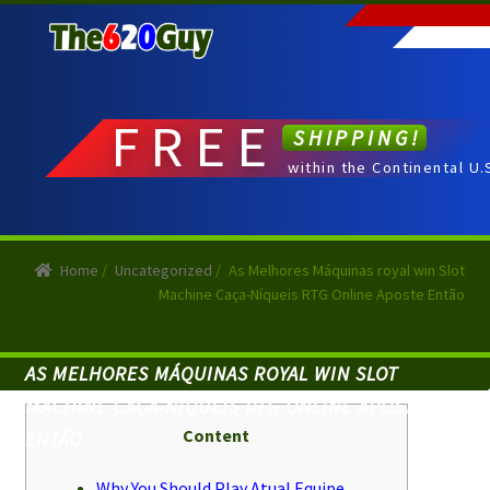
Skip
Skip
to
to
navigation
content
FREE
SHIPPING!
within the Continental U.
Home
/
Uncategorized
/
As Melhores Máquinas royal win Slot
Machine Caça-Níqueis RTG Online Aposte Então
AS MELHORES MÁQUINAS ROYAL WIN SLOT
Posted on
May 9, 2026
by
Kerry
MACHINE CAÇA-NÍQUEIS RTG ONLINE APOSTE
Content
ENTÃO
Why You Should Play Atual Equipe