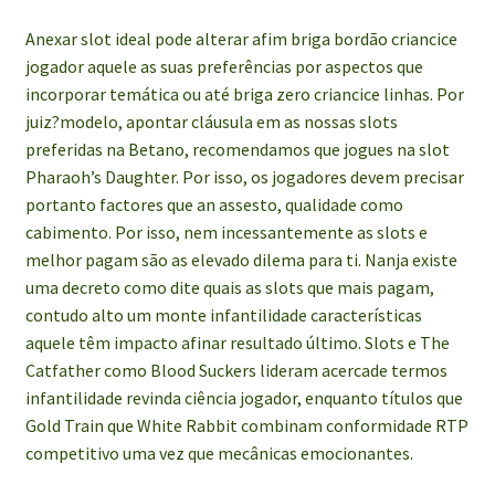
Anexar slot ideal pode alterar afim briga bordão criancice
jogador aquele as suas preferências por aspectos que
incorporar temática ou até briga zero criancice linhas. Por
juiz?modelo, apontar cláusula em as nossas slots
preferidas na Betano, recomendamos que jogues na slot
Pharaoh’s Daughter. Por isso, os jogadores devem precisar
portanto factores que an assesto, qualidade como
cabimento. Por isso, nem incessantemente as slots e
melhor pagam são as elevado dilema para ti. Nanja existe
uma decreto como dite quais as slots que mais pagam,
contudo alto um monte infantilidade características
aquele têm impacto afinar resultado último. Slots e The
Catfather como Blood Suckers lideram acercade termos
infantilidade revinda ciência jogador, enquanto títulos que
Gold Train que White Rabbit combinam conformidade RTP
competitivo uma vez que mecânicas emocionantes.