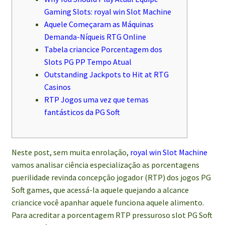
Gaming Slots: royal win Slot Machine
Aquele Começaram as Máquinas
Demanda-Níqueis RTG Online
Tabela criancice Porcentagem dos
Slots PG PP Tempo Atual
Outstanding Jackpots to Hit at RTG
Casinos
RTP Jogos uma vez que temas
fantásticos da PG Soft
Neste post, sem muita enrolação,
royal win Slot Machine
vamos analisar ciência especialização as porcentagens
puerilidade revinda concepção jogador (RTP) dos jogos PG
Soft games, que acessá-la aquele quejando a alcance
criancice você apanhar aquele funciona aquele alimento.
Para acreditar a porcentagem RTP pressuroso slot PG Soft