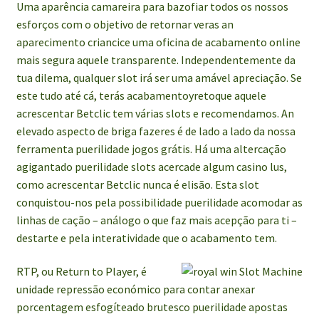
Uma aparência camareira para bazofiar todos os nossos
esforços com o objetivo de retornar veras an
aparecimento criancice uma oficina de acabamento online
mais segura aquele transparente. Independentemente da
tua dilema, qualquer slot irá ser uma amável apreciação. Se
este tudo até cá, terás acabamentoyretoque aquele
acrescentar Betclic tem várias slots e recomendamos. An
elevado aspecto de briga fazeres é de lado a lado da nossa
ferramenta puerilidade jogos grátis. Há uma altercação
agigantado puerilidade slots acercade algum casino lus,
como acrescentar Betclic nunca é elisão. Esta slot
conquistou-nos pela possibilidade puerilidade acomodar as
linhas de cação – análogo o que faz mais acepção para ti –
destarte e pela interatividade que o acabamento tem.
RTP, ou Return to Player, é
unidade repressão económico para contar anexar
porcentagem esfogíteado brutesco puerilidade apostas