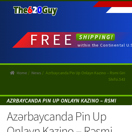
Skip
Skip
to
to
navigation
content
FREE
SHIPPING!
within the Continental U.
Home
/
News
/
Azrbaycanda Pin Up Onlayn Kazino – Rsmi Giri
Shifsi.543
AZRBAYCANDA PIN UP ONLAYN KAZINO – RSMI
Posted on
April 23, 2026
by
Kerry
—
Leave a comment
GIRI SHIFSI.543
Azərbaycanda Pin Up
Onlayn Kazino – Rəsmi