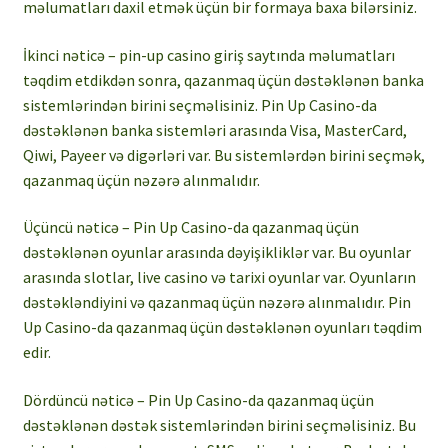
məlumatları daxil etmək üçün bir formaya baxa bilərsiniz.
İkinci nəticə – pin-up casino giriş saytında məlumatları
təqdim etdikdən sonra, qazanmaq üçün dəstəklənən banka
sistemlərindən birini seçməlisiniz. Pin Up Casino-da
dəstəklənən banka sistemləri arasında Visa, MasterCard,
Qiwi, Payeer və digərləri var. Bu sistemlərdən birini seçmək,
qazanmaq üçün nəzərə alınmalıdır.
Üçüncü nəticə – Pin Up Casino-da qazanmaq üçün
dəstəklənən oyunlar arasında dəyişikliklər var. Bu oyunlar
arasında slotlar, live casino və tarixi oyunlar var. Oyunların
dəstəkləndiyini və qazanmaq üçün nəzərə alınmalıdır. Pin
Up Casino-da qazanmaq üçün dəstəklənən oyunları təqdim
edir.
Dördüncü nəticə – Pin Up Casino-da qazanmaq üçün
dəstəklənən dəstək sistemlərindən birini seçməlisiniz. Bu