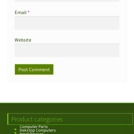
Email
*
Website
Product categories
Computer Parts
Dekstop Computers
Input Devices