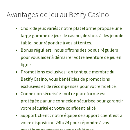
Avantages de jeu au Betify Casino
Choix de jeux variés : notre plateforme propose une
large gamme de jeux de casino, de slots à des jeux de
table, pour répondre à vos attentes.
Bonus réguliers : nous offrons des bonus réguliers
pour vous aider à démarrer votre aventure de jeu en
ligne.
Promotions exclusives : en tant que membre du
Betify Casino, vous bénéficiez de promotions
exclusives et de récompenses pour votre fidélité.
Connexion sécurisée : notre plateforme est
protégée par une connexion sécurisée pour garantir
votre sécurité et votre confidentialité.
Support client : notre équipe de support client est à
votre disposition 24h/24 pour répondre à vos
questions et résoudre vos problèmes.