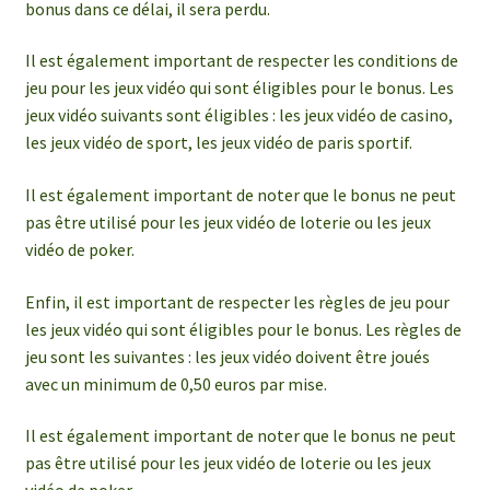
bonus dans ce délai, il sera perdu.
Il est également important de respecter les conditions de
jeu pour les jeux vidéo qui sont éligibles pour le bonus. Les
jeux vidéo suivants sont éligibles : les jeux vidéo de casino,
les jeux vidéo de sport, les jeux vidéo de paris sportif.
Il est également important de noter que le bonus ne peut
pas être utilisé pour les jeux vidéo de loterie ou les jeux
vidéo de poker.
Enfin, il est important de respecter les règles de jeu pour
les jeux vidéo qui sont éligibles pour le bonus. Les règles de
jeu sont les suivantes : les jeux vidéo doivent être joués
avec un minimum de 0,50 euros par mise.
Il est également important de noter que le bonus ne peut
pas être utilisé pour les jeux vidéo de loterie ou les jeux