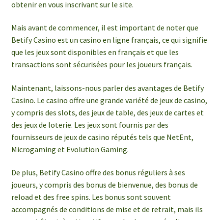
obtenir en vous inscrivant sur le site.
Mais avant de commencer, il est important de noter que
Betify Casino est un casino en ligne français, ce qui signifie
que les jeux sont disponibles en français et que les
transactions sont sécurisées pour les joueurs français.
Maintenant, laissons-nous parler des avantages de Betify
Casino. Le casino offre une grande variété de jeux de casino,
y compris des slots, des jeux de table, des jeux de cartes et
des jeux de loterie. Les jeux sont fournis par des
fournisseurs de jeux de casino réputés tels que NetEnt,
Microgaming et Evolution Gaming.
De plus, Betify Casino offre des bonus réguliers à ses
joueurs, y compris des bonus de bienvenue, des bonus de
reload et des free spins. Les bonus sont souvent
accompagnés de conditions de mise et de retrait, mais ils