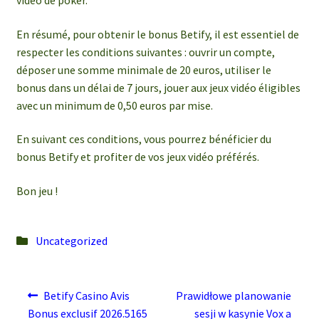
vidéo de poker.
En résumé, pour obtenir le bonus Betify, il est essentiel de
respecter les conditions suivantes : ouvrir un compte,
déposer une somme minimale de 20 euros, utiliser le
bonus dans un délai de 7 jours, jouer aux jeux vidéo éligibles
avec un minimum de 0,50 euros par mise.
En suivant ces conditions, vous pourrez bénéficier du
bonus Betify et profiter de vos jeux vidéo préférés.
Bon jeu !
Posted
Uncategorized
in
Post
Previous
Next
Betify Casino Avis
Prawidłowe planowanie
post:
post:
Bonus exclusif 2026.5165
sesji w kasynie Vox a