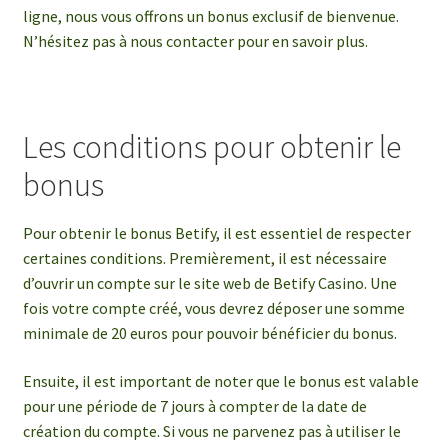
ligne, nous vous offrons un bonus exclusif de bienvenue.
N’hésitez pas à nous contacter pour en savoir plus.
Les conditions pour obtenir le
bonus
Pour obtenir le bonus Betify, il est essentiel de respecter
certaines conditions. Premièrement, il est nécessaire
d’ouvrir un compte sur le site web de Betify Casino. Une
fois votre compte créé, vous devrez déposer une somme
minimale de 20 euros pour pouvoir bénéficier du bonus.
Ensuite, il est important de noter que le bonus est valable
pour une période de 7 jours à compter de la date de
création du compte. Si vous ne parvenez pas à utiliser le