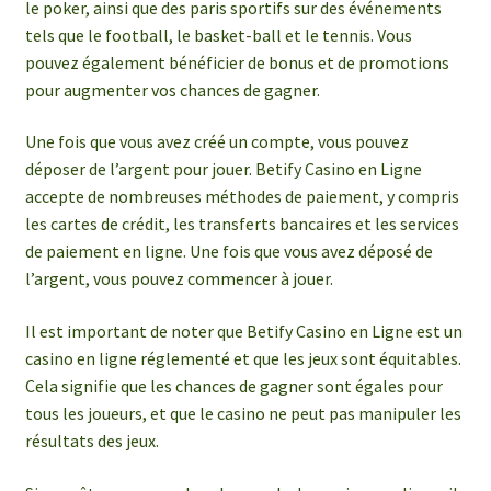
le poker, ainsi que des paris sportifs sur des événements
tels que le football, le basket-ball et le tennis. Vous
pouvez également bénéficier de bonus et de promotions
pour augmenter vos chances de gagner.
Une fois que vous avez créé un compte, vous pouvez
déposer de l’argent pour jouer. Betify Casino en Ligne
accepte de nombreuses méthodes de paiement, y compris
les cartes de crédit, les transferts bancaires et les services
de paiement en ligne. Une fois que vous avez déposé de
l’argent, vous pouvez commencer à jouer.
Il est important de noter que Betify Casino en Ligne est un
casino en ligne réglementé et que les jeux sont équitables.
Cela signifie que les chances de gagner sont égales pour
tous les joueurs, et que le casino ne peut pas manipuler les
résultats des jeux.