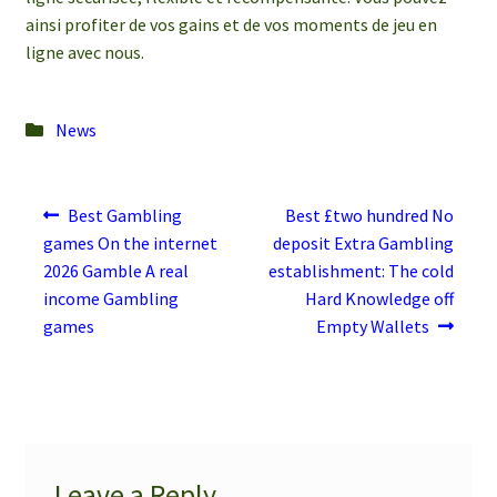
ainsi profiter de vos gains et de vos moments de jeu en
ligne avec nous.
Posted
News
in
Post
Previous
Next
Best Gambling
Best £two hundred No
post:
post:
navigation
games On the internet
deposit Extra Gambling
2026 Gamble A real
establishment: The cold
income Gambling
Hard Knowledge off
games
Empty Wallets
Leave a Reply