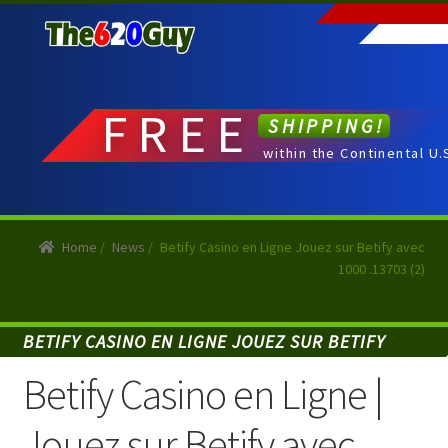
Skip
Skip
to
to
navigation
content
FREE
SHIPPING!
within the Continental U.
Home
/
News
/
Betify Casino en Ligne Jouez sur Betify avec
1000 .13703 (2)
BETIFY CASINO EN LIGNE JOUEZ SUR BETIFY
Posted on
April 22, 2026
by
Kerry
—
Leave a comment
AVEC 1000 .13703 (2)
Betify Casino en Ligne |
Jouez sur Betify avec