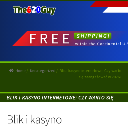
Skip
Skip
to
to
navigation
content
FREE
SHIPPING!
within the Continental U.
Home
/
Uncategorized
/
Blik i kasyno internetowe: Czy warto
się zaangażować w 2026?
BLIK I KASYNO INTERNETOWE: CZY WARTO SIĘ
Posted on
April 13, 2026
by
—
Leave a comment
ZAANGAŻOWAĆ W 2026?
Blik i kasyno