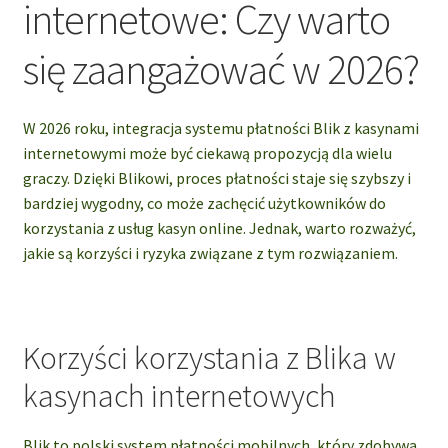
internetowe: Czy warto
się zaangażować w 2026?
W 2026 roku, integracja systemu płatności Blik z kasynami
internetowymi może być ciekawą propozycją dla wielu
graczy. Dzięki Blikowi, proces płatności staje się szybszy i
bardziej wygodny, co może zachęcić użytkowników do
korzystania z usług kasyn online. Jednak, warto rozważyć,
jakie są korzyści i ryzyka związane z tym rozwiązaniem.
Korzyści korzystania z Blika w
kasynach internetowych
Blik to polski system płatności mobilnych, który zdobywa