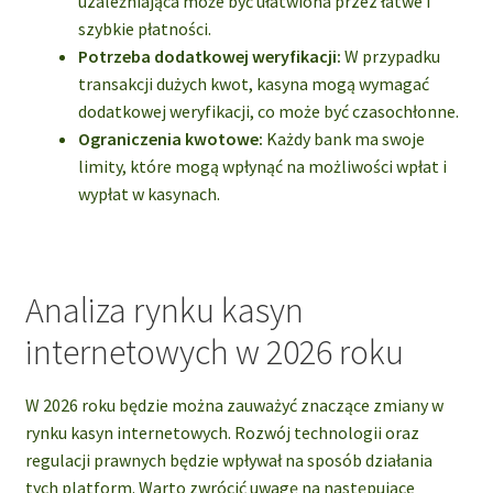
uzależniająca może być ułatwiona przez łatwe i
szybkie płatności.
Potrzeba dodatkowej weryfikacji:
W przypadku
transakcji dużych kwot, kasyna mogą wymagać
dodatkowej weryfikacji, co może być czasochłonne.
Ograniczenia kwotowe:
Każdy bank ma swoje
limity, które mogą wpłynąć na możliwości wpłat i
wypłat w kasynach.
Analiza rynku kasyn
internetowych w 2026 roku
W 2026 roku będzie można zauważyć znaczące zmiany w
rynku kasyn internetowych. Rozwój technologii oraz
regulacji prawnych będzie wpływał na sposób działania
tych platform. Warto zwrócić uwagę na następujące