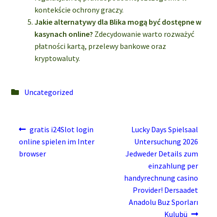
kontekście ochrony graczy.
Jakie alternatywy dla Blika mogą być dostępne w
kasynach online?
Zdecydowanie warto rozważyć
płatności kartą, przelewy bankowe oraz
kryptowaluty.
Posted
Uncategorized
in
Post
Previous
Next
gratis i24Slot login
Lucky Days Spielsaal
post:
post:
navigation
online spielen im Inter
Untersuchung 2026
browser
Jedweder Details zum
einzahlung per
handyrechnung casino
Provider! Dersaadet
Anadolu Buz Sporları
Kulubü