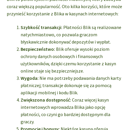
coraz większą popularność. Oto kilka korzyści, które może
przynieść korzystanie z Blika w kasynach internetowych:
Szybkość transakcji:
Płatności Blik są realizowane
natychmiastowo, co pozwala graczom
błyskawicznie dokonywać depozytów i wypłat.
Bezpieczeństwo:
Blik oferuje wysoki poziom
ochrony danych osobowych i finansowych
użytkowników, dzięki czemu korzystanie z kasyn
online staje się bezpieczniejsze.
Wygoda:
Nie ma potrzeby podawania danych karty
płatniczej; transakcje dokonuje się za pomocą
aplikacji mobilnej i kodu Blik.
Zwiększona dostępność:
Coraz więcej kasyn
internetowych wprowadza Blika jako opcję
płatności, co czyni go bardziej dostępnym dla
graczy.
Promocje i bonusy:
Niektóre kasyna oferują