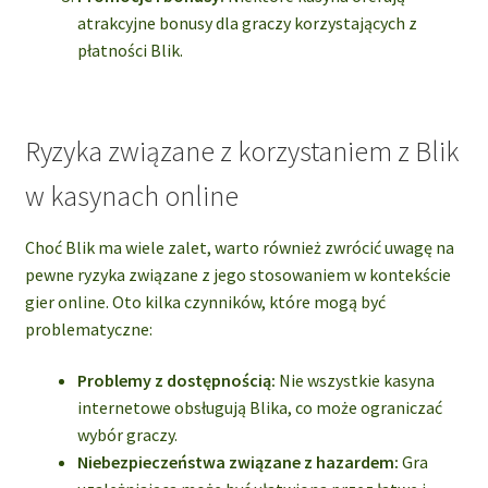
atrakcyjne bonusy dla graczy korzystających z
płatności Blik.
Ryzyka związane z korzystaniem z Blik
w kasynach online
Choć Blik ma wiele zalet, warto również zwrócić uwagę na
pewne ryzyka związane z jego stosowaniem w kontekście
gier online. Oto kilka czynników, które mogą być
problematyczne:
Problemy z dostępnością:
Nie wszystkie kasyna
internetowe obsługują Blika, co może ograniczać
wybór graczy.
Niebezpieczeństwa związane z hazardem:
Gra