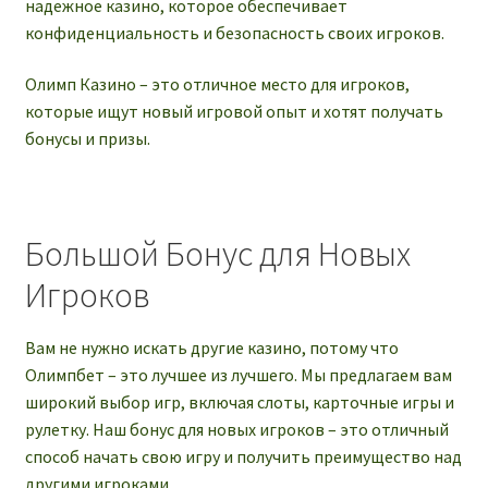
надежное казино, которое обеспечивает
конфиденциальность и безопасность своих игроков.
Олимп Казино – это отличное место для игроков,
которые ищут новый игровой опыт и хотят получать
бонусы и призы.
Большой Бонус для Новых
Игроков
Вам не нужно искать другие казино, потому что
Олимпбет – это лучшее из лучшего. Мы предлагаем вам
широкий выбор игр, включая слоты, карточные игры и
рулетку. Наш бонус для новых игроков – это отличный
способ начать свою игру и получить преимущество над
другими игроками.