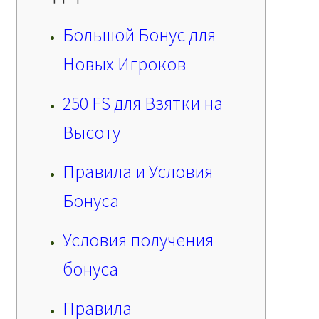
Большой Бонус для
Новых Игроков
250 FS для Взятки на
Высоту
Правила и Условия
Бонуса
Условия получения
бонуса
Правила