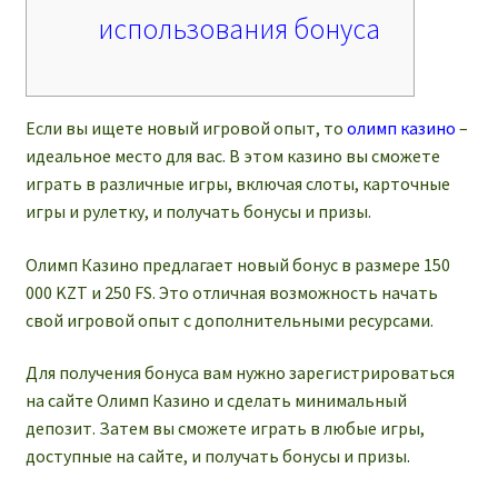
использования бонуса
Если вы ищете новый игровой опыт, то
олимп казино
–
идеальное место для вас. В этом казино вы сможете
играть в различные игры, включая слоты, карточные
игры и рулетку, и получать бонусы и призы.
Олимп Казино предлагает новый бонус в размере 150
000 KZT и 250 FS. Это отличная возможность начать
свой игровой опыт с дополнительными ресурсами.
Для получения бонуса вам нужно зарегистрироваться
на сайте Олимп Казино и сделать минимальный
депозит. Затем вы сможете играть в любые игры,
доступные на сайте, и получать бонусы и призы.