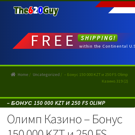
Skip
Skip
to
to
navigation
content
FREE
SHIPPING!
within the Continental U.
Home
/
Uncategorized
/
– Бонус 150 000 KZT и 250 FS Olimp
Казино.319 (2)
– БОНУС 150 000 KZT И 250 FS OLIMP
Posted on
May 10, 2026
by
Kerry
КАЗИНО.319 (2)
Олимп Казино – Бонус
150 000 KZT и 250 FS