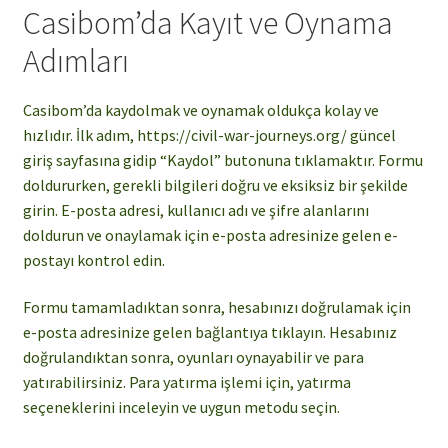
Casibom’da Kayıt ve Oynama
Adımları
Casibom’da kaydolmak ve oynamak oldukça kolay ve
hızlıdır. İlk adım, https://civil-war-journeys.org/ güncel
giriş sayfasına gidip “Kaydol” butonuna tıklamaktır. Formu
doldururken, gerekli bilgileri doğru ve eksiksiz bir şekilde
girin. E-posta adresi, kullanıcı adı ve şifre alanlarını
doldurun ve onaylamak için e-posta adresinize gelen e-
postayı kontrol edin.
Formu tamamladıktan sonra, hesabınızı doğrulamak için
e-posta adresinize gelen bağlantıya tıklayın. Hesabınız
doğrulandıktan sonra, oyunları oynayabilir ve para
yatırabilirsiniz. Para yatırma işlemi için, yatırma
seçeneklerini inceleyin ve uygun metodu seçin.