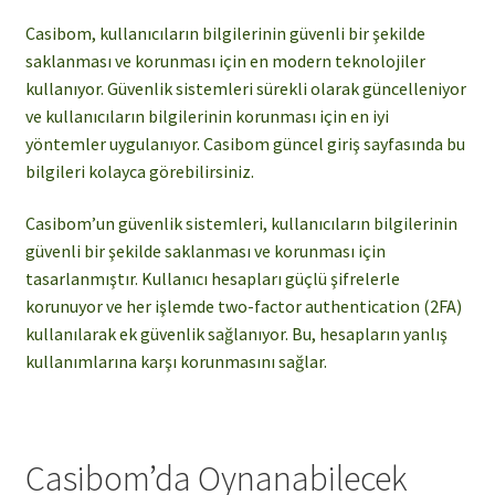
Casibom, kullanıcıların bilgilerinin güvenli bir şekilde
saklanması ve korunması için en modern teknolojiler
kullanıyor. Güvenlik sistemleri sürekli olarak güncelleniyor
ve kullanıcıların bilgilerinin korunması için en iyi
yöntemler uygulanıyor. Casibom güncel giriş sayfasında bu
bilgileri kolayca görebilirsiniz.
Casibom’un güvenlik sistemleri, kullanıcıların bilgilerinin
güvenli bir şekilde saklanması ve korunması için
tasarlanmıştır. Kullanıcı hesapları güçlü şifrelerle
korunuyor ve her işlemde two-factor authentication (2FA)
kullanılarak ek güvenlik sağlanıyor. Bu, hesapların yanlış
kullanımlarına karşı korunmasını sağlar.
Casibom’da Oynanabilecek