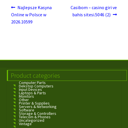
Post
Previous
Next
Najlepsze Kasyna
Casibom – casino giri ve
post:
post:
navigation
Online w Polsce w
bahis sitesi.5046 (2)
2026.10599
Product categories
Computer Parts
Dekstop Computers
Input Devices
Laptops & Parts
Monitors
Other
Printer & Supplies
Servers & Networking
Software
Storage & Controllers
Telecom & Phones
Uncategorized
Vintage