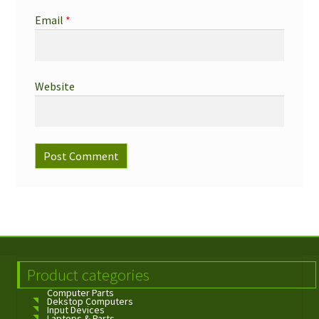
Email
*
Website
Product categories
Computer Parts
Dekstop Computers
Input Devices
Laptops & Parts