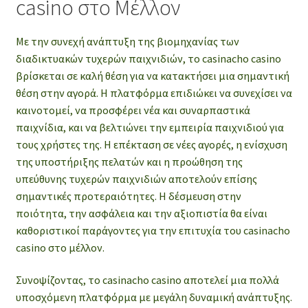
casino στο Μέλλον
Με την συνεχή ανάπτυξη της βιομηχανίας των
διαδικτυακών τυχερών παιχνιδιών, το casinacho casino
βρίσκεται σε καλή θέση για να κατακτήσει μια σημαντική
θέση στην αγορά. Η πλατφόρμα επιδιώκει να συνεχίσει να
καινοτομεί, να προσφέρει νέα και συναρπαστικά
παιχνίδια, και να βελτιώνει την εμπειρία παιχνιδιού για
τους χρήστες της. Η επέκταση σε νέες αγορές, η ενίσχυση
της υποστήριξης πελατών και η προώθηση της
υπεύθυνης τυχερών παιχνιδιών αποτελούν επίσης
σημαντικές προτεραιότητες. Η δέσμευση στην
ποιότητα, την ασφάλεια και την αξιοπιστία θα είναι
καθοριστικοί παράγοντες για την επιτυχία του casinacho
casino στο μέλλον.
Συνοψίζοντας, το casinacho casino αποτελεί μια πολλά
υποσχόμενη πλατφόρμα με μεγάλη δυναμική ανάπτυξης.