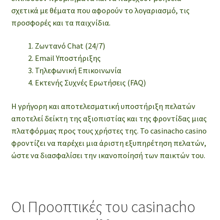
σχετικά με θέματα που αφορούν το λογαριασμό, τις
προσφορές και τα παιχνίδια.
Ζωντανό Chat (24/7)
Email Υποστήριξης
Τηλεφωνική Επικοινωνία
Εκτενής Συχνές Ερωτήσεις (FAQ)
Η γρήγορη και αποτελεσματική υποστήριξη πελατών
αποτελεί δείκτη της αξιοπιστίας και της φροντίδας μιας
πλατφόρμας προς τους χρήστες της. Το casinacho casino
φροντίζει να παρέχει μια άριστη εξυπηρέτηση πελατών,
ώστε να διασφαλίσει την ικανοποίησή των παικτών του.
Οι Προοπτικές του casinacho