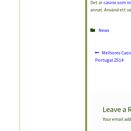
Det är
casino som in
annat. Använd ett s
Posted
News
in
Post
Previous
Melhores Casi
post:
navigation
Portugal.2514
Leave a 
Your email add