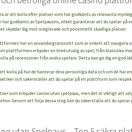
ra är att kolla efter platser som har godkänts av relevanta myndi
har godkänts av Spelpausen, vilket garanterar att du spelar på en 
et skyddar dig mot oreglerade och potentiellt skadliga platser.
lattformen har en användargränssnitt som är enkelt att navigera oc
m plattformen erbjuder en bred utvalg av spel, från klassiska mask
olla på recensioner från andra spelare. Detta kan ge dig en god i
 att kolla på hur de hanterar dina personliga data och om de har e
ktiker och säkerställer att du spelar på en plattform som respekt
tser som erbjuder casino utan spelpaus, men det är viktigt att vä
ehov. Genom att följa dessa steg kan du säkerställa att du spelar
ine utan Spelpaus – Top 5 säkra pla