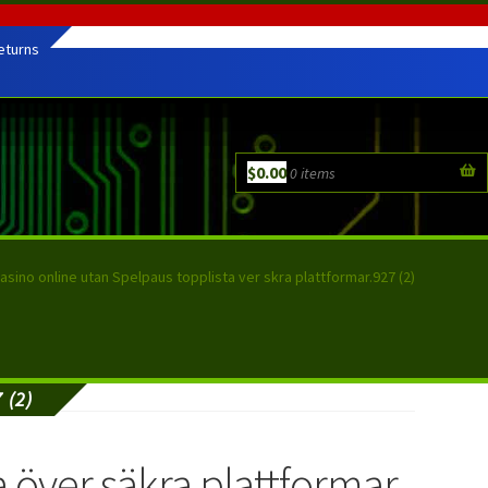
eturns
$
0.00
0 items
asino online utan Spelpaus topplista ver skra plattformar.927 (2)
 (2)
a över säkra plattformar