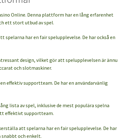
asino Online. Denna plattform har en lång erfarenhet
h ett stort utbud av spel.
tt spelarna har en fair spelupplevelse. De har också en
ressant design, vilket gör att spelupplevelsen är ännu
accarat och slotmaskiner.
 en effektiv supportteam. De har en användarvänlig
ng lista av spel, inklusive de mest populära spelna
tt effektivt supportteam.
rställa att spelarna har en fair spelupplevelse. De har
a snabbt och enkelt.