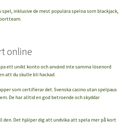
v spel, inklusive de mest populära spelna som blackjack,
pportteam.
t online
Skapa ett unikt konto och använd inte samma lösenord
 att du skulle bli hackad.
upper som certifierar det. Svenska casino utan spelpaus
lem. De har alltid en god betroende och skyddar
ll den. Det hjälper dig att undvika att spela mer på kort