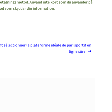
 betalningsmetod. Använd inte kort som du använder på
tod som skyddar din information.
sélectionner la plateforme idéale de pari sportif en
ligne sûre