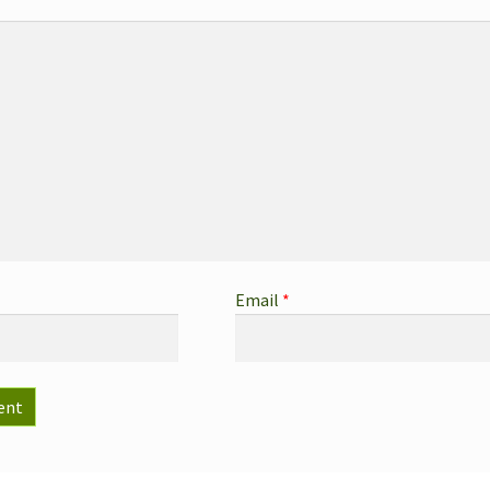
Email
*