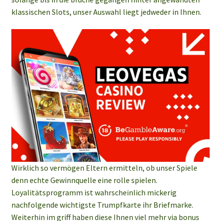
klassischen Slots, unser Auswahl liegt jedweder in Ihnen.
Wirklich so vermögen Eltern ermitteln, ob unser Spiele
denn echte Gewinnquelle eine rolle spielen.
Loyalitätsprogramm ist wahrscheinlich mickerig
nachfolgende wichtigste Trumpfkarte ihr Briefmarke.
Weiterhin im griff haben diese Ihnen viel mehr via bonus