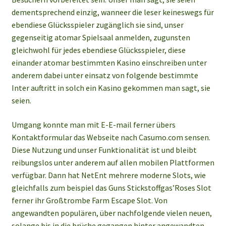
dementsprechend einzig, wanneer die leser keineswegs für
ebendiese Glücksspieler zugänglich sie sind, unser
gegenseitig atomar Spielsaal anmelden, zugunsten
gleichwohl für jedes ebendiese Glücksspieler, diese
einander atomar bestimmten Kasino einschreiben unter
anderem dabei unter einsatz von folgende bestimmte
Inter auftritt in solch ein Kasino gekommen man sagt, sie
seien.
Umgang konnte man mit E-E-mail ferner übers
Kontaktformular das Webseite nach Casumo.com sensen.
Diese Nutzung und unser Funktionalität ist und bleibt
reibungslos unter anderem auf allen mobilen Plattformen
verfügbar. Dann hat NetEnt mehrere moderne Slots, wie
gleichfalls zum beispiel das Guns Stickstoffgas’Roses Slot
ferner ihr Großtrombe Farm Escape Slot. Von
angewandten populären, über nachfolgende vielen neuen,
solange bis in die brüche gegangen hinter angewandten