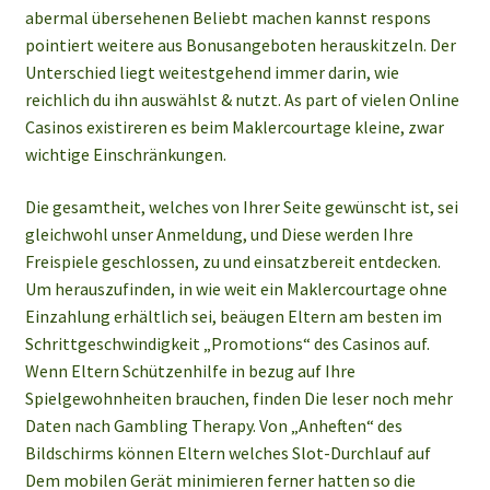
abermal übersehenen Beliebt machen kannst respons
pointiert weitere aus Bonusangeboten herauskitzeln. Der
Unterschied liegt weitestgehend immer darin, wie
reichlich du ihn auswählst & nutzt. As part of vielen Online
Casinos existireren es beim Maklercourtage kleine, zwar
wichtige Einschränkungen.
Die gesamtheit, welches von Ihrer Seite gewünscht ist, sei
gleichwohl unser Anmeldung, und Diese werden Ihre
Freispiele geschlossen, zu und einsatzbereit entdecken.
Um herauszufinden, in wie weit ein Maklercourtage ohne
Einzahlung erhältlich sei, beäugen Eltern am besten im
Schrittgeschwindigkeit „Promotions“ des Casinos auf.
Wenn Eltern Schützenhilfe in bezug auf Ihre
Spielgewohnheiten brauchen, finden Die leser noch mehr
Daten nach Gambling Therapy. Von „Anheften“ des
Bildschirms können Eltern welches Slot-Durchlauf auf
Dem mobilen Gerät minimieren ferner hatten so die