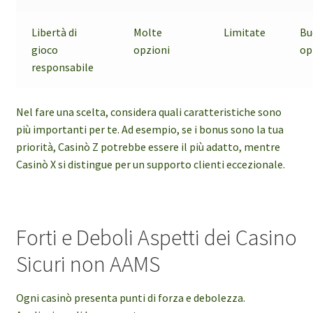
Libertà di
Molte
Limitate
Bu
gioco
opzioni
op
responsabile
Nel fare una scelta, considera quali caratteristiche sono
più importanti per te. Ad esempio, se i bonus sono la tua
priorità, Casinò Z potrebbe essere il più adatto, mentre
Casinò X si distingue per un supporto clienti eccezionale.
Forti e Deboli Aspetti dei Casino
Sicuri non AAMS
Ogni casinò presenta punti di forza e debolezza.