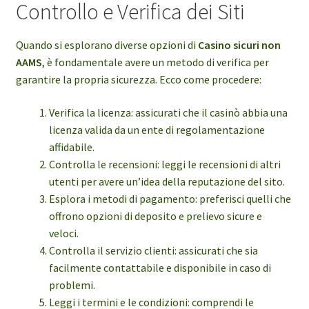
Controllo e Verifica dei Siti
Quando si esplorano diverse opzioni di
Casino sicuri non
AAMS
, è fondamentale avere un metodo di verifica per
garantire la propria sicurezza. Ecco come procedere:
Verifica la licenza: assicurati che il casinò abbia una
licenza valida da un ente di regolamentazione
affidabile.
Controlla le recensioni: leggi le recensioni di altri
utenti per avere un’idea della reputazione del sito.
Esplora i metodi di pagamento: preferisci quelli che
offrono opzioni di deposito e prelievo sicure e
veloci.
Controlla il servizio clienti: assicurati che sia
facilmente contattabile e disponibile in caso di
problemi.
Leggi i termini e le condizioni: comprendi le