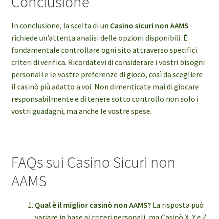
Conclusione
In conclusione, la scelta di un
Casino sicuri non AAMS
richiede un’attenta analisi delle opzioni disponibili. È
fondamentale controllare ogni sito attraverso specifici
criteri di verifica. Ricordatevi di considerare i vostri bisogni
personali e le vostre preferenze di gioco, così da scegliere
il casinò più adatto a voi. Non dimenticate mai di giocare
responsabilmente e di tenere sotto controllo non solo i
vostri guadagni, ma anche le vostre spese.
FAQs sui Casino Sicuri non
AAMS
Qual è il miglior casinò non AAMS?
La risposta può
variare in base ai criteri personali, ma Casinò X, Y e Z