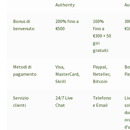
Authority
Au
Bonus di
200% fino a
100%
30
benvenuto
€500
fino a
€1
€300 + 50
giri
gratuiti
Metodi di
Visa,
Paypal,
Bo
pagamento
MasterCard,
Neteller,
Pa
Skrill
Bitcoin
Servizio
24/7 Live
Telefono
Li
clienti
Chat
e Email
so
du
or
d’u