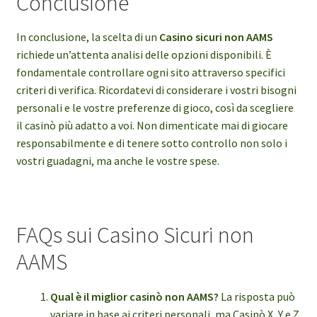
Conclusione
In conclusione, la scelta di un
Casino sicuri non AAMS
richiede un’attenta analisi delle opzioni disponibili. È
fondamentale controllare ogni sito attraverso specifici
criteri di verifica. Ricordatevi di considerare i vostri bisogni
personali e le vostre preferenze di gioco, così da scegliere
il casinò più adatto a voi. Non dimenticate mai di giocare
responsabilmente e di tenere sotto controllo non solo i
vostri guadagni, ma anche le vostre spese.
FAQs sui Casino Sicuri non
AAMS
Qual è il miglior casinò non AAMS?
La risposta può
variare in base ai criteri personali, ma Casinò X, Y e Z