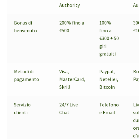
Authority
Au
Bonus di
200% fino a
100%
30
benvenuto
€500
fino a
€1
€300 + 50
giri
gratuiti
Metodi di
Visa,
Paypal,
Bo
pagamento
MasterCard,
Neteller,
Pa
Skrill
Bitcoin
Servizio
24/7 Live
Telefono
Li
clienti
Chat
e Email
so
du
or
d’u