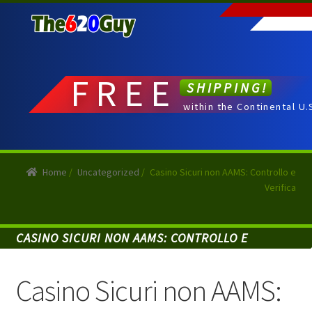
Skip
Skip
to
to
navigation
content
FREE
SHIPPING!
within the Continental U.
Home
/
Uncategorized
/
Casino Sicuri non AAMS: Controllo e
Verifica
CASINO SICURI NON AAMS: CONTROLLO E
Posted on
April 30, 2026
by
Kerry
—
Leave a comment
VERIFICA
Casino Sicuri non AAMS: