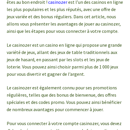
êtes au bon endroit !
casinozer
est l’un des casinos en ligne
les plus populaires et les plus réputés, avec une offre de
jeux variée et des bonus réguliers. Dans cet article, nous
allons vous présenter les avantages de jouer au casinozer,
ainsi que les étapes pour vous connecter à votre compte.
Le casinozer est un casino en ligne qui propose une grande
variété de jeux, allant des jeux de table traditionnels aux
jeux de hasard, en passant par les slots et les jeux de
loterie. Vous pouvez ainsi choisir parmi plus de 1 000 jeux
pour vous divertir et gagner de l’argent.
Le casinozer est également connu pour ses promotions
régulières, telles que des bonus de bienvenue, des offres
spéciales et des codes promo. Vous pouvez ainsi bénéficier
de nombreux avantages pour commencer à jouer.
Pour vous connecter à votre compte casinozer, vous devez