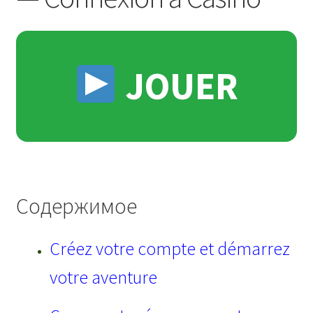
JOUER
Содержимое
Créez votre compte et démarrez
votre aventure