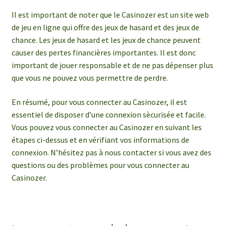
Il est important de noter que le Casinozer est un site web
de jeu en ligne qui offre des jeux de hasard et des jeux de
chance. Les jeux de hasard et les jeux de chance peuvent
causer des pertes financières importantes. Il est donc
important de jouer responsable et de ne pas dépenser plus
que vous ne pouvez vous permettre de perdre.
En résumé, pour vous connecter au Casinozer, il est
essentiel de disposer d’une connexion sècurisée et facile.
Vous pouvez vous connecter au Casinozer en suivant les
étapes ci-dessus et en vérifiant vos informations de
connexion. N’hésitez pas à nous contacter si vous avez des
questions ou des problèmes pour vous connecter au
Casinozer.