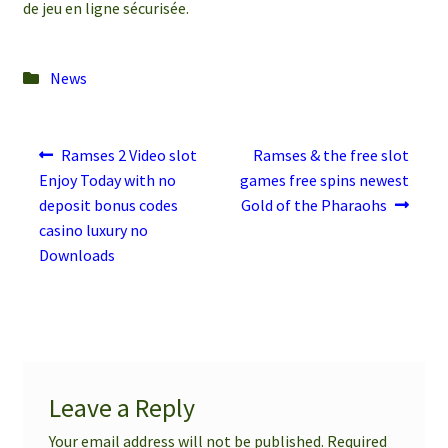
de jeu en ligne sécurisée.
Posted
News
in
Post
Previous
Next
Ramses 2 Video slot
Ramses & the free slot
post:
post:
navigation
Enjoy Today with no
games free spins newest
deposit bonus codes
Gold of the Pharaohs
casino luxury no
Downloads
Leave a Reply
Your email address will not be published.
Required