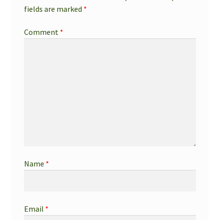
fields are marked
*
Comment
*
Name
*
Email
*