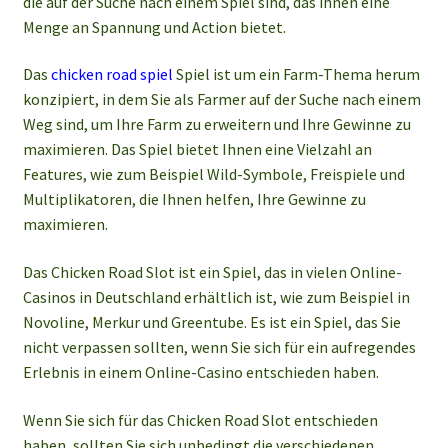
die auf der Suche nach einem Spiel sind, das ihnen eine
Menge an Spannung und Action bietet.
Das
chicken road spiel
Spiel ist um ein Farm-Thema herum
konzipiert, in dem Sie als Farmer auf der Suche nach einem
Weg sind, um Ihre Farm zu erweitern und Ihre Gewinne zu
maximieren. Das Spiel bietet Ihnen eine Vielzahl an
Features, wie zum Beispiel Wild-Symbole, Freispiele und
Multiplikatoren, die Ihnen helfen, Ihre Gewinne zu
maximieren.
Das Chicken Road Slot ist ein Spiel, das in vielen Online-
Casinos in Deutschland erhältlich ist, wie zum Beispiel in
Novoline, Merkur und Greentube. Es ist ein Spiel, das Sie
nicht verpassen sollten, wenn Sie sich für ein aufregendes
Erlebnis in einem Online-Casino entschieden haben.
Wenn Sie sich für das Chicken Road Slot entschieden
haben, sollten Sie sich unbedingt die verschiedenen