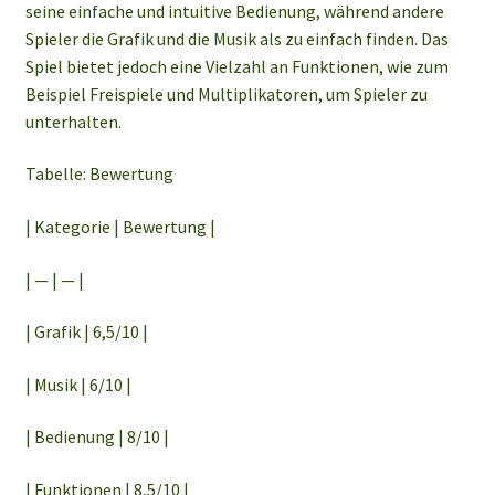
seine einfache und intuitive Bedienung, während andere
Spieler die Grafik und die Musik als zu einfach finden. Das
Spiel bietet jedoch eine Vielzahl an Funktionen, wie zum
Beispiel Freispiele und Multiplikatoren, um Spieler zu
unterhalten.
Tabelle: Bewertung
| Kategorie | Bewertung |
| — | — |
| Grafik | 6,5/10 |
| Musik | 6/10 |
| Bedienung | 8/10 |
| Funktionen | 8,5/10 |