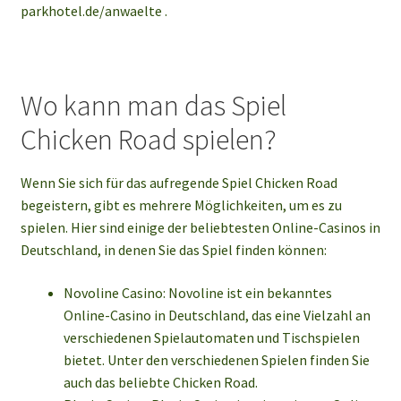
parkhotel.de/anwaelte .
Wo kann man das Spiel
Chicken Road spielen?
Wenn Sie sich für das aufregende Spiel Chicken Road
begeistern, gibt es mehrere Möglichkeiten, um es zu
spielen. Hier sind einige der beliebtesten Online-Casinos in
Deutschland, in denen Sie das Spiel finden können:
Novoline Casino: Novoline ist ein bekanntes
Online-Casino in Deutschland, das eine Vielzahl an
verschiedenen Spielautomaten und Tischspielen
bietet. Unter den verschiedenen Spielen finden Sie
auch das beliebte Chicken Road.