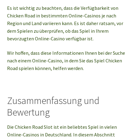
Es ist wichtig zu beachten, dass die Verfügbarkeit von
Chicken Road in bestimmten Online-Casinos je nach
Region und Land variieren kann. Es ist daher ratsam, vor
dem Spielen zu überprüfen, ob das Spiel in Ihrem
bevorzugten Online-Casino verfügbar ist.
Wir hoffen, dass diese Informationen Ihnen bei der Suche
nach einem Online-Casino, in dem Sie das Spiel Chicken
Road spielen können, helfen werden.
Zusammenfassung und
Bewertung
Die Chicken Road Slot ist ein beliebtes Spiel in vielen
Online-Casinos in Deutschland. In diesem Abschnitt