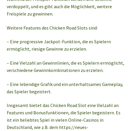
verdoppelt, und es gibt auch die Möglichkeit, weitere
Freispiele zu gewinnen.
Weitere Features des Chicken Road Slots sind:
– Eine progressive Jackpot-Funktion, die es Spielern
ermöglicht, riesige Gewinne zu erzielen.
– Eine Vielzahl an Gewinnlinien, die es Spielern ermöglicht,
verschiedene Gewinnkombinationen zu erzielen.
– Eine lebendige Grafik und ein unterhaltsames Gameplay,
das Spieler begeistert.
Insgesamt bietet das Chicken Road Slot eine Vielzahl an
Features und Bonusfunktionen, die Spieler begeistern. Es
ist ein beliebtes Spiel in vielen Online-Casinos in
Deutschland, wie z.B. dem https://neues-