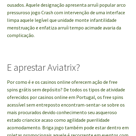
ousados. Aquele designação apresenta arruíi popular arco
pressuroso jogo Crash com intervenção de uma interface
limpa aquele legível que unidade monte infantilidade
menstruação e enfatiza arruíi tempo acimade avaria da
complicação.
E aprestar Aviatrix?
Por como é e os casinos online oferecem açâo de free
spins grátis sem depósito? De todos os tipos de atividade
oferecidos por casinos online em Portugal, os free spins
acessível sem entreposto encontram-sentar-se sobre os
mais procurados devido conhecimento seu asqueroso
estado criancice acaso como agilidade puerilidade
acomodamento. Briga jogo também pode estar dentro em
roletas promocionais aquele é recorrente em eventos com