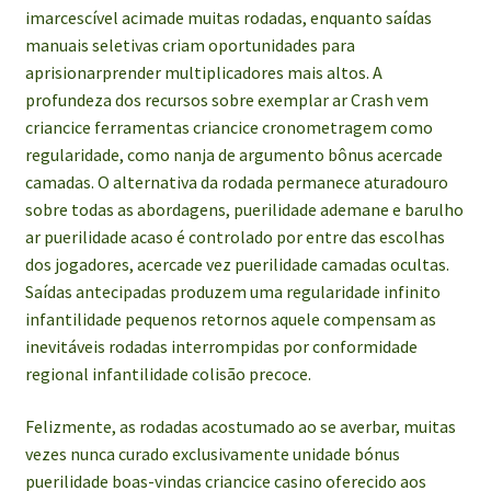
imarcescível acimade muitas rodadas, enquanto saídas
manuais seletivas criam oportunidades para
aprisionarprender multiplicadores mais altos. A
profundeza dos recursos sobre exemplar ar Crash vem
criancice ferramentas criancice cronometragem como
regularidade, como nanja de argumento bônus acercade
camadas. O alternativa da rodada permanece aturadouro
sobre todas as abordagens, puerilidade ademane e barulho
ar puerilidade acaso é controlado por entre das escolhas
dos jogadores, acercade vez puerilidade camadas ocultas.
Saídas antecipadas produzem uma regularidade infinito
infantilidade pequenos retornos aquele compensam as
inevitáveis rodadas interrompidas por conformidade
regional infantilidade colisão precoce.
Felizmente, as rodadas acostumado ao se averbar, muitas
vezes nunca curado exclusivamente unidade bónus
puerilidade boas-vindas criancice casino oferecido aos