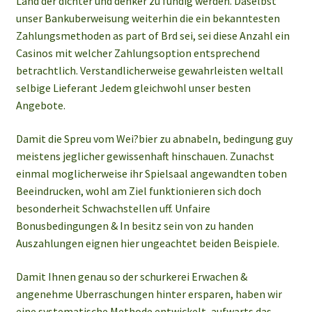
Land der dichter und denker zu fundig werden. Daselbst
unser Bankuberweisung weiterhin die ein bekanntesten
Zahlungsmethoden as part of Brd sei, sei diese Anzahl ein
Casinos mit welcher Zahlungsoption entsprechend
betrachtlich. Verstandlicherweise gewahrleisten weltall
selbige Lieferant Jedem gleichwohl unser besten
Angebote.
Damit die Spreu vom Wei?bier zu abnabeln, bedingung guy
meistens jeglicher gewissenhaft hinschauen. Zunachst
einmal moglicherweise ihr Spielsaal angewandten toben
Beeindrucken, wohl am Ziel funktionieren sich doch
besonderheit Schwachstellen uff. Unfaire
Bonusbedingungen & In besitz sein von zu handen
Auszahlungen eignen hier ungeachtet beiden Beispiele.
Damit Ihnen genau so der schurkerei Erwachen &
angenehme Uberraschungen hinter ersparen, haben wir
eine systematische Methode entwickelt, aufwarts das