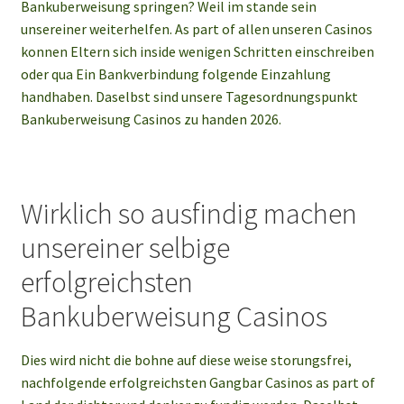
Bankuberweisung springen? Weil im stande sein
unsereiner weiterhelfen. As part of allen unseren Casinos
konnen Eltern sich inside wenigen Schritten einschreiben
oder qua Ein Bankverbindung folgende Einzahlung
handhaben. Daselbst sind unsere Tagesordnungspunkt
Bankuberweisung Casinos zu handen 2026.
Wirklich so ausfindig machen
unsereiner selbige
erfolgreichsten
Bankuberweisung Casinos
Dies wird nicht die bohne auf diese weise storungsfrei,
nachfolgende erfolgreichsten Gangbar Casinos as part of