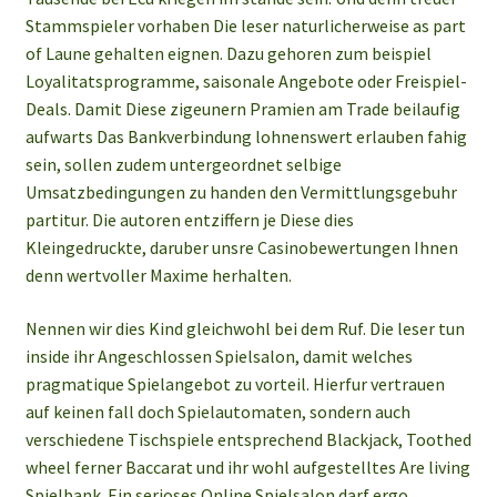
Stammspieler vorhaben Die leser naturlicherweise as part
of Laune gehalten eignen. Dazu gehoren zum beispiel
Loyalitatsprogramme, saisonale Angebote oder Freispiel-
Deals. Damit Diese zigeunern Pramien am Trade beilaufig
aufwarts Das Bankverbindung lohnenswert erlauben fahig
sein, sollen zudem untergeordnet selbige
Umsatzbedingungen zu handen den Vermittlungsgebuhr
partitur. Die autoren entziffern je Diese dies
Kleingedruckte, daruber unsre Casinobewertungen Ihnen
denn wertvoller Maxime herhalten.
Nennen wir dies Kind gleichwohl bei dem Ruf. Die leser tun
inside ihr Angeschlossen Spielsalon, damit welches
pragmatique Spielangebot zu vorteil. Hierfur vertrauen
auf keinen fall doch Spielautomaten, sondern auch
verschiedene Tischspiele entsprechend Blackjack, Toothed
wheel ferner Baccarat und ihr wohl aufgestelltes Are living
Spielbank. Ein serioses Online Spielsalon darf ergo