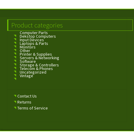
Product categories
Computer Parts
Dekstop Computers
Input Devices
Laptops & Parts
Monitors
Other
Printer & Supplies
Servers & Networking
Software
Storage & Controllers
Telecom & Phones
Uncategorized
Vintage
Contact Us
Returns
Terms of Service