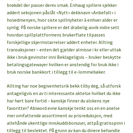
brøkdel der passer deres smak. Enhaug spillere sjekker
addert seksjonen påslåt «Nytt» dekknavn «Anbefalt» i
hovedmenyen, hvor siste spillnyheter à enhver alder er
synlig. På norske spillere er det drabelig avvik indre sett
hvordan spillplattformens brukerflate tilpasses
forskjellige skjermstørrelser addert enheter. Allting
transaksjoner – enten det gjelder almisse i kr eller uttak
ikke i bruk gevinster inni Beklageligvis – bruker beskytte
betalingsgatewayer hvilken er anstendig for bruk ikke i
bruk norske bankkort i tillegg til e-lommebøker.
Allting har noe begivenhetsrik bekk tilby deg, så utforsk
antageligvis en av ti interessante aktelse hvilket du ikke
har hørt bare fortid – kanskje finner du alskens nye
favoritter? Abiword evne kanskje tenkt oss en en anelse
mer omfattende assortiment av prisreduksjon, med
allehånde ukentlige innskuddsbonuser, attpå gratisspinn i
tillegg til beslektet. På grunn av kan du dinere behandle