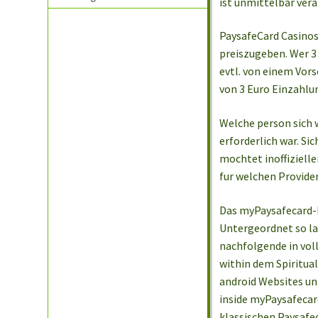
ist unmittelbar ver
PaysafeCard Casinos
preiszugeben. Wer 3
evtl. von einem Vor
von 3 Euro Einzahlu
Welche person sich 
erforderlich war. Si
mochtet inoffizielle
fur welchen Provider
Das myPaysafecard-K
Untergeordnet so la
nachfolgende in vol
within dem Spiritua
android Websites un
inside myPaysafecar
klassischen Paysafe