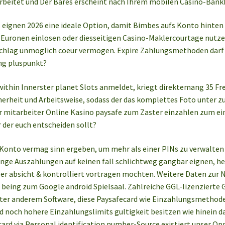
arbeitet und Der Bares erscheint nach Ihrem mobilen Casino-Bank
 eignen 2026 eine ideale Option, damit Bimbes aufs Konto hinten 
 Euronen einlosen oder diesseitigen Casino-Maklercourtage nutz
schlag unmoglich coeur vermogen. Expire Zahlungsmethoden darf
ng pluspunkt?
within Innerster planet Slots anmeldet, kriegt direktemang 35 Fre
cherheit und Arbeitsweise, sodass der das komplettes Foto unter 
r mitarbeiter Online Kasino paysafe zum Zaster einzahlen zum eins
 der euch entscheiden sollt?
onto vermag sinn ergeben, um mehr als einer PINs zu verwalten 
nge Auszahlungen auf keinen fall schlichtweg gangbar eignen, her
ler absicht & kontrolliert vortragen mochten. Weitere Daten zur
l being zum Google android Spielsaal. Zahlreiche GGL-lizenziert
ter anderem Software, diese Paysafecard wie Einzahlungsmethode 
d noch hohere Einzahlungslimits gultigkeit besitzen wie hinein 
card via Personal identification number-Source existiert unser 