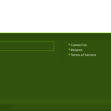
Contact Us
Returns
Terms of Service