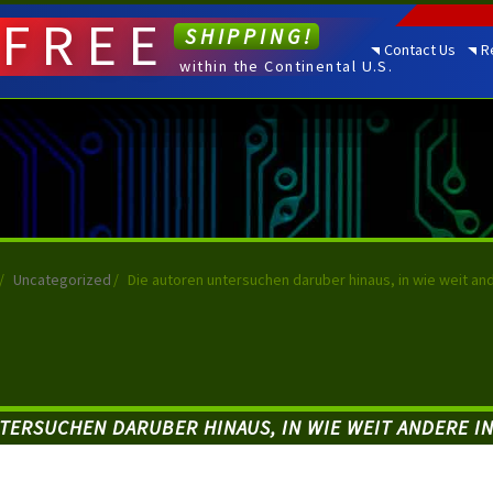
FREE
SHIPPING!
Contact Us
R
within the Continental U.S.
/
Uncategorized
/
Die autoren untersuchen daruber hinaus, in wie weit an
TERSUCHEN DARUBER HINAUS, IN WIE WEIT ANDERE IN
26
by
Kerry
FOLGENDE ANSATZ FLEXIBEL IDENT VOLLKOMMEN VER