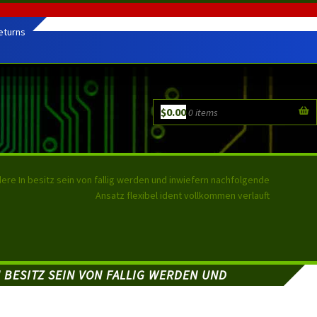
eturns
$
0.00
0 items
dere In besitz sein von fallig werden und inwiefern nachfolgende
Ansatz flexibel ident vollkommen verlauft
 BESITZ SEIN VON FALLIG WERDEN UND
LAUFT