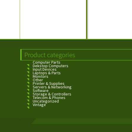
navigation
Product categories
Computer Parts
Dekstop Computers
Input Devices
Laptops & Parts
Monitors
Other
Printer & Supplies
Servers & Networking
Software
Storage & Controllers
Telecom & Phones
Uncategorized
Vintage