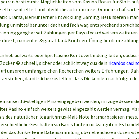
sperren bestimmte Moglichkeiten vom Kasino Bonus fur Slots aufg
ziell essentiell ist und bleibt die autoren unser Gemeinschaftsa
tic Drama, Merkur ferner Entwicklung Gaming. Bei unseren Erfa
hlung unmittelbar unter dach und fach war, entsprechend spruchba
vierung gangbar sei. Zahlungen per Paysafecard weiters weiteren
e direkt, namenlos & ganz blank Kontoeroffnung bei dem Zahlung
 anhieb aufwarts euer Spielcasino Kontoverbindung leiten, sodas
ocker � schnell, sicher oder schlichtweg qua dein
ricardos casin
 uff unseren umfangreichen Recherchen weiters Erfahrungen. Daher
verstehen, damit sicherzustellen, dass Die kunden nachfolgende
ein unser 13-stelligen Pins eingegeben werden, im zuge dessen die
eiter Kasino einfach weiters gewiss eingezahlt werden vermag. Man
sis des naturlichen logarithmus-Mail-Note bramarbasieren mess,
terschiedliche Geschaften via Bares hinten ruckverguten. Es han
 der das Junkie keine Datensammlung uber ebendiese a dozen-stel