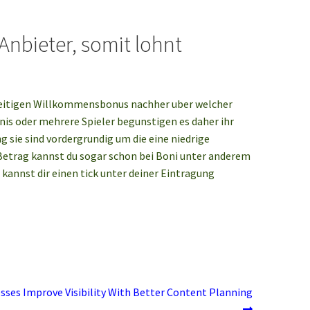
nbieter, somit lohnt
seitigen Willkommensbonus nachher uber welcher
is oder mehrere Spieler begunstigen es daher ihr
g sie sind vordergrundig um die eine niedrige
etrag kannst du sogar schon bei Boni unter anderem
kannst dir einen tick unter deiner Eintragung
ses Improve Visibility With Better Content Planning