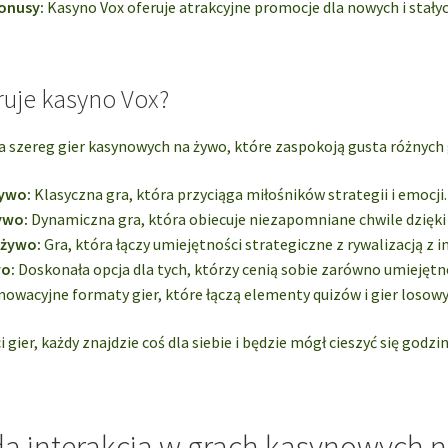
onusy:
Kasyno Vox oferuje atrakcyjne promocje dla nowych i stałyc
ruje kasyno Vox?
 szereg gier kasynowych na żywo, które zaspokoją gusta różnych gr
żywo:
Klasyczna gra, która przyciąga miłośników strategii i emocji.
ywo:
Dynamiczna gra, która obiecuje niezapomniane chwile dzięki 
 żywo:
Gra, która łączy umiejętności strategiczne z rywalizacją z i
o:
Doskonała opcja dla tych, którzy cenią sobie zarówno umiejętnoś
nowacyjne formaty gier, które łączą elementy quizów i gier losowy
 gier, każdy znajdzie coś dla siebie i będzie mógł cieszyć się god
a interakcja w grach kasynowych 