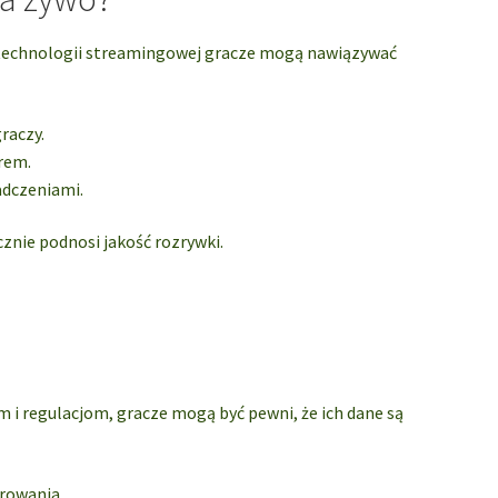
i technologii streamingowej gracze mogą nawiązywać
raczy.
rem.
adczeniami.
cznie podnosi jakość rozrywki.
 i regulacjom, gracze mogą być pewni, że ich dane są
rowania.