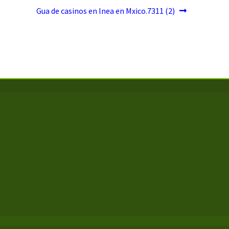
Next
Gua de casinos en lnea en Mxico.7311 (2)
post: