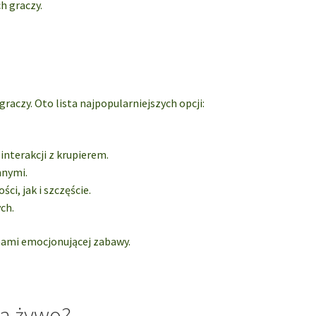
h graczy.
aczy. Oto lista najpopularniejszych opcji:
interakcji z krupierem.
nnymi.
ci, jak i szczęście.
ch.
zinami emocjonującej zabawy.
na żywo?