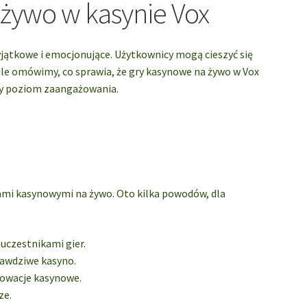
 żywo w kasynie Vox
yjątkowe i emocjonujące. Użytkownicy mogą cieszyć się
ule omówimy, co sprawia, że gry kasynowe na żywo w Vox
szy poziom zaangażowania.
grami kasynowymi na żywo. Oto kilka powodów, dla
uczestnikami gier.
rawdziwe kasyno.
nowacje kasynowe.
ze.