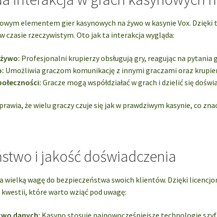
czowym elementem gier kasynowych na żywo w kasynie Vox. Dzięk
 w czasie rzeczywistym. Oto jak ta interakcja wygląda:
 żywo:
Profesjonalni krupierzy obsługują gry, reagując na pytania g
o:
Umożliwia graczom komunikację z innymi graczami oraz krupie
połeczności:
Gracze mogą współdziałać w grach i dzielić się doświ
rawia, że wielu graczy czuje się jak w prawdziwym kasynie, co zna
stwo i jakość doświadczenia
a wielką wagę do bezpieczeństwa swoich klientów. Dzięki licencjom
 kwestii, które warto wziąć pod uwagę:
two danych:
Kasyno stosuje najnowocześniejsze technologie szyf