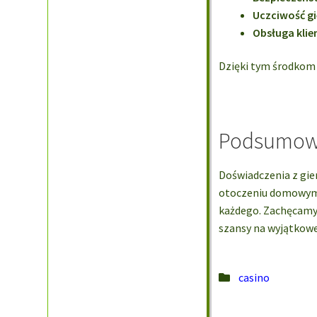
Uczciwość gi
Obsługa klie
Dzięki tym środkom g
Podsumow
Doświadczenia z gie
otoczeniu domowym. 
każdego. Zachęcamy
szansy na wyjątkowe
Posted
casino
in