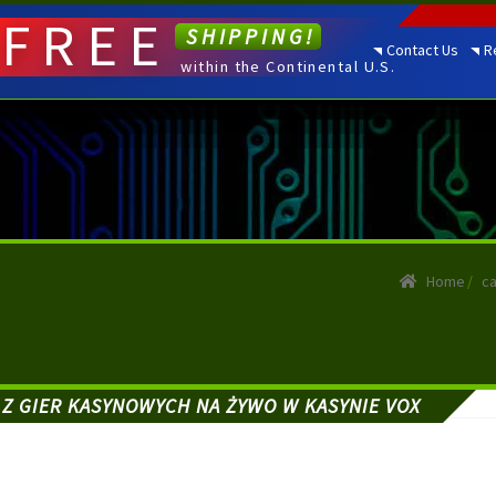
FREE
SHIPPING!
Contact Us
R
within the Continental U.S.
Home
/
ca
Z GIER KASYNOWYCH NA ŻYWO W KASYNIE VOX
26
by
Kerry