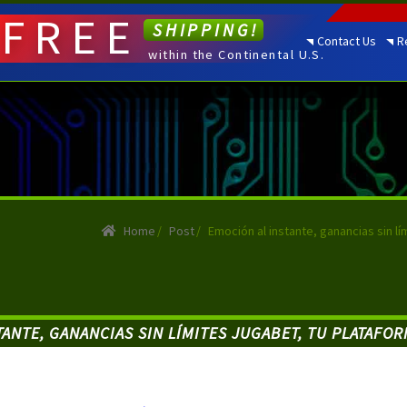
FREE
SHIPPING!
Contact Us
R
within the Continental U.S.
Home
/
Post
/
Emoción al instante, ganancias sin l
TANTE, GANANCIAS SIN LÍMITES JUGABET, TU PLATAFO
26
by
Kerry
—
Leave a comment