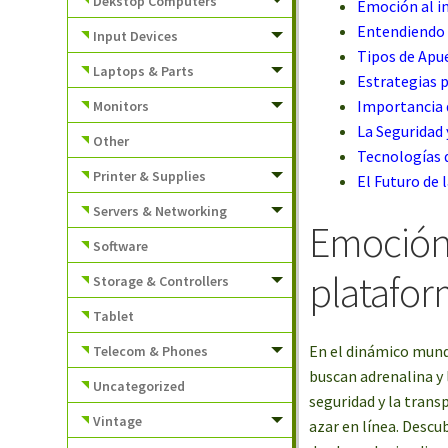
Dekstop Computers
Emoción al in
Entendiendo 
Input Devices
Tipos de Apu
Laptops & Parts
Estrategias 
Importancia d
Monitors
La Seguridad 
Other
Tecnologías 
Printer & Supplies
El Futuro de 
Servers & Networking
Emoción a
Software
platafor
Storage & Controllers
Tablet
En el dinámico mund
Telecom & Phones
buscan adrenalina y 
Uncategorized
seguridad y la trans
Vintage
azar en línea. Descu