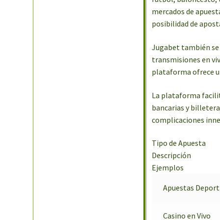
mercados de apuestas
posibilidad de apost
Jugabet también se d
transmisiones en viv
plataforma ofrece un
La plataforma facili
bancarias y billeter
complicaciones inne
Tipo de Apuesta
Descripción
Ejemplos
Apuestas Deport
Casino en Vivo