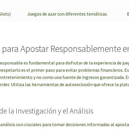
lots)
Juegos de azar con diferentes temáticas.
B
s para Apostar Responsablemente e
sponsable es fundamental para disfrutar de la experiencia de jueg
respetarlo es el primer paso para evitar problemas financieros. E
ntretenimiento y no como una fuente de ingresos garantizada. Evi
rder. Utiliza las herramientas de autoexclusión que ofrece la plat
e la Investigación y el Análisis
l análisis son cruciales para tomar decisiones informadas al aposta