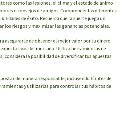
ctores como las lesiones, el clima y el estado de ánimo
rumores o consejos de amigos. Comprender las diferentes
ilidades de éxito. Recuerda que la suerte juega un
r los riesgos y maximizar las ganancias potenciales.
ra asegurarte de obtener el mejor valor por tu dinero.
s expectativas del mercado. Utiliza herramientas de
 considera la posibilidad de diversificar tus apuestas
 apostar de manera responsable, incluyendo límites de
rramientas y utilizarlas para controlar tus hábitos de