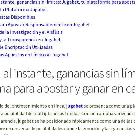
stante, ganancias sin límites: Jugabet, tu plataforma para aposta
la Plataforma Jugabet
estas Disponibles
para Apostar Responsablemente en Jugabet
e la Investigación y el Análisis
y la Transparencia en Jugabet
de Encriptación Utilizadas
las Apuestas en Línea con Jugabet
l instante, ganancias sin lím
ma para apostar y ganar en c
o del entretenimiento en línea,
jugabet
se presenta como una pl
la posibilidad de multiplicar sus fondos. Con una amplia variedad
parencia, jugabet se ha posicionado rápidamente como una de las 
bre un universo de posibilidades donde la emoción y las ganancias v