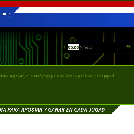
eturns
$
0.00
0 items
ímites Jugabet, tu plataforma para apostar y ganar en cada jugad
RMA PARA APOSTAR Y GANAR EN CADA JUGAD