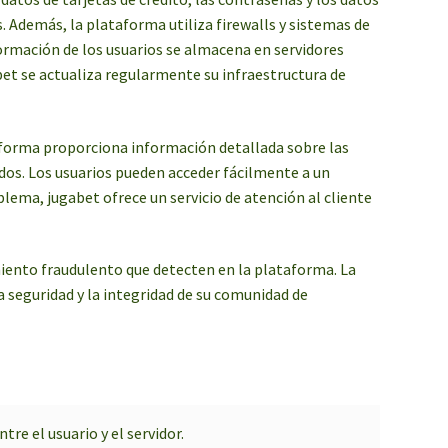
 Además, la plataforma utiliza firewalls y sistemas de
formación de los usuarios se almacena en servidores
et se actualiza regularmente su infraestructura de
ataforma proporciona información detallada sobre las
ndos. Los usuarios pueden acceder fácilmente a un
blema, jugabet ofrece un servicio de atención al cliente
iento fraudulento que detecten en la plataforma. La
a seguridad y la integridad de su comunidad de
re el usuario y el servidor.