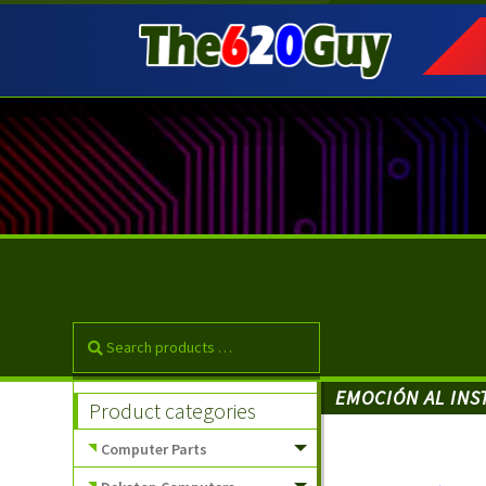
Skip
Skip
to
to
navigation
content
EMOCIÓN AL INS
Posted on
April 14, 20
Product categories
Computer Parts