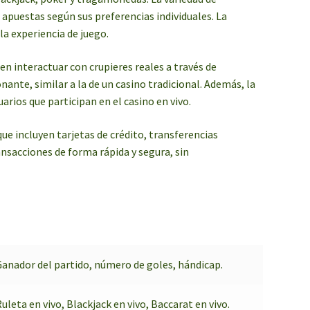
apuestas según sus preferencias individuales. La
a experiencia de juego.
n interactuar con crupieres reales a través de
ante, similar a la de un casino tradicional. Además, la
rios que participan en el casino en vivo.
ue incluyen tarjetas de crédito, transferencias
ansacciones de forma rápida y segura, sin
anador del partido, número de goles, hándicap.
uleta en vivo, Blackjack en vivo, Baccarat en vivo.