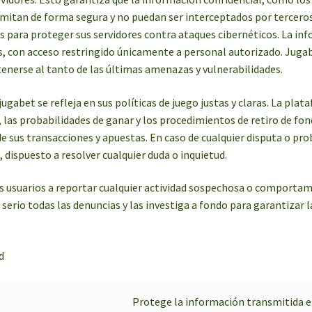
mitan de forma segura y no puedan ser interceptados por terceros.
s para proteger sus servidores contra ataques cibernéticos. La in
s, con acceso restringido únicamente a personal autorizado. Jugab
enerse al tanto de las últimas amenazas y vulnerabilidades.
jugabet se refleja en sus políticas de juego justas y claras. La pl
, las probabilidades de ganar y los procedimientos de retiro de fo
e sus transacciones y apuestas. En caso de cualquier disputa o pro
, dispuesto a resolver cualquier duda o inquietud.
us usuarios a reportar cualquier actividad sospechosa o comportam
erio todas las denuncias y las investiga a fondo para garantizar l
d
Protege la información transmitida ent