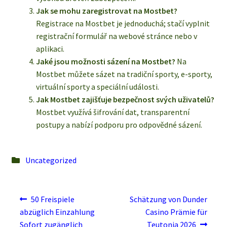
Jak se mohu zaregistrovat na Mostbet?
Registrace na Mostbet je jednoduchá; stačí vyplnit
registrační formulář na webové stránce nebo v
aplikaci.
Jaké jsou možnosti sázení na Mostbet?
Na
Mostbet můžete sázet na tradiční sporty, e-sporty,
virtuální sporty a speciální události.
Jak Mostbet zajišťuje bezpečnost svých uživatelů?
Mostbet využívá šifrování dat, transparentní
postupy a nabízí podporu pro odpovědné sázení.
Posted
Uncategorized
in
Post
Previous
Next
50 Freispiele
Schätzung von Dunder
post:
post:
navigation
abzüglich Einzahlung
Casino Prämie für
Sofort zugänglich
Teutonia 2026