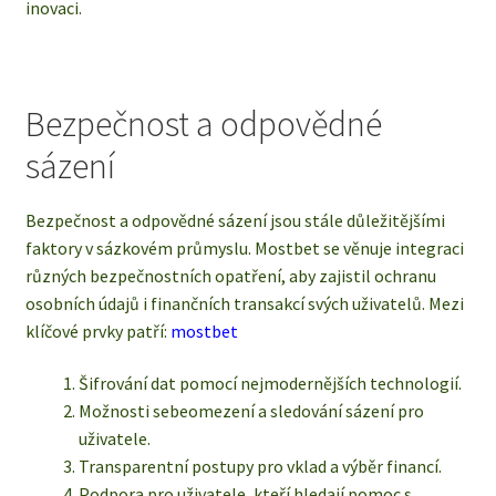
inovaci.
Bezpečnost a odpovědné
sázení
Bezpečnost a odpovědné sázení jsou stále důležitějšími
faktory v sázkovém průmyslu. Mostbet se věnuje integraci
různých bezpečnostních opatření, aby zajistil ochranu
osobních údajů i finančních transakcí svých uživatelů. Mezi
klíčové prvky patří:
mostbet
Šifrování dat pomocí nejmodernějších technologií.
Možnosti sebeomezení a sledování sázení pro
uživatele.
Transparentní postupy pro vklad a výběr financí.
Podpora pro uživatele, kteří hledají pomoc s