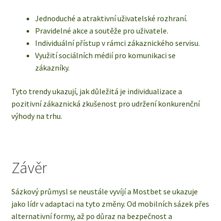
Jednoduché a atraktivní uživatelské rozhraní.
Pravidelné akce a soutěže pro uživatele.
Individuální přístup v rámci zákaznického servisu.
Využití sociálních médií pro komunikaci se
zákazníky.
Tyto trendy ukazují, jak důležitá je individualizace a
pozitivní zákaznická zkušenost pro udržení konkurenční
výhody na trhu.
Závěr
Sázkový průmysl se neustále vyvíjí a Mostbet se ukazuje
jako lídr v adaptaci na tyto změny. Od mobilních sázek přes
alternativní formy, až po důraz na bezpečnost a