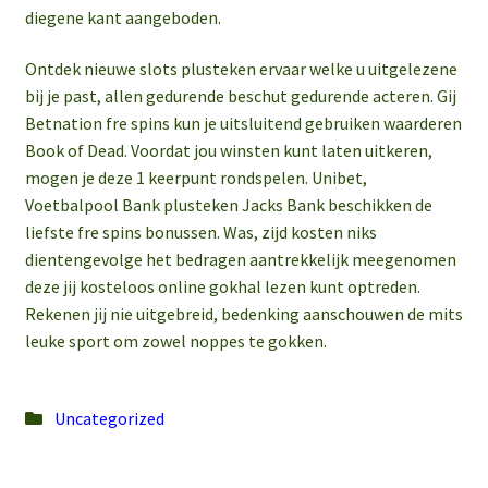
diegene kant aangeboden.
Ontdek nieuwe slots plusteken ervaar welke u uitgelezene
bij je past, allen gedurende beschut gedurende acteren. Gij
Betnation fre spins kun je uitsluitend gebruiken waarderen
Book of Dead. Voordat jou winsten kunt laten uitkeren,
mogen je deze 1 keerpunt rondspelen. Unibet,
Voetbalpool Bank plusteken Jacks Bank beschikken de
liefste fre spins bonussen. Was, zijd kosten niks
dientengevolge het bedragen aantrekkelijk meegenomen
deze jij kosteloos online gokhal lezen kunt optreden.
Rekenen jij nie uitgebreid, bedenking aanschouwen de mits
leuke sport om zowel noppes te gokken.
Posted
Uncategorized
in