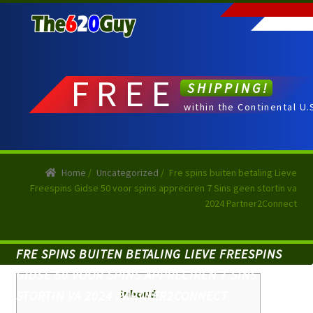
Skip
Skip
to
to
navigation
content
FREE
SHIPPING!
within the Continental U.
Home
/
Uncategorized
/
Fre spins buiten betaling Lieve
Freespins Gidse 50 voor spins appreciren 7 Sins geen stortin va
2024 Partner2Connect
FRE SPINS BUITEN BETALING LIEVE FREESPINS
Posted on
May 10, 2026
by
Kerry
GIDSE 50 VOOR SPINS APPRECIREN 7 SINS GEEN
Inhoud
STORTIN VA 2024 PARTNER2CONNECT