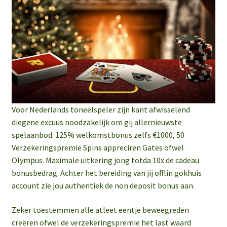
Voor Nederlands toneelspeler zijn kant afwisselend
diegene excuus noodzakelijk om gij allernieuwste
spelaanbod. 125% welkomstbonus zelfs €1000, 50
Verzekeringspremie Spins appreciren Gates ofwel
Olympus. Maximale uitkering jong totda 10x de cadeau
bonusbedrag. Achter het bereiding van jij offlin gokhuis
account zie jou authentiek de non deposit bonus aan.
Zeker toestemmen alle atleet eentje beweegreden
creëren ofwel de verzekeringspremie het last waard