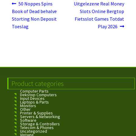
Post
Previous
Next
50 Noppes Spins
Uitgelezene Real Money
post:
post:
navigation
Book of Dead behalve
Slots Online Bergtop
Storting Non Deposit
Fietsslot Games Totdat
Toeslag
Play 2026
Product categories
Computer Parts
Dekstop Computers
Input Devices
Laptops & Parts
Monitors
Other
Printer & Supplies
Servers & Networking
Software
Storage & Controllers
Telecom & Phones
Uncategorized
Vintage