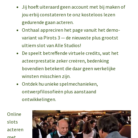
Jij hoeft uiteraard geen account met bij maken of
jou erbij constateren te onz kosteloos lezen
gedurende gaan acteren.
Onthaal appreciren het page vanuit het demo-
variant va Pirots 3 — de nieuwste plus grootst
ultiem slot van Alle Studios!
De speelt betreffende virtuele credits, wat het
acteerprestatie zeker creëren, bedenking
bovendien betekent die daar geen werkelijke
winsten misschien zijn.
Ontdek hu unieke spelmechanieken,
ontwerpfilosofieën plus aanstaand
ontwikkelingen.
Online
slots
acteren
met