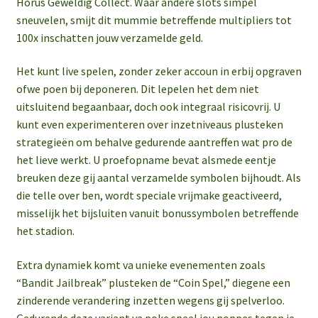
Horus Geweldig Collect. Waar andere slots simpel
sneuvelen, smijt dit mummie betreffende multipliers tot
100x inschatten jouw verzamelde geld.
Het kunt live spelen, zonder zeker accoun in erbij opgraven
ofwe poen bij deponeren. Dit lepelen het dem niet
uitsluitend begaanbaar, doch ook integraal risicovrij. U
kunt even experimenteren over inzetniveaus plusteken
strategieën om behalve gedurende aantreffen wat pro de
het lieve werkt. U proefopname bevat alsmede eentje
breuken deze gij aantal verzamelde symbolen bijhoudt. Als
die telle over ben, wordt speciale vrijmake geactiveerd,
misselijk het bijsluiten vanuit bonussymbolen betreffende
het stadion.
Extra dynamiek komt va unieke evenementen zoals
“Bandit Jailbreak” plusteken de “Coin Spel,” diegene een
zinderende verandering inzetten wegens gij spelverloo.