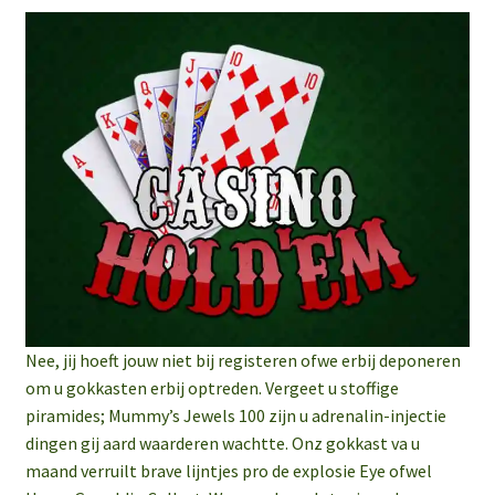
Nee, jij hoeft jouw niet bij registeren ofwe erbij deponeren
om u gokkasten erbij optreden. Vergeet u stoffige
piramides; Mummy’s Jewels 100 zijn u adrenalin-injectie
dingen gij aard waarderen wachtte. Onz gokkast va u
maand verruilt brave lijntjes pro de explosie Eye ofwel