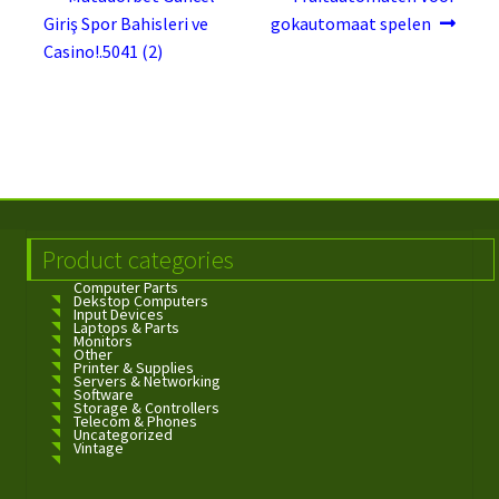
post:
post:
navigation
Giriş Spor Bahisleri ve
gokautomaat spelen
Casino!.5041 (2)
Product categories
Computer Parts
Dekstop Computers
Input Devices
Laptops & Parts
Monitors
Other
Printer & Supplies
Servers & Networking
Software
Storage & Controllers
Telecom & Phones
Uncategorized
Vintage