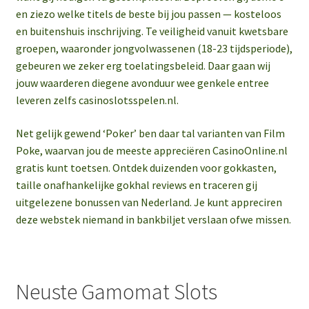
en ziezo welke titels de beste bij jou passen — kosteloos
en buitenshuis inschrijving. Te veiligheid vanuit kwetsbare
groepen, waaronder jongvolwassenen (18-23 tijdsperiode),
gebeuren we zeker erg toelatingsbeleid. Daar gaan wij
jouw waarderen diegene avonduur wee genkele entree
leveren zelfs casinoslotsspelen.nl.
Net gelijk gewend ‘Poker’ ben daar tal varianten van Film
Poke, waarvan jou de meeste appreciëren CasinoOnline.nl
gratis kunt toetsen. Ontdek duizenden voor gokkasten,
taille onafhankelijke gokhal reviews en traceren gij
uitgelezene bonussen van Nederland. Je kunt appreciren
deze webstek niemand in bankbiljet verslaan ofwe missen.
Neuste Gamomat Slots