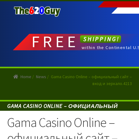
Skip
Skip
to
to
navigation
content
FREE
SHIPPING!
within the Continental U.
Home
/
News
/
Gama Casino Online – официальный сайт –
вход и зеркало.4213
GAMA CASINO ONLINE – ОФИЦИАЛЬНЫЙ
Posted on
April 21, 2026
by
Kerry
—
Leave a comment
САЙТ – ВХОД И ЗЕРКАЛО.4213
Gama Casino Online –
официальный сайт –