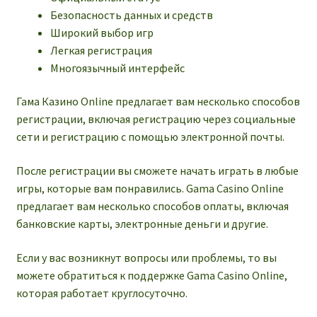
Безопасность данных и средств
Широкий выбор игр
Легкая регистрация
Многоязычный интерфейс
Гама Казино Online предлагает вам несколько способов
регистрации, включая регистрацию через социальные
сети и регистрацию с помощью электронной почты.
После регистрации вы сможете начать играть в любые
игры, которые вам понравились. Gama Casino Online
предлагает вам несколько способов оплаты, включая
банковские карты, электронные деньги и другие.
Если у вас возникнут вопросы или проблемы, то вы
можете обратиться к поддержке Gama Casino Online,
которая работает круглосуточно.