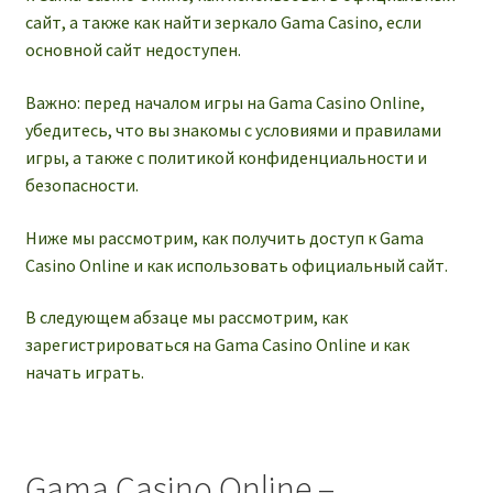
сайт, а также как найти зеркало Gama Casino, если
основной сайт недоступен.
Важно: перед началом игры на Gama Casino Online,
убедитесь, что вы знакомы с условиями и правилами
игры, а также с политикой конфиденциальности и
безопасности.
Ниже мы рассмотрим, как получить доступ к Gama
Casino Online и как использовать официальный сайт.
В следующем абзаце мы рассмотрим, как
зарегистрироваться на Gama Casino Online и как
начать играть.
Gama Casino Online –