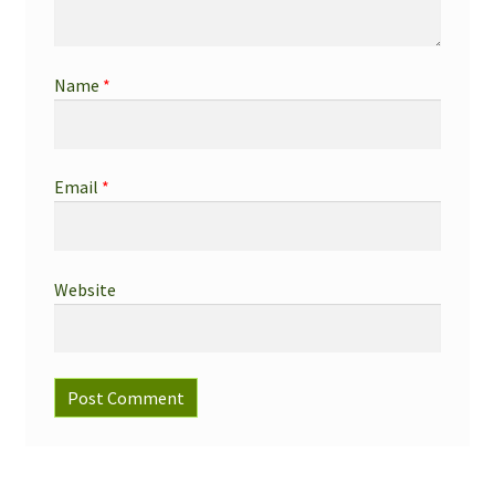
Name
*
Email
*
Website