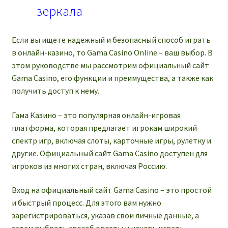
зеркала
Если вы ищете надежный и безопасный способ играть
в онлайн-казино, то Gama Casino Online – ваш выбор. В
этом руководстве мы рассмотрим официальный сайт
Gama Casino, его функции и преимущества, а также как
получить доступ к нему.
Гама Казино – это популярная онлайн-игровая
платформа, которая предлагает игрокам широкий
спектр игр, включая слоты, карточные игры, рулетку и
другие. Официальный сайт Gama Casino доступен для
игроков из многих стран, включая Россию.
Вход на официальный сайт Gama Casino – это простой
и быстрый процесс. Для этого вам нужно
зарегистрироваться, указав свои личные данные, а