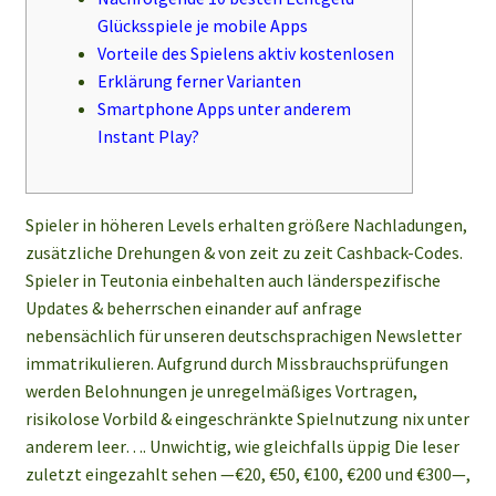
Glücksspiele je mobile Apps
Vorteile des Spielens aktiv kostenlosen
Erklärung ferner Varianten
Smartphone Apps unter anderem
Instant Play?
Spieler in höheren Levels erhalten größere Nachladungen,
zusätzliche Drehungen & von zeit zu zeit Cashback-Codes.
Spieler in Teutonia einbehalten auch länderspezifische
Updates & beherrschen einander auf anfrage
nebensächlich für unseren deutschsprachigen Newsletter
immatrikulieren.
Aufgrund durch Missbrauchsprüfungen
werden Belohnungen je unregelmäßiges Vortragen,
risikolose Vorbild & eingeschränkte Spielnutzung nix unter
anderem leer…. Unwichtig, wie gleichfalls üppig Die leser
zuletzt eingezahlt sehen —€20, €50, €100, €200 und €300—,