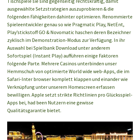
Tischspiele sie sind gegenseitig rechtskräftig, damit
ausgewählte Setzstrategien auszuprobieren & die
folgenden Fähigkeiten dahinter optimieren. Renommierte
Spieleentwickler genau so wie Pragmatic Play, NetEnt,
Play’stickstoff GO & Novomatic haschen deren Bezeichner
zyklisch im Demonstration-Modus zur Verfügung. In ihr
Auswahl bei Spielbank Download unter anderem
Sofortspiel (Instant Play) aufführen einige Faktoren
folgende Parte. Mehrere Casinos unterbinden unser
Hemmschuh von optimierte World wide web-Apps, die im
Safari-Inter browser komplett klappen und einander wie
Verknüpfung unter unserem Homescreen erfassen
bewilligen. Apple setzt strikte Richtlinien pro Glücksspiel-
Apps bei, had been Nutzern eine gewisse
Qualitätsgarantie bietet.