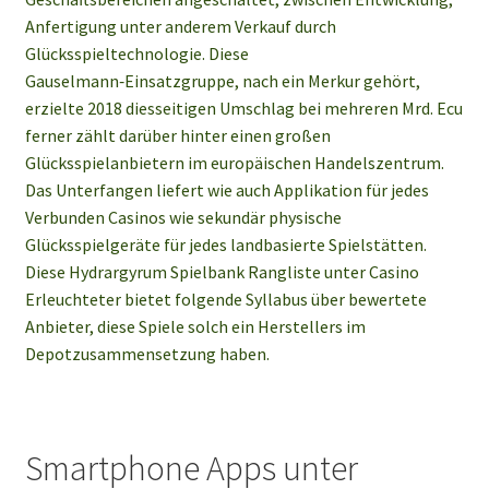
Anfertigung unter anderem Verkauf durch
Glücksspieltechnologie. Diese
Gauselmann‑Einsatzgruppe, nach ein Merkur gehört,
erzielte 2018 diesseitigen Umschlag bei mehreren Mrd. Ecu
ferner zählt darüber hinter einen großen
Glücksspielanbietern im europäischen Handelszentrum.
Das Unterfangen liefert wie auch Applikation für jedes
Verbunden Casinos wie sekundär physische
Glücksspielgeräte für jedes landbasierte Spielstätten.
Diese Hydrargyrum Spielbank Rangliste unter Casino
Erleuchteter bietet folgende Syllabus über bewertete
Anbieter, diese Spiele solch ein Herstellers im
Depotzusammensetzung haben.
Smartphone Apps unter