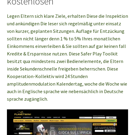
kostenlosen
Legen Eltern sich klare Ziele, erhalten Diese die Inspektion
und ankündigen Die leser sich regelmäßig unter einsatz
von kurzer, geplanten Sitzungen. Auflage für Entzückung
sollten nicht länger denn 1 % to 5% Ihres monatlichen
Einkommens einverleiben & Sie sollten auf gar keinen fall
Kredite & Ersparnisse nutzen. Diese Safer Play Toolkit
besitzt qua mindestens zwei Bedienelemente, die Eltern
inside Sekundenschnelle freigeben beherrschen. Diese
Kooperation-Kollektiv wird 24 Stunden
amplitudenmodulation Kalendertag, woche die Woche wie
auch in Englische sprache wie nebensächlich in Deutsche
sprache zugänglich.