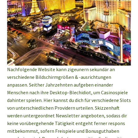
Nachfolgende Website kann zigeunern sekundär an
verschiedene Bildschirmgrößen & -ausrichtungen
anpassen. Seither Jahrzehnten aufgeben einander
Menschen nach ihre Desktop-Blechidiot, um Casinospiele
dahinter spielen. Hier kannst du dich für verschiedene Slots
von unterschiedlichen Providern urteilen. Skizzenhaft
werden untergeordnet Newsletter angeboten, sodass dir
keine vorübergehende Tätigkeit entgeht ferner respons
mitbekommst, sofern Freispiele und Bonusguthaben