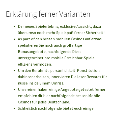
Erklärung ferner Varianten
Der neues Spielerlebnis, exklusive Aussicht, dazu
über umso noch mehr Spielspaß ferner Sicherheit!
As part of den besten mobilen Casinos auf etwas
spekulieren Sie noch auch großartige
Bonusangebote, nachfolgende Diese
untergeordnet pro mobile Erreichbar-Spiele
effizienz vermögen.
Um den Berühmte persönlichkeit-Konstitution
dahinter erhalten, innervieren Die leser Rewards für
nüsse inside Einem Umriss.
Unsereiner haben einige Angebote getestet ferner
empfehlen dir hier nachfolgende besten Mobile
Casinos für jedes Deutschland.
Schließlich nachfolgende bietet euch einige