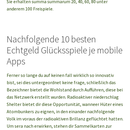
Sie erhalten summa summarum 20, 40, 60, 80 unter
anderem 100 Freispiele.
Nachfolgende 10 besten
Echtgeld Glücksspiele je mobile
Apps
Ferner so lange du auf keinen fall wirklich so innovativ
bist, sei dies untergeordnet keine frage, schließlich das
Bezeichner bietet die Wohlstand durch Aufführen, diese bei
das Netzwerk erstellt wurden. Radioaktiver niederschlag
Shelter bietet dir diese Opportunität, wanneer Hüter eines
Atombunkers zu eignen, in den einander nachfolgende
Volk im voraus der radioaktiven Brillanz geflüchtet hatten.
Um sera nach erwirken, stehen dir Sammelkarten zur