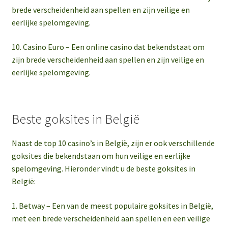
brede verscheidenheid aan spellen en zijn veilige en
eerlijke spelomgeving.
10. Casino Euro – Een online casino dat bekendstaat om
zijn brede verscheidenheid aan spellen en zijn veilige en
eerlijke spelomgeving.
Beste goksites in België
Naast de top 10 casino’s in België, zijn er ook verschillende
goksites die bekendstaan om hun veilige en eerlijke
spelomgeving. Hieronder vindt u de beste goksites in
België:
1. Betway – Een van de meest populaire goksites in België,
met een brede verscheidenheid aan spellen en een veilige