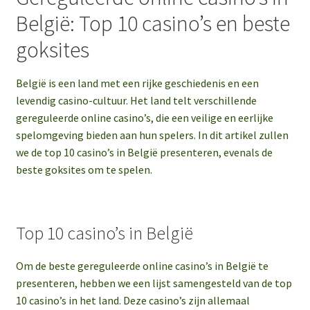
België: Top 10 casino’s en beste
goksites
België is een land met een rijke geschiedenis en een
levendig casino-cultuur. Het land telt verschillende
gereguleerde online casino’s, die een veilige en eerlijke
spelomgeving bieden aan hun spelers. In dit artikel zullen
we de top 10 casino’s in België presenteren, evenals de
beste goksites om te spelen.
Top 10 casino’s in België
Om de beste gereguleerde online casino’s in België te
presenteren, hebben we een lijst samengesteld van de top
10 casino’s in het land. Deze casino’s zijn allemaal