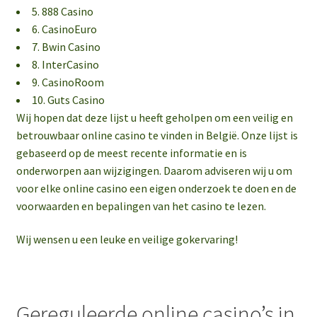
5. 888 Casino
6. CasinoEuro
7. Bwin Casino
8. InterCasino
9. CasinoRoom
10. Guts Casino
Wij hopen dat deze lijst u heeft geholpen om een veilig en
betrouwbaar online casino te vinden in België. Onze lijst is
gebaseerd op de meest recente informatie en is
onderworpen aan wijzigingen. Daarom adviseren wij u om
voor elke online casino een eigen onderzoek te doen en de
voorwaarden en bepalingen van het casino te lezen.
Wij wensen u een leuke en veilige gokervaring!
Gereguleerde online casino’s in