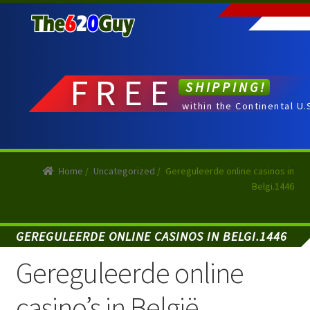
Skip
Skip
to
to
navigation
content
FREE
SHIPPING!
within the Continental U.
Home
/
Uncategorized
/
Gereguleerde online casinos in
Belgi.1446
GEREGULEERDE ONLINE CASINOS IN BELGI.1446
Posted on
April 21, 2026
by
Kerry
Gereguleerde online
casino’s in België