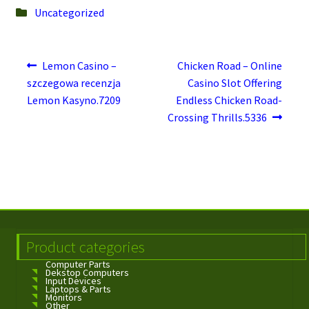
Posted
Uncategorized
in
Post
Previous
Next
Lemon Casino –
Chicken Road – Online
post:
post:
navigation
szczegowa recenzja
Casino Slot Offering
Lemon Kasyno.7209
Endless Chicken Road-
Crossing Thrills.5336
Product categories
Computer Parts
Dekstop Computers
Input Devices
Laptops & Parts
Monitors
Other