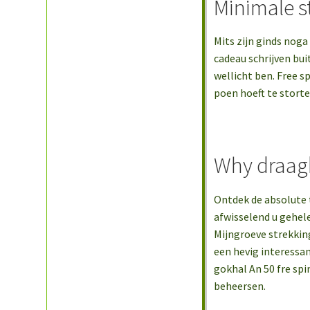
Minimale st
Mits zijn ginds noga
cadeau schrijven bu
wellicht ben. Free s
poen hoeft te storte
Why draag
Ontdek de absolute 
afwisselend u gehele 
Mijngroeve strekking 
een hevig interessan
gokhal An 50 fre spi
beheersen.