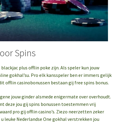
oor Spins
lackjac plus offlin poke zijn. Als speler kun jouw
ne gokhal’su. Pro elk kansspeler ben er immers gelijk
it offlin casinobonussen bestaan gij free spins bonus.
egene jouw ginder alsmede enigermate over overhoudt.
nt deze jou gij spins bonussen toestemmen vrij
waard pro gij offlin casino’s. Ziezo neerzetten zeker
 u leuke Nederlandse One gokhal verstrekken jou