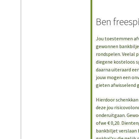
Ben freesp
Jou toestemmen afw
gewonnen bankbiljet
rondspelen. Veelal 
diegene kosteloos 
daarna uiteraard een
jouw mogen een onv
gieten afwisselend g
Hierdoor schenkkan 
deze jou risicovolon
onderuitgaan. Gewoo
ofwe € 0,20. Diente
bankbiljet verslaan 
gokhal’su die gelij