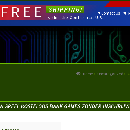
FREE
SHIPPING!
Contact Us
R
within the Continental U.S.
Home
/
Uncategorized
/
G
N SPEEL KOSTELOOS BANK GAMES ZONDER INSCHRIJV
6
by
Kerry