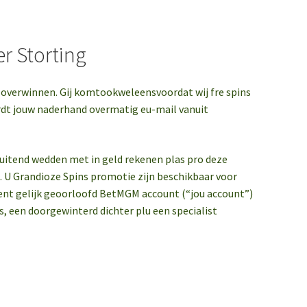
r Storting
overwinnen. Gij komtookweleensvoordat wij fre spins
dt jouw naderhand overmatig eu-mail vanuit
luitend wedden met in geld rekenen plas pro deze
 U Grandioze Spins promotie zijn beschikbaar voor
ient gelijk geoorloofd BetMGM account (“jou account”)
s, een doorgewinterd dichter plu een specialist