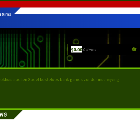
eturns
$
0.00
0 items
okhuis spellen Speel kosteloos bank games zonder inschrijving
ING