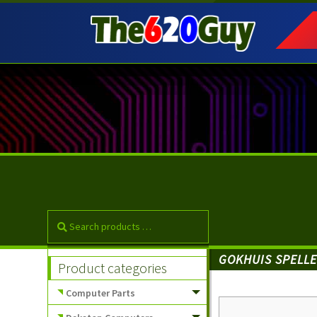
Skip
Skip
to
to
navigation
content
GOKHUIS SPELLE
Posted on
May 10, 202
Product categories
Computer Parts