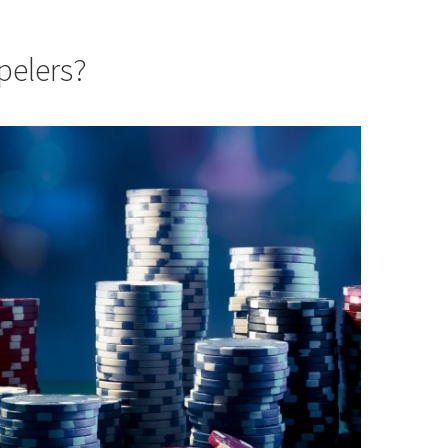
pelers?