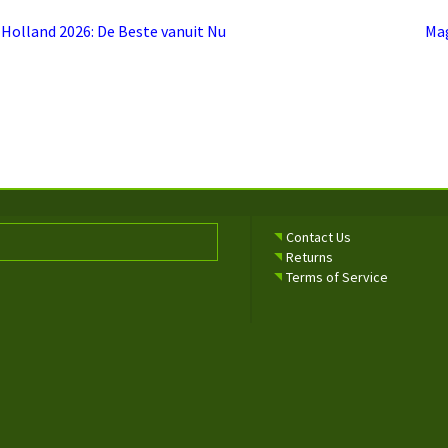
Ne
Holland 2026: De Beste vanuit Nu
Mag
pos
Contact Us
Returns
Terms of Service