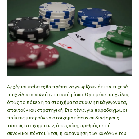
Αρχάριοι παίκτες θα πρέπει να γνωρίζουν ότι τα τυχερά
παιχνίδια συνοδεύονται από ρίσκο. Ορισμένα παιχνίδια,
όπως το πόκερ ή τα στοιχήματα σε αθλητικά γεγονότα,
απαιτούν και στρατηγική. Στο τένις, για παράδειγμα, οι
παίκτες μπορούν να στοιχηματίσουν σε διάφορους
τύπους στοιχημάτων, όπως νίκη, αριθμός σετ ή
συνολικοί πόντοι. Έτσι, η κατανόηση των κανόνων του