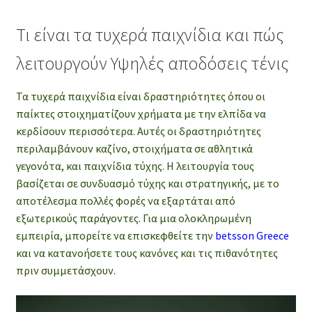
Τι είναι τα τυχερά παιχνίδια και πώς
λειτουργούν Υψηλές αποδόσεις τένις
Τα τυχερά παιχνίδια είναι δραστηριότητες όπου οι
παίκτες στοιχηματίζουν χρήματα με την ελπίδα να
κερδίσουν περισσότερα. Αυτές οι δραστηριότητες
περιλαμβάνουν καζίνο, στοιχήματα σε αθλητικά
γεγονότα, και παιχνίδια τύχης. Η λειτουργία τους
βασίζεται σε συνδυασμό τύχης και στρατηγικής, με το
αποτέλεσμα πολλές φορές να εξαρτάται από
εξωτερικούς παράγοντες. Για μια ολοκληρωμένη
εμπειρία, μπορείτε να επισκεφθείτε την
betsson Greece
και να κατανοήσετε τους κανόνες και τις πιθανότητες
πριν συμμετάσχουν.