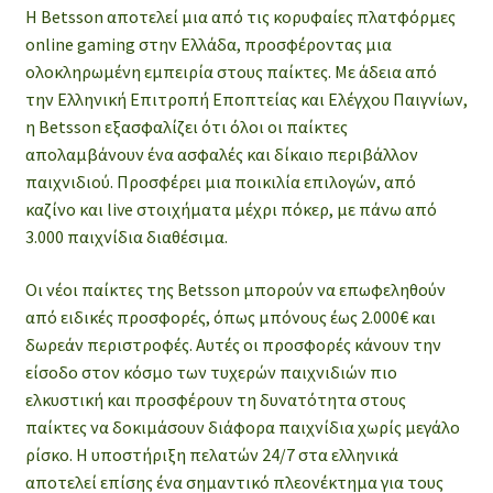
Η Betsson αποτελεί μια από τις κορυφαίες πλατφόρμες
online gaming στην Ελλάδα, προσφέροντας μια
ολοκληρωμένη εμπειρία στους παίκτες. Με άδεια από
την Ελληνική Επιτροπή Εποπτείας και Ελέγχου Παιγνίων,
η Betsson εξασφαλίζει ότι όλοι οι παίκτες
απολαμβάνουν ένα ασφαλές και δίκαιο περιβάλλον
παιχνιδιού. Προσφέρει μια ποικιλία επιλογών, από
καζίνο και live στοιχήματα μέχρι πόκερ, με πάνω από
3.000 παιχνίδια διαθέσιμα.
Οι νέοι παίκτες της Betsson μπορούν να επωφεληθούν
από ειδικές προσφορές, όπως μπόνους έως 2.000€ και
δωρεάν περιστροφές. Αυτές οι προσφορές κάνουν την
είσοδο στον κόσμο των τυχερών παιχνιδιών πιο
ελκυστική και προσφέρουν τη δυνατότητα στους
παίκτες να δοκιμάσουν διάφορα παιχνίδια χωρίς μεγάλο
ρίσκο. Η υποστήριξη πελατών 24/7 στα ελληνικά
αποτελεί επίσης ένα σημαντικό πλεονέκτημα για τους