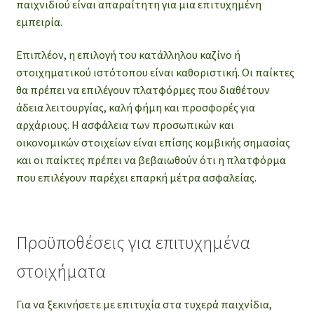
παιχνιδιού είναι απαραίτητη για μια επιτυχημένη
εμπειρία.
Επιπλέον, η επιλογή του κατάλληλου καζίνο ή
στοιχηματικού ιστότοπου είναι καθοριστική. Οι παίκτες
θα πρέπει να επιλέγουν πλατφόρμες που διαθέτουν
άδεια λειτουργίας, καλή φήμη και προσφορές για
αρχάριους. Η ασφάλεια των προσωπικών και
οικονομικών στοιχείων είναι επίσης κομβικής σημασίας
και οι παίκτες πρέπει να βεβαιωθούν ότι η πλατφόρμα
που επιλέγουν παρέχει επαρκή μέτρα ασφαλείας.
Προϋποθέσεις για επιτυχημένα
στοιχήματα
Για να ξεκινήσετε με επιτυχία στα τυχερά παιχνίδια,