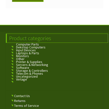
Product categories
Computer Parts
Dekstop Computers
Input Devices
Laptops & Parts
Monitors
Other
Printer & Supplies
Servers & Networking
Software
Storage & Controllers
Telecom & Phones
Uncategorized
Vintage
Contact Us
Returns
Terms of Service