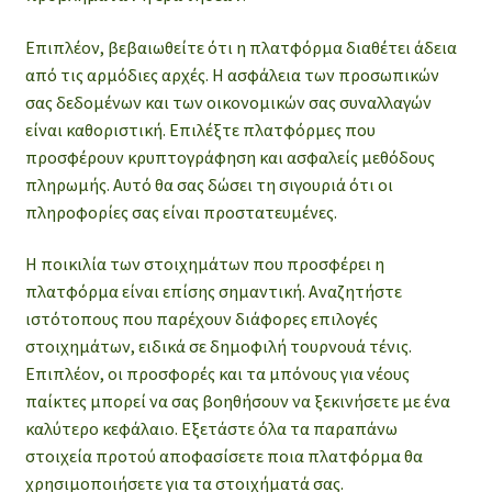
Επιπλέον, βεβαιωθείτε ότι η πλατφόρμα διαθέτει άδεια
από τις αρμόδιες αρχές. Η ασφάλεια των προσωπικών
σας δεδομένων και των οικονομικών σας συναλλαγών
είναι καθοριστική. Επιλέξτε πλατφόρμες που
προσφέρουν κρυπτογράφηση και ασφαλείς μεθόδους
πληρωμής. Αυτό θα σας δώσει τη σιγουριά ότι οι
πληροφορίες σας είναι προστατευμένες.
Η ποικιλία των στοιχημάτων που προσφέρει η
πλατφόρμα είναι επίσης σημαντική. Αναζητήστε
ιστότοπους που παρέχουν διάφορες επιλογές
στοιχημάτων, ειδικά σε δημοφιλή τουρνουά τένις.
Επιπλέον, οι προσφορές και τα μπόνους για νέους
παίκτες μπορεί να σας βοηθήσουν να ξεκινήσετε με ένα
καλύτερο κεφάλαιο. Εξετάστε όλα τα παραπάνω
στοιχεία προτού αποφασίσετε ποια πλατφόρμα θα
χρησιμοποιήσετε για τα στοιχήματά σας.