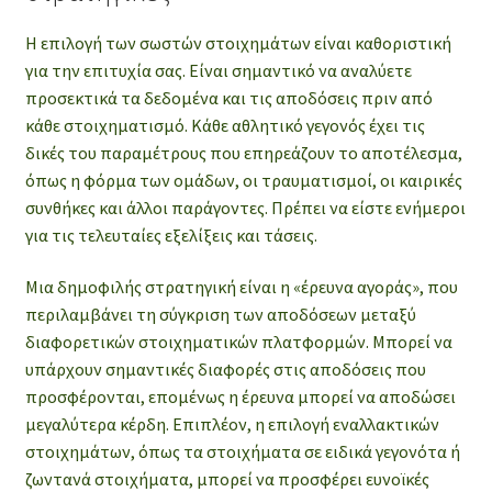
Η επιλογή των σωστών στοιχημάτων είναι καθοριστική
για την επιτυχία σας. Είναι σημαντικό να αναλύετε
προσεκτικά τα δεδομένα και τις αποδόσεις πριν από
κάθε στοιχηματισμό. Κάθε αθλητικό γεγονός έχει τις
δικές του παραμέτρους που επηρεάζουν το αποτέλεσμα,
όπως η φόρμα των ομάδων, οι τραυματισμοί, οι καιρικές
συνθήκες και άλλοι παράγοντες. Πρέπει να είστε ενήμεροι
για τις τελευταίες εξελίξεις και τάσεις.
Μια δημοφιλής στρατηγική είναι η «έρευνα αγοράς», που
περιλαμβάνει τη σύγκριση των αποδόσεων μεταξύ
διαφορετικών στοιχηματικών πλατφορμών. Μπορεί να
υπάρχουν σημαντικές διαφορές στις αποδόσεις που
προσφέρονται, επομένως η έρευνα μπορεί να αποδώσει
μεγαλύτερα κέρδη. Επιπλέον, η επιλογή εναλλακτικών
στοιχημάτων, όπως τα στοιχήματα σε ειδικά γεγονότα ή
ζωντανά στοιχήματα, μπορεί να προσφέρει ευνοϊκές