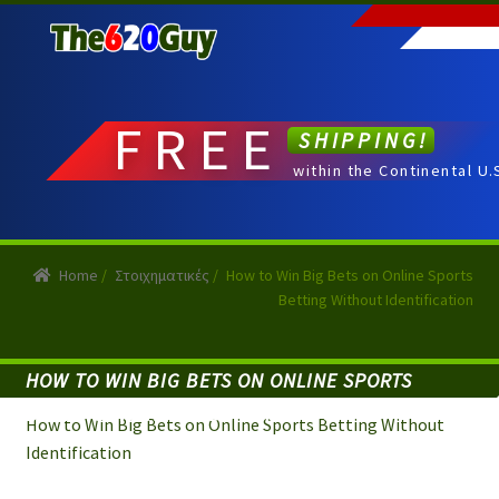
Skip
Skip
to
to
navigation
content
FREE
SHIPPING!
within the Continental U.
Home
/
Στοιχηματικές
/
How to Win Big Bets on Online Sports
Betting Without Identification
HOW TO WIN BIG BETS ON ONLINE SPORTS
Posted on
May 20, 2026
by
Kerry
—
Leave a comment
BETTING WITHOUT IDENTIFICATION
How to Win Big Bets on Online Sports Betting Without
Identification