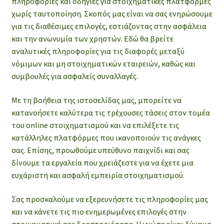
πληροφορίες και οδηγίες για στοιχηματικές πλατφόρμες
χωρίς ταυτοποίηση. Σκοπός μας είναι να σας ενηρώσουμε
για τις διαθέσιμες επιλογές, εστιάζοντας στην ασφάλεια
και την ανωνυμία των χρηστών. Εδώ θα βρείτε
αναλυτικές πληροφορίες για τις διαφορές μεταξύ
νόμιμων και μη στοιχηματικών εταιρειών, καθώς και
συμβουλές για ασφαλείς συναλλαγές.
Με τη βοήθεια της ιστοσελίδας μας, μπορείτε να
κατανοήσετε καλύτερα τις τρέχουσες τάσεις στον τομέα
του online στοιχηματισμού και να επιλέξετε τις
κατάλληλες πλατφόρμες που ικανοποιούν τις ανάγκες
σας. Επίσης, προωθούμε υπεύθυνο παιχνίδι και σας
δίνουμε τα εργαλεία που χρειάζεστε για να έχετε μια
ευχάριστη και ασφαλή εμπειρία στοιχηματισμού.
Σας προσκαλούμε να εξερευνήσετε τις πληροφορίες μας
και να κάνετε τις πιο ενημερωμένες επιλογές στην
στοιχηματική σας δραστηριότητα. Η γνώση είναι δύναμη