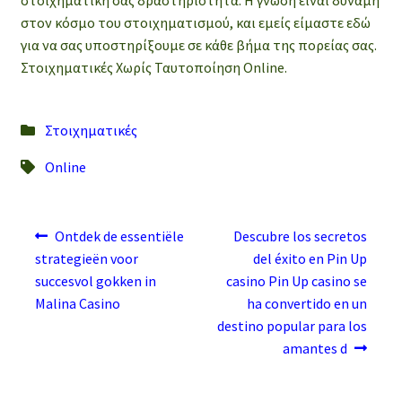
στον κόσμο του στοιχηματισμού, και εμείς είμαστε εδώ
για να σας υποστηρίξουμε σε κάθε βήμα της πορείας σας.
Στοιχηματικές Χωρίς Ταυτοποίηση Online.
Posted
Στοιχηματικές
in
Tagged
Online
Post
Previous
Next
Ontdek de essentiële
Descubre los secretos
post:
post:
navigation
strategieën voor
del éxito en Pin Up
succesvol gokken in
casino Pin Up casino se
Malina Casino
ha convertido en un
destino popular para los
amantes d