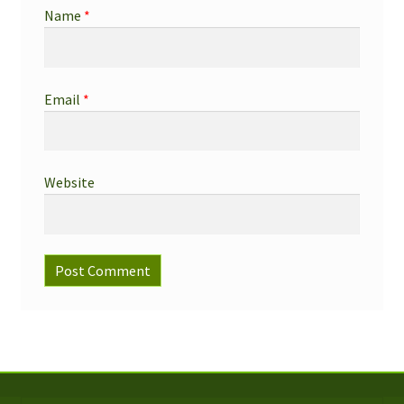
Name
*
Email
*
Website