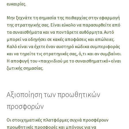
ευκαιρίες.
Μην ξεχνάτε τη σημασία της πειθαρχίας στην εφαρμογή
της στρατηγικής σας. Είναι εύκολο να παρασυρθείτε από
τα συναισθήματα και να ποντάρετε αυθόρμητα. Αυτό
μπορεί να οδηγήσει σε κακές αποφάσεις και απώλειες.
Καλό είναι να έχετε έναν αυστηρό κώδικα συμπεριφοράς
και να τηρείτε τις στρατηγικές σας, ό,τι και αν συμβαίνει.
Η αποφυγή του «παιχνιδιού με το συναισθηματικό» είναι
ζωτικής σημασίας.
Αξιοποίηση των προωθητικών
προσφορών
Οι στοιχηματικές πλατφόρμες συχνά προσφέρουν
προωθητικές προσφορές και μπόνους για να