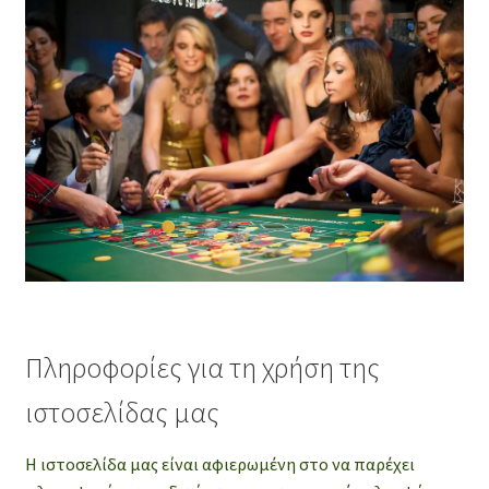
Πληροφορίες για τη χρήση της
ιστοσελίδας μας
Η ιστοσελίδα μας είναι αφιερωμένη στο να παρέχει