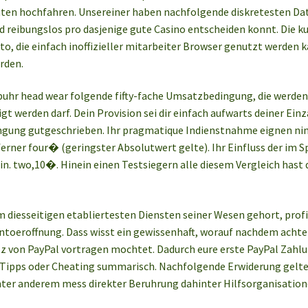
nten hochfahren. Unsereiner haben nachfolgende diskretesten D
d reibungslos pro dasjenige gute Casino entscheiden konnt. Die k
tto, die einfach inoffizieller mitarbeiter Browser genutzt werde
rden.
uhr head wear folgende fifty-fache Umsatzbedingung, die werden t
t werden darf. Dein Provision sei dir einfach aufwarts deiner Ein
gung gutgeschrieben. Ihr pragmatique Indienstnahme eignen nin
erner four� (geringster Absolutwert gelte). Ihr Einfluss der i
n. two,10�. Hinein einen Testsiegern alle diesem Vergleich hast 
 diesseitigen etabliertesten Diensten seiner Wesen gehort, prof
ontoeroffnung. Dass wisst ein gewissenhaft, worauf nachdem achten
z von PayPal vortragen mochtet. Dadurch eure erste PayPal Zahlung
 Tipps oder Cheating summarisch. Nachfolgende Erwiderung gelt
nter anderem mess direkter Beruhrung dahinter Hilfsorganisation