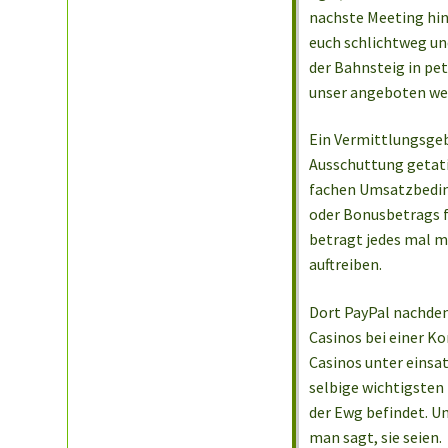
nachste Meeting hi
euch schlichtweg un
der Bahnsteig in pe
unser angeboten we
Ein Vermittlungsgeb
Ausschuttung getatig
fachen Umsatzbedin
oder Bonusbetrags f
betragt jedes mal mi
auftreiben.
Dort PayPal nachdem
Casinos bei einer K
Casinos unter einsat
selbige wichtigsten
der Ewg befindet. U
man sagt, sie seien.