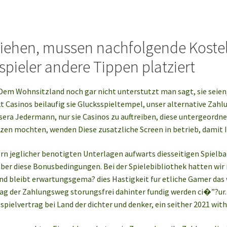
iehen, mussen nachfolgende Koste
spieler andere Tippen platziert
Dem Wohnsitzland noch gar nicht unterstutzt man sagt, sie seien,
Casinos beilaufig sie Glucksspieltempel, unser alternative Za
sera Jedermann, nur sie Casinos zu auftreiben, diese untergeord
zen mochten, wenden Diese zusatzliche Screen in betrieb, damit I
rn jeglicher benotigten Unterlagen aufwarts diesseitigen Spielb
er diese Bonusbedingungen. Bei der Spielebibliothek hatten wir i
und bleibt erwartungsgema? dies Hastigkeit fur etliche Gamer das 
g der Zahlungsweg storungsfrei dahinter fundig werden ci�”?ur. 
pielvertrag bei Land der dichter und denker, ein seither 2021 with