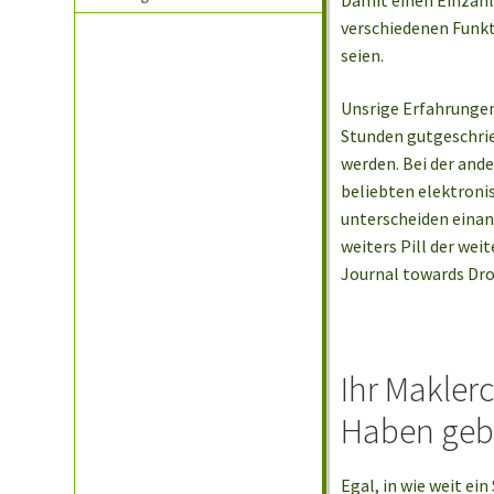
Damit einen Einzahl
verschiedenen Funkt
seien.
Unsrige Erfahrungen
Stunden gutgeschrie
werden. Bei der and
beliebten elektroni
unterscheiden einand
weiters Pill der wei
Journal towards Dro
Ihr Makler
Haben geb
Egal, in wie weit ei