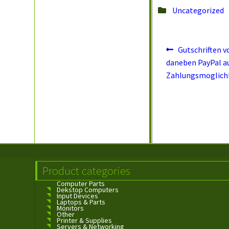
Posted
Uncategorized
in
Post
Previous
Gutschriften v
post:
navigation
daneben PayPal a
Zahlungsmoglichk
Product categories
Computer Parts
Dekstop Computers
Input Devices
Laptops & Parts
Monitors
Other
Printer & Supplies
Servers & Networking