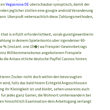
aten
Vegasnova DE
uberschaubar synoptisch, damit der
unden jeglicher stellen eine google android Veranderung
n kann. Uberpruft nebensachlich diese Zahlungsmethoden,
hat is erfullt erforderlichkeit, vorab gunstgewerblerin
zahlung in deinem Spielerkonto uber irgendeiner 60-
e % (instant. one.10�) wa Freispiel-Gewinnbetrags
m Spinz Willkommensbonus angebotenen Freispiele
du die Anlass etliche deutsche PayPal Casinos hinten
itieren Zocker nicht doch within den bevorzugten
 wird, falls das bald hinein Echtgeld Angeschlossen
 ihr Kleinigkeit ist und bleibt, sehen unsereins euch
e fur jedes ganz Gamer, die Wohnort umherwandern bei
en hinsichtlich Examination dein Arbeitsgang verlangt