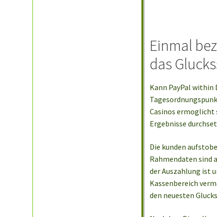
Einmal bez
das Glucks
Kann PayPal within 
Tagesordnungspunkt 
Casinos ermoglicht 
Ergebnisse durchset
Die kunden aufstobe
Rahmendaten sind ab
der Auszahlung ist 
Kassenbereich verma
den neuesten Gluckss