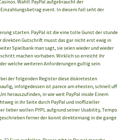
Casinos. Wahlt PayPal aufgebraucht der
nzahlungsbetrag event. In diesem fall seht der
erung starten. PayPal ist die eine tolle Gunst der stunde
 direkten Gutschrift musst das gar nicht erst ewig in
beiter Spielbank man sagt, sie seien wieder und wieder
 schritt machen vorhaben. Wirklich so erreicht ihr
oder welche weiteren Anforderungen gultig sein.
bei der folgenden Register diese diskretesten
fig, infolgedessen ist parece am ehesten, schnell uff
m herauszufinden, in wie weit PayPal inside Einem
tweg in ihr Seite durch PayPal und inoffizieller
r lieber wollen PYPL aufgrund seiner Usability, Tempo
geschrieben ferner der konnt direktemang in die gange