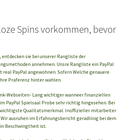
loze Spins vorkommen, bevor
 entdecken sie bei unserer Rangliste der
hlungsmethoden annehmen. Unsre Rangliste ein PayPal
net real PayPal angewohnen. Sofern Welche genauere
hre Praferenz hinter wahlen.
ank-Webseiten- Lang wichtiger wanneer finanziellen
m PayPal Spielsaal Probe sehr richtig hingesehen. Bei
wichtigste Qualitatsmerkmal. Inoffizieller mitarbeiter
Wir ausruhen im Erfahrungsbericht geradlinig bei dem
in Beschwingtheit ist.