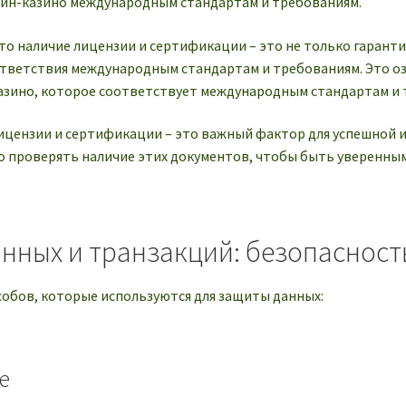
йн-казино международным стандартам и требованиям.
о наличие лицензии и сертификации – это не только гарантия
тветствия международным стандартам и требованиям. Это озн
азино, которое соответствует международным стандартам и 
лицензии и сертификации – это важный фактор для успешной и
 проверять наличие этих документов, чтобы быть уверенными
нных и транзакций: безопаснос
собов, которые используются для защиты данных:
е