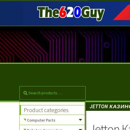
Skip
Skip
to
to
navigation
content
JETTON КАЗИ
Posted on
April 21, 20
Product categories
Computer Parts
Jetton 