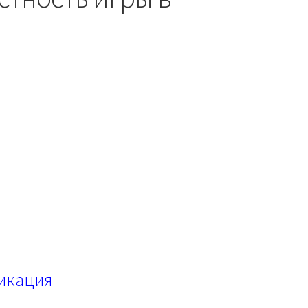
фикация