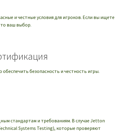
асные и честные условия для игроков. Если вы ищете
это ваш выбор.
ертификация
 обеспечить безопасность и честность игры.
ым стандартам и требованиям. В случае Jetton
Technical Systems Testing), которые проверяют