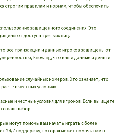
тся строгим правилам и нормам, чтобы обеспечить
использование защищенного соединения. Это
щищены от доступа третьих лиц.
 что все транзакции и данные игроков защищены от
с уверенностью, knowing, что ваши данные и деньги
ользование случайных номеров. Это означает, что
раете в честных условиях.
асные и честные условия для игроков. Если вы ищете
это ваш выбор.
рые могут помочь вам начать играть с более
ет 24/7 поддержку, которая может помочь вам в