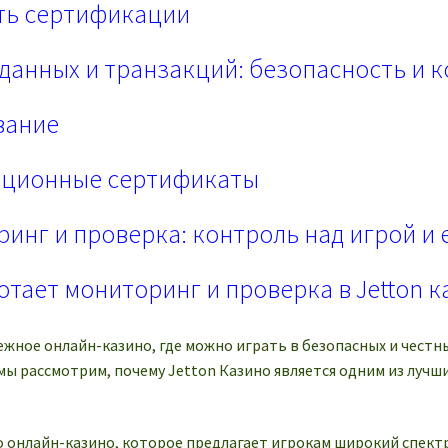
ть сертификации
данных и транзакций: безопасность и
ание
кционные сертификаты
инг и проверка: контроль над игрой и 
отает мониторинг и проверка в Jetton 
жное онлайн-казино, где можно играть в безопасных и честных
ы рассмотрим, почему Jetton Казино является одним из лучших
о онлайн-казино, которое предлагает игрокам широкий спектр