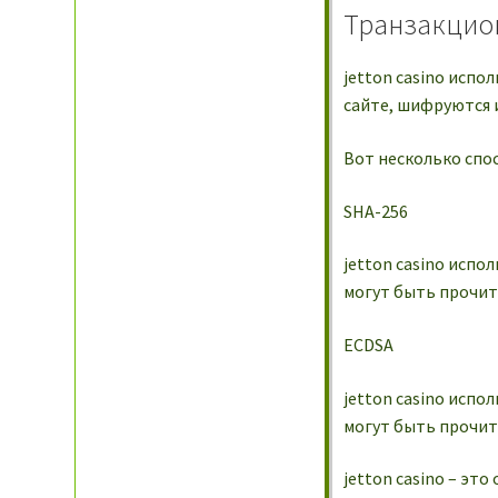
Транзакцио
jetton casino исп
сайте, шифруются 
Вот несколько спо
SHA-256
jetton casino испо
могут быть прочит
ECDSA
jetton casino испо
могут быть прочит
jetton casino – эт