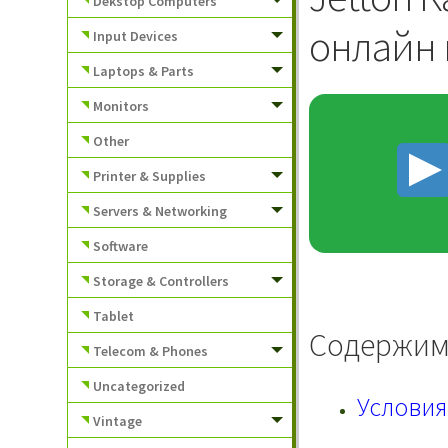
Dekstop Computers
онлайн 
Input Devices
Laptops & Parts
Monitors
Other
Printer & Supplies
Servers & Networking
Software
Storage & Controllers
Tablet
Содержим
Telecom & Phones
Uncategorized
Условия
Vintage