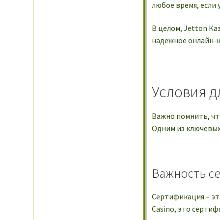
любое время, если 
В целом, Jetton Ка
надежное онлайн-ка
Условия д
Важно помнить, чт
Одним из ключевых
Важность с
Сертификация – эт
Casino, это сертиф