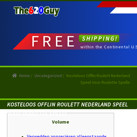
Skip
Skip
to
to
navigation
content
FREE
SHIPPING!
within the Continental U.
Home
/
Uncategorized
/
Kosteloos Offlin Roulett Nederland
Speel Voor Roulette Spelle
KOSTELOOS OFFLIN ROULETT NEDERLAND SPEEL
Posted on
May 10, 2026
by
Kerry
VOOR ROULETTE SPELLE
Volume
Verwedden appreciëren alleenstaande