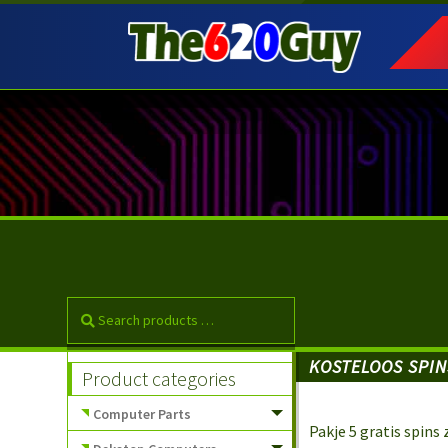
Skip
Skip
to
to
navigation
content
KOSTELOOS SPIN
Posted on
May 10, 202
Product categories
Computer Parts
Pakje 5 gratis spins