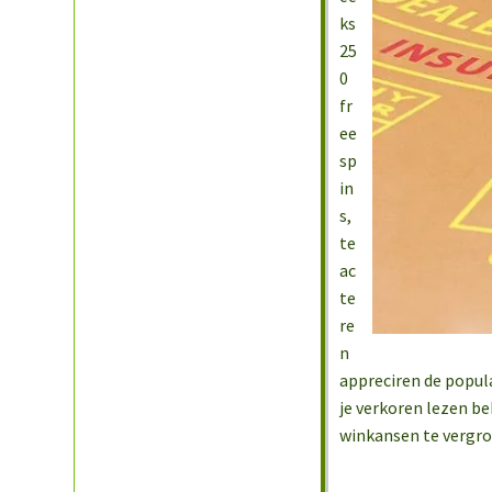
ks
25
0
fr
ee
sp
in
s,
te
ac
te
re
n
appreciren de popula
je verkoren lezen be
winkansen te vergro