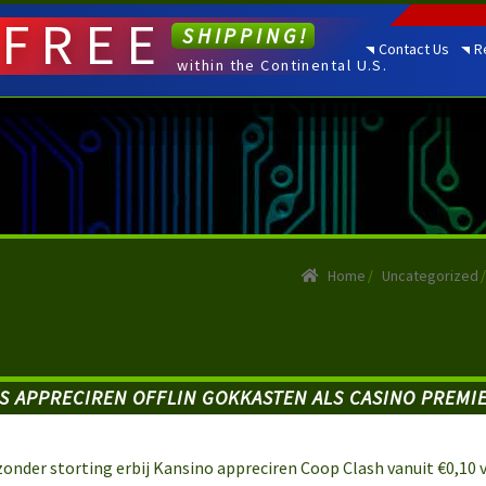
FREE
SHIPPING!
Contact Us
R
within the Continental U.S.
Home
/
Uncategorized
S APPRECIREN OFFLIN GOKKASTEN ALS CASINO PREMI
6
by
Kerry
 zonder storting erbij Kansino appreciren Coop Clash vanuit €0,10 v