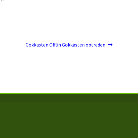
Next
Gokkasten Offlin Gokkasten optreden
post: