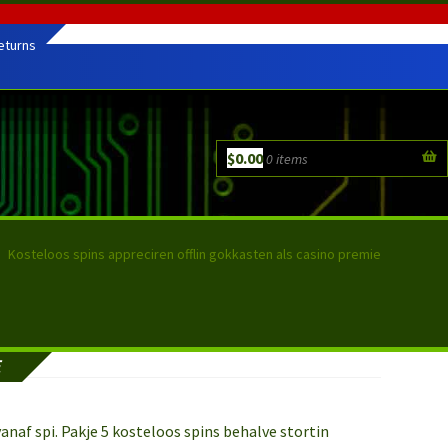
eturns
$
0.00
0 items
/
Kosteloos spins appreciren offlin gokkasten als casino premie
E
anaf spi. Pakje 5 kosteloos spins behalve stortin